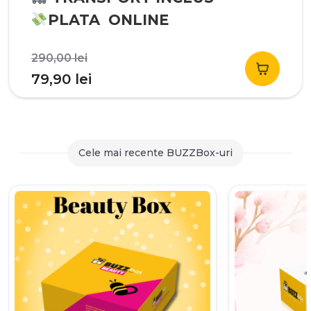
PLATA ONLINE
Prețul
290,00
lei
inițial
Prețul
79,90
lei
a
curent
fost:
este:
290,00 lei.
79,90 lei.
Cele mai recente BUZZBox-uri