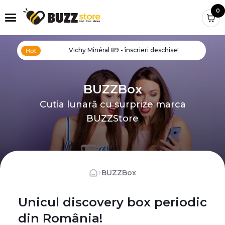
0
Vichy Minéral 89 - înscrieri deschise!
BUZZBox
Cutia lunară cu surprize marca
BUZZStore
›
BUZZBox
Unicul discovery box periodic
din România!