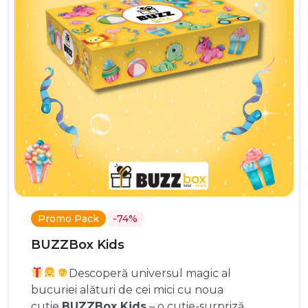
Promo Pack
-74%
BUZZBox Kids
Descoperă universul magic al
bucuriei alături de cei mici cu noua
cutie
BUZZBox Kids
– o cutie-surpriză