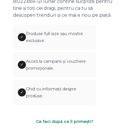
BUZZBox-ul lunar conține surprize pentru
tine și toți cei dragi, pentru ca tu să
descoperi trenduri și ce mai e nou pe piață.
Produse full-size sau mostre
✓
exclusive.
Acces la campanii și vouchere
✓
promoționale.
Ghid cu informații despre
✓
produse.
Ce faci după ce îl primești?