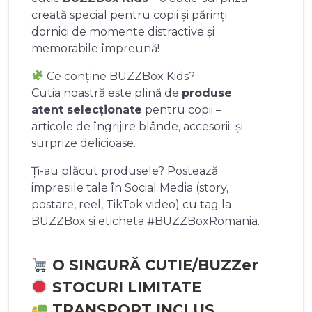
creată special pentru copii și părinți
dornici de momente distractive și
memorabile împreună!
Ce conține BUZZBox Kids?
Cutia noastră este plină de
produse
atent selecționate
pentru copii –
articole de îngrijire blânde, accesorii și
surprize delicioase.
Ți-au plăcut produsele? Postează
impresiile tale în Social Media (story,
postare, reel, TikTok video) cu tag la
BUZZBox si eticheta #BUZZBoxRomania.
O SINGURĂ CUTIE/BUZZer
STOCURI LIMITATE
TRANSPORT INCLUS