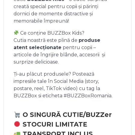
creată special pentru copii și părinți
dornici de momente distractive și
memorabile împreună!
Ce conține BUZZBox Kids?
Cutia noastră este plină de
produse
atent selecționate
pentru copii –
articole de îngrijire blânde, accesorii și
surprize delicioase.
Ți-au plăcut produsele? Postează
impresiile tale în Social Media (story,
postare, reel, TikTok video) cu tag la
BUZZBox si eticheta #BUZZBoxRomania.
O SINGURĂ CUTIE/BUZZer
STOCURI LIMITATE
TRANSPORT INCLUS