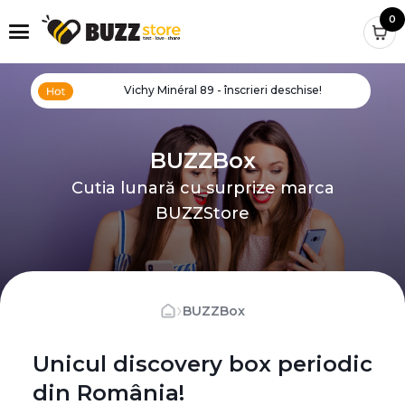
0
Vichy Minéral 89 - înscrieri deschise!
BUZZBox
Cutia lunară cu surprize marca
BUZZStore
›
BUZZBox
Unicul discovery box periodic
din România!