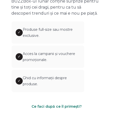
BUZZBox-ul lunar conține surprize pentru
tine și toți cei dragi, pentru ca tu să
descoperi trenduri și ce mai e nou pe piață.
Produse full-size sau mostre
✓
exclusive.
Acces la campanii și vouchere
✓
promoționale.
Ghid cu informații despre
✓
produse.
Ce faci după ce îl primești?