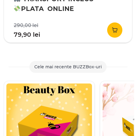
PLATA ONLINE
Prețul
290,00
lei
inițial
Prețul
79,90
lei
a
curent
fost:
este:
290,00 lei.
79,90 lei.
Cele mai recente BUZZBox-uri