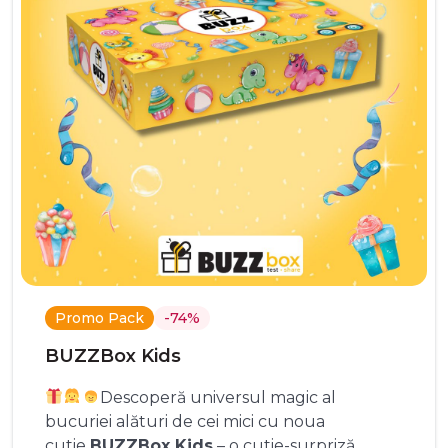
Promo Pack
-74%
BUZZBox Kids
Descoperă universul magic al
bucuriei alături de cei mici cu noua
cutie
BUZZBox Kids
– o cutie-surpriză