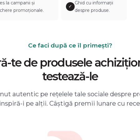
es la campanii și
Ghid cu informații
✓
chere promoționale.
despre produse.
Ce faci după ce îl primești?
-te de produsele achizițio
testează-le
ut autentic pe rețelele tale sociale despre pr
 inspiră-i pe alții. Câștigă premii lunare cu rece