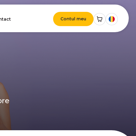
Contul meu
ntact
ore