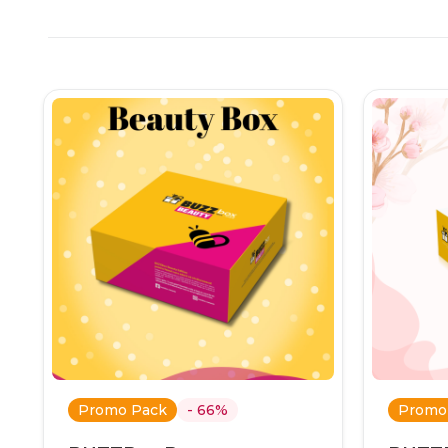
Promo Pack
- 66%
Promo