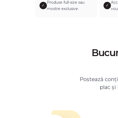
Produse full-size sau
Acc
✓
✓
mostre exclusive.
vou
Bucură
Postează conțin
plac și