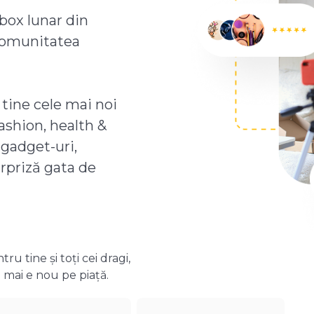
box lunar din
comunitatea
 tine cele mai noi
ashion, health &
 gadget-uri,
urpriză gata de
 tine și toți cei dragi,
 mai e nou pe piață.