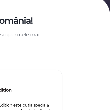
România!
escoperi cele mai
ition
tion este cutia specială