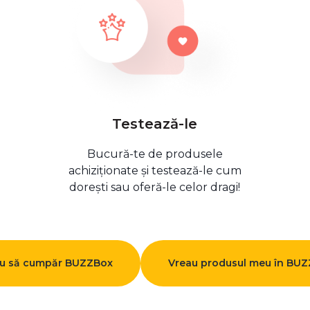
Testează-le
Bucură-te de produsele
achiziționate și testează-le cum
dorești sau oferă-le celor dragi!
u să cumpăr BUZZBox
Vreau produsul meu în BU