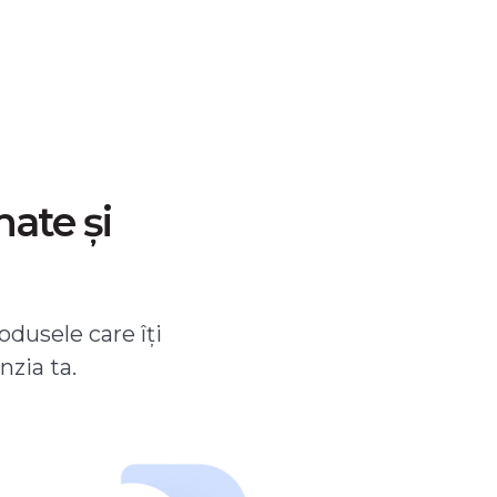
nate și
odusele care îți
nzia ta.