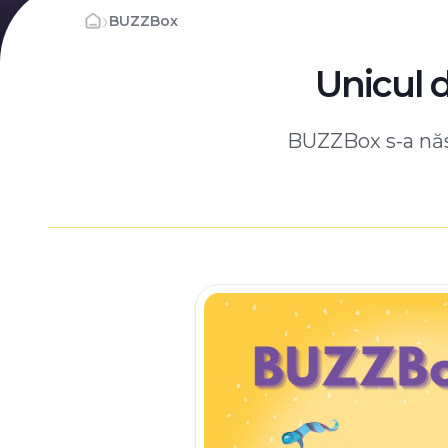
›
BUZZBox
Unicul 
BUZZBox s-a născ