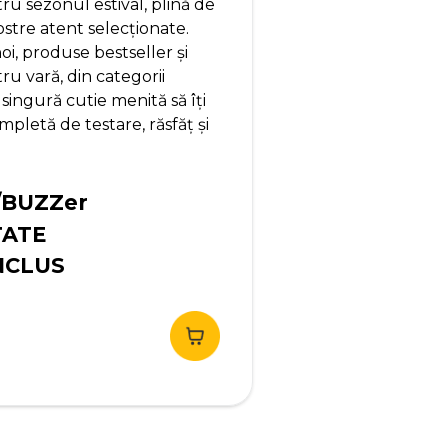
u sezonul estival, plină de
ostre atent selecționate.
i, produse bestseller și
u vară, din categorii
 singură cutie menită să îți
pletă de testare, răsfăț și
/BUZZer
TATE
NCLUS
ețul
urent
te:
,90 lei.