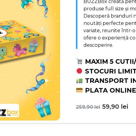
BUZZBox creată pentr
produse full size și m
Descoperă branduri no
noutăți perfecte pentr
variate, reunite într-o
ofere o experiență com
descoperire.
MAXIM 5 CUTII
STOCURI LIMI
TRANSPORT I
PLATA ONLINE
Prețul
Pr
59,90
lei
259,90
lei
inițial
c
a
es
fost:
59