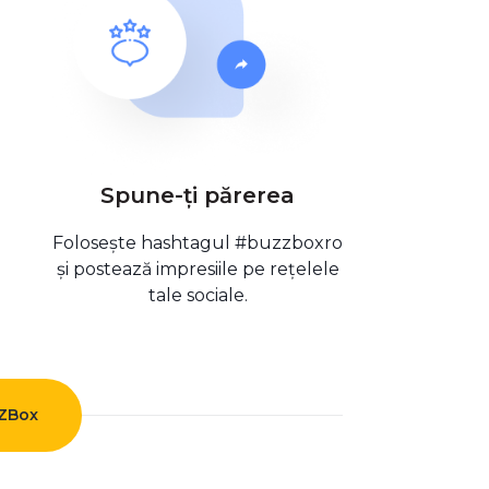
Spune-ți părerea
Folosește hashtagul #buzzboxro
și postează impresiile pe rețelele
tale sociale.
ZZBox