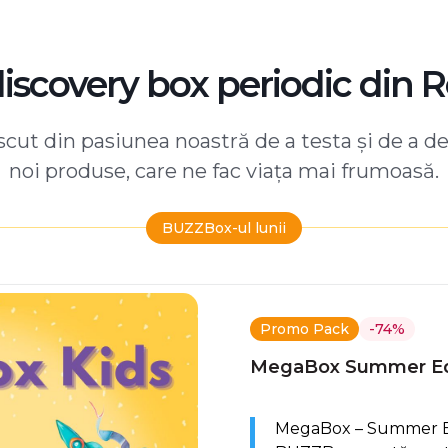
discovery box periodic din 
ut din pasiunea noastră de a testa și de a d
noi produse, care ne fac viața mai frumoasă.
BUZZBox-ul lunii
Promo Pack
-74%
MegaBox Summer Ed
MegaBox – Summer Edi