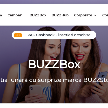
ă
Campanii
BUZZBox
BUZZHub
Corporate
Co
P&G Cashback - înscrieri deschise!
BUZZBox
tia lunară cu surprize marca BUZZSt