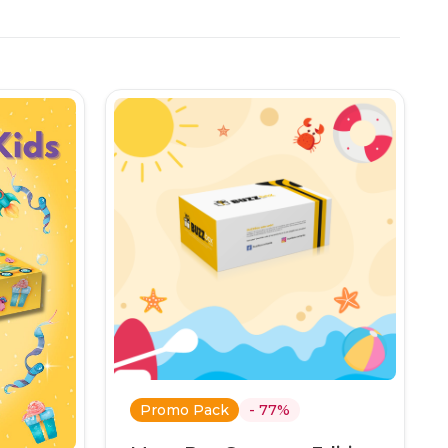
.
Promo Pack
- 77%