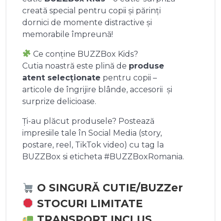
creată special pentru copii și părinți
dornici de momente distractive și
memorabile împreună!
Ce conține BUZZBox Kids?
Cutia noastră este plină de
produse
atent selecționate
pentru copii –
articole de îngrijire blânde, accesorii și
surprize delicioase.
Ți-au plăcut produsele? Postează
impresiile tale în Social Media (story,
postare, reel, TikTok video) cu tag la
BUZZBox si eticheta #BUZZBoxRomania.
O SINGURĂ CUTIE/BUZZer
STOCURI LIMITATE
TRANSPORT INCLUS