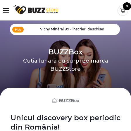
0
Vichy Minéral 89 - înscrieri deschise!
BUZZBox
Cutia lunară cu surprize marca
BUZZStore
›
BUZZBox
Unicul discovery box periodic
din România!