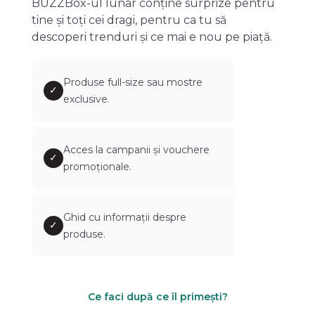
BUZZBox-ul lunar conține surprize pentru
tine și toți cei dragi, pentru ca tu să
descoperi trenduri și ce mai e nou pe piață.
Produse full-size sau mostre
✓
exclusive.
Acces la campanii și vouchere
✓
promoționale.
Ghid cu informații despre
✓
produse.
Ce faci după ce îl primești?