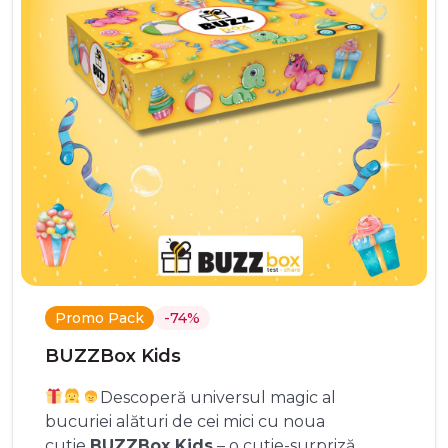
Promo Pack
-74%
BUZZBox Kids
Descoperă universul magic al
bucuriei alături de cei mici cu noua
cutie
BUZZBox Kids
– o cutie-surpriză