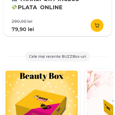
PLATA ONLINE
Prețul
290,00
lei
inițial
Prețul
79,90
lei
a
curent
fost:
este:
290,00 lei.
79,90 lei.
Cele mai recente BUZZBox-uri