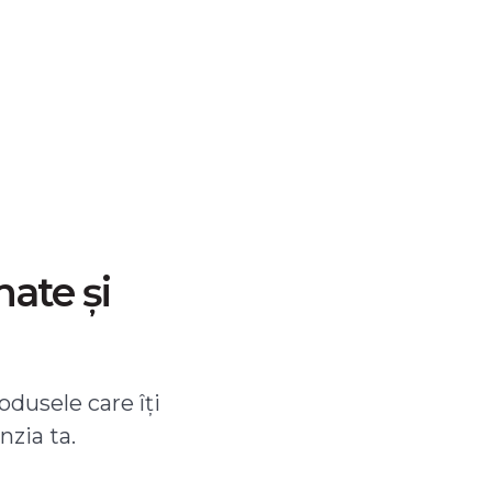
nate și
odusele care îți
nzia ta.