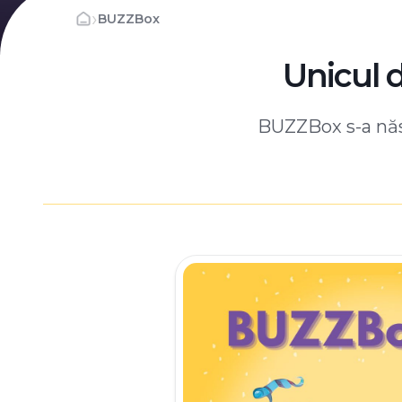
›
BUZZBox
Unicul 
BUZZBox s-a născ