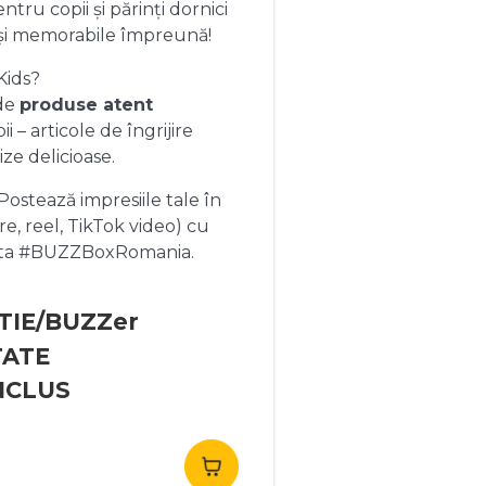
ntru copii și părinți dornici
și memorabile împreună!
Kids?
 de
produse atent
 – articole de îngrijire
ize delicioase.
ostează impresiile tale în
re, reel, TikTok video) cu
heta #BUZZBoxRomania.
TIE/BUZZer
TATE
NCLUS
rețul