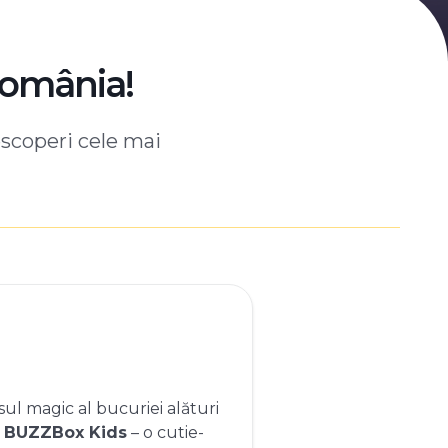
România!
escoperi cele mai
ul magic al bucuriei alături
e
BUZZBox Kids
– o cutie-