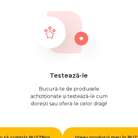
Testează-le
Bucură-te de produsele
achiziționate și testează-le cum
dorești sau oferă-le celor dragi!
u să cumpăr BUZZBox
Vreau produsul meu în BU