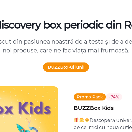
discovery box periodic din 
ut din pasiunea noastră de a testa și de a d
noi produse, care ne fac viața mai frumoasă.
BUZZBox-ul lunii
Promo Pack
-74%
BUZZBox Kids
Descoperă univers
de cei mici cu noua cuti