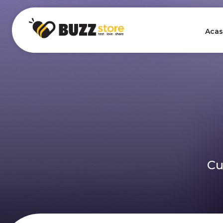
Acas
Cu