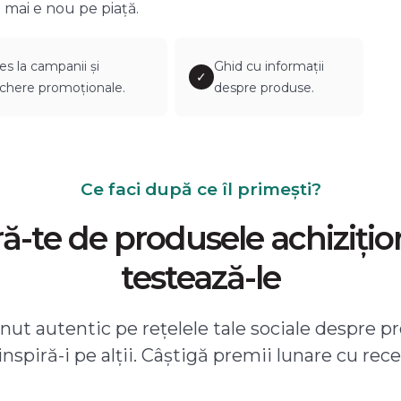
 mai e nou pe piață.
es la campanii și
Ghid cu informații
✓
chere promoționale.
despre produse.
Ce faci după ce îl primești?
-te de produsele achizițio
testează-le
ut autentic pe rețelele tale sociale despre pr
 inspiră-i pe alții. Câștigă premii lunare cu rece