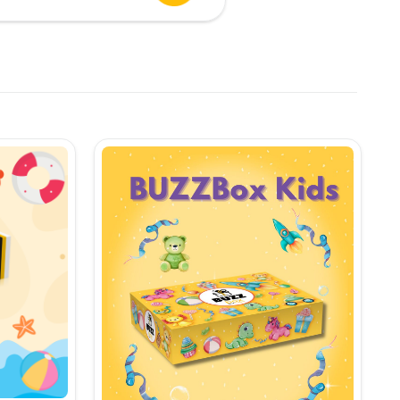
urent
te:
,90 lei.
i.