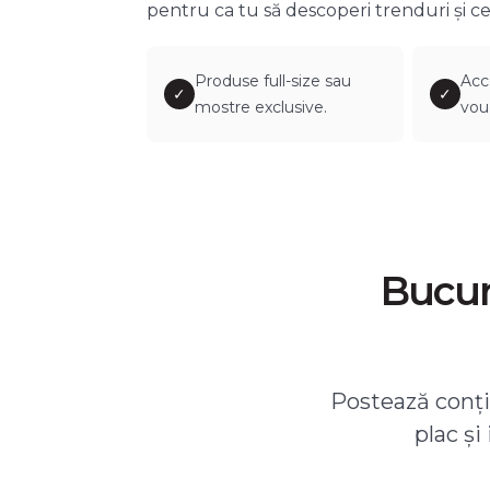
pentru ca tu să descoperi trenduri și ce
Produse full-size sau
Acc
✓
✓
mostre exclusive.
vou
Bucură
Postează conțin
plac și