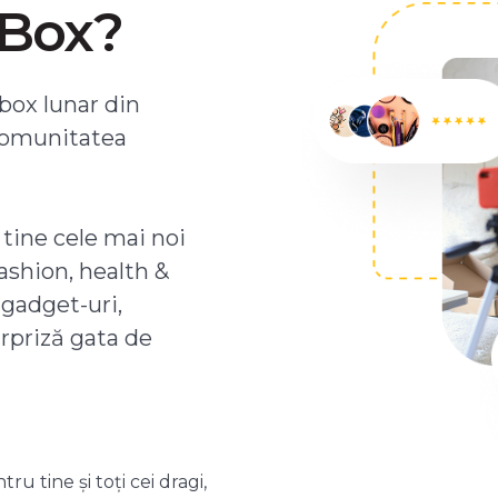
ZBox?
box lunar din
comunitatea
 tine cele mai noi
ashion, health &
 gadget-uri,
urpriză gata de
 tine și toți cei dragi,