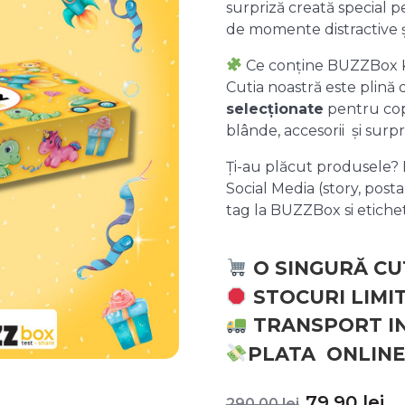
surpriză creată special pe
de momente distractive 
Ce conține BUZZBox 
Cutia noastră este plină
selecționate
pentru copii
blânde, accesorii și surpr
Ți-au plăcut produsele? P
Social Media (story, posta
tag la BUZZBox si etic
O SINGURĂ CU
STOCURI LIMI
TRANSPORT I
PLATA ONLINE
Prețul
P
79,90
lei
290,00
lei