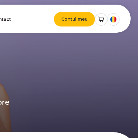
Contul meu
ntact
ore