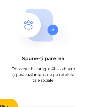
Spune-ți părerea
Folosește hashtagul #buzzboxro
și postează impresiile pe rețelele
tale sociale.
ZZBox