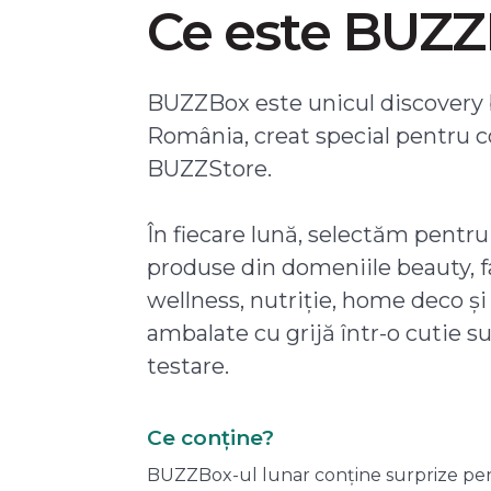
Ce este BUZ
BUZZBox este unicul discovery 
România, creat special pentru 
BUZZStore.
În fiecare lună, selectăm pentru
produse din domeniile beauty, f
wellness, nutriție, home deco și
ambalate cu grijă într-o cutie s
testare.
Ce conține?
BUZZBox-ul lunar conține surprize pentru