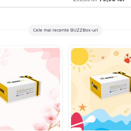
inițial
c
a
es
fost:
79
Cele mai recente BUZZBox-uri
290,00 le