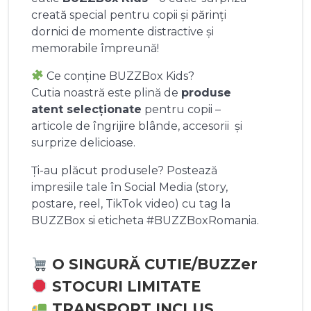
creată special pentru copii și părinți
dornici de momente distractive și
memorabile împreună!
Ce conține BUZZBox Kids?
Cutia noastră este plină de
produse
atent selecționate
pentru copii –
articole de îngrijire blânde, accesorii și
surprize delicioase.
Ți-au plăcut produsele? Postează
impresiile tale în Social Media (story,
postare, reel, TikTok video) cu tag la
BUZZBox si eticheta #BUZZBoxRomania.
O SINGURĂ CUTIE/BUZZer
STOCURI LIMITATE
TRANSPORT INCLUS