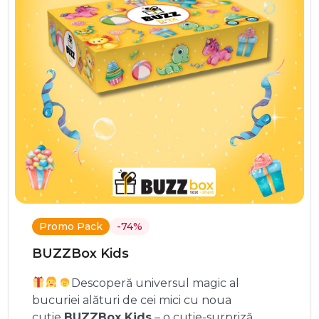
Promo Pack
-74%
BUZZBox Kids
Descoperă universul magic al
bucuriei alături de cei mici cu noua
cutie
BUZZBox Kids
– o cutie-surpriză