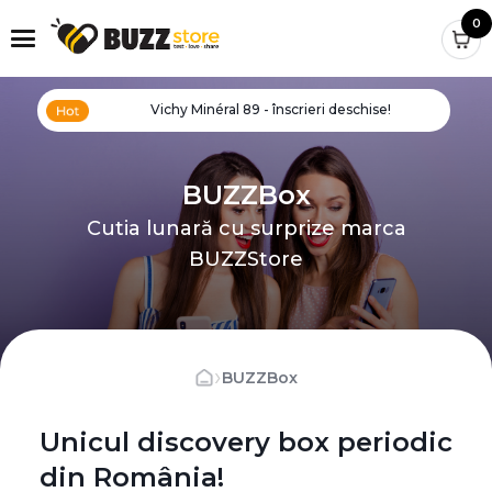
0
Vichy Minéral 89 - înscrieri deschise!
BUZZBox
Cutia lunară cu surprize marca
BUZZStore
›
BUZZBox
Unicul discovery box periodic
din România!