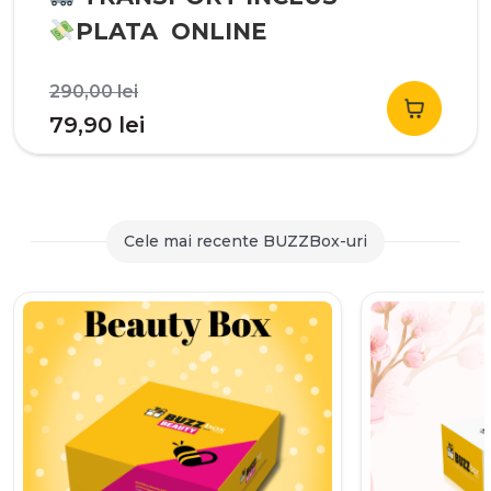
PLATA ONLINE
Prețul
290,00
lei
inițial
Prețul
79,90
lei
a
curent
fost:
este:
290,00 lei.
79,90 lei.
Cele mai recente BUZZBox-uri