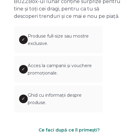
BUZZBox-ul lunar conține surprize pentru
tine și toți cei dragi, pentru ca tu să
descoperi trenduri și ce mai e nou pe piață.
Produse full-size sau mostre
✓
exclusive.
Acces la campanii și vouchere
✓
promoționale.
Ghid cu informații despre
✓
produse.
Ce faci după ce îl primești?