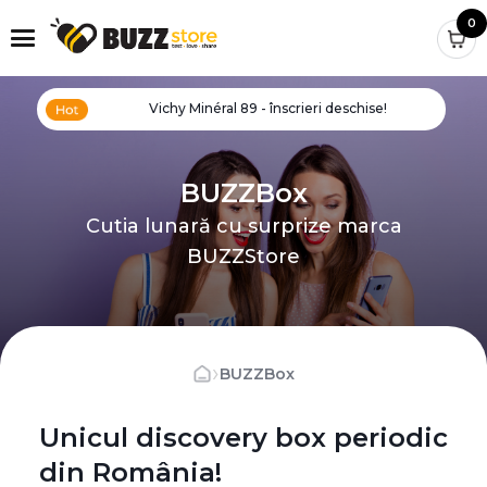
0
Vichy Minéral 89 - înscrieri deschise!
BUZZBox
Cutia lunară cu surprize marca
BUZZStore
›
BUZZBox
Unicul discovery box periodic
din România!