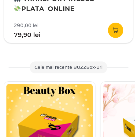
PLATA ONLINE
Prețul
290,00
lei
inițial
Prețul
79,90
lei
a
curent
fost:
este:
290,00 lei.
79,90 lei.
Cele mai recente BUZZBox-uri