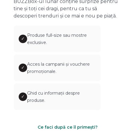
BUZZBox-ul lunar conține surprize pentru
tine și toți cei dragi, pentru ca tu să
descoperi trenduri și ce mai e nou pe piață.
Produse full-size sau mostre
✓
exclusive.
Acces la campanii și vouchere
✓
promoționale.
Ghid cu informații despre
✓
produse.
Ce faci după ce îl primești?