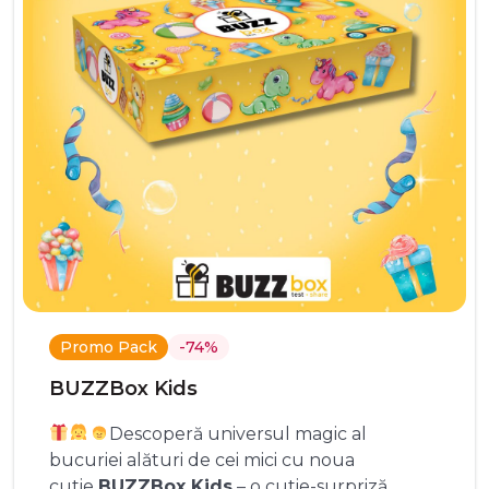
Promo Pack
-74%
BUZZBox Kids
Descoperă universul magic al
bucuriei alături de cei mici cu noua
cutie
BUZZBox Kids
– o cutie-surpriză