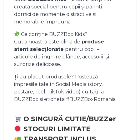
creată special pentru copii și părinți
dornici de momente distractive și
memorabile împreună!
Ce conține BUZZBox Kids?
Cutia noastră este plină de
produse
atent selecționate
pentru copii –
articole de îngrijire blânde, accesorii și
surprize delicioase.
Ți-au plăcut produsele? Postează
impresiile tale în Social Media (story,
postare, reel, TikTok video) cu tag la
BUZZBox si eticheta #BUZZBoxRomania.
O SINGURĂ CUTIE/BUZZer
STOCURI LIMITATE
TRANSPORT INCLUS