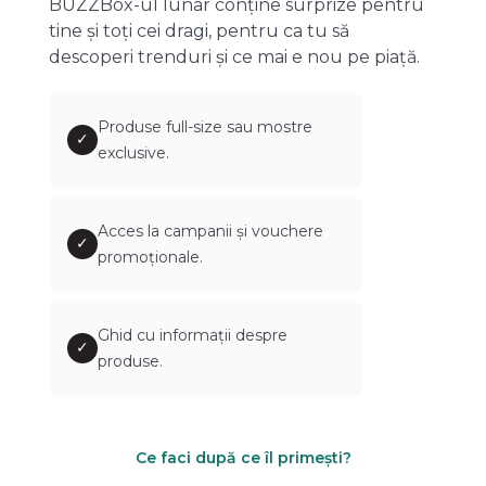
BUZZBox-ul lunar conține surprize pentru
tine și toți cei dragi, pentru ca tu să
descoperi trenduri și ce mai e nou pe piață.
Produse full-size sau mostre
✓
exclusive.
Acces la campanii și vouchere
✓
promoționale.
Ghid cu informații despre
✓
produse.
Ce faci după ce îl primești?