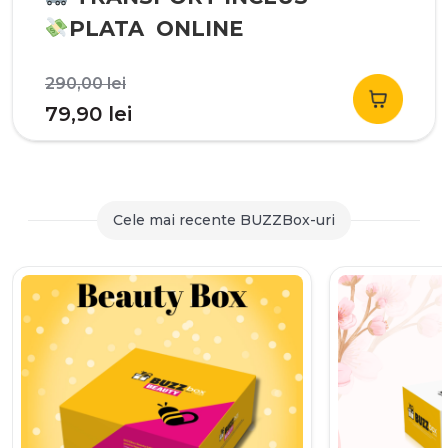
PLATA ONLINE
Prețul
290,00
lei
inițial
Prețul
79,90
lei
a
curent
fost:
este:
290,00 lei.
79,90 lei.
Cele mai recente BUZZBox-uri