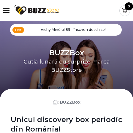
0
Vichy Minéral 89 - înscrieri deschise!
BUZZBox
Cutia lunară cu surprize marca
BUZZStore
›
BUZZBox
Unicul discovery box periodic
din România!