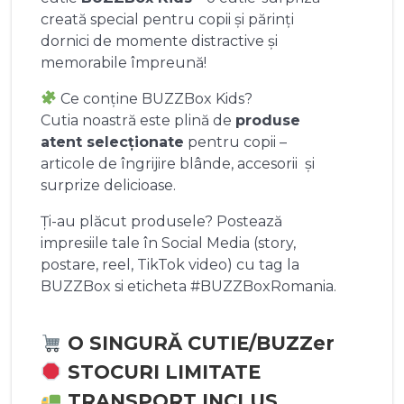
creată special pentru copii și părinți
dornici de momente distractive și
memorabile împreună!
Ce conține BUZZBox Kids?
Cutia noastră este plină de
produse
atent selecționate
pentru copii –
articole de îngrijire blânde, accesorii și
surprize delicioase.
Ți-au plăcut produsele? Postează
impresiile tale în Social Media (story,
postare, reel, TikTok video) cu tag la
BUZZBox si eticheta #BUZZBoxRomania.
O SINGURĂ CUTIE/BUZZer
STOCURI LIMITATE
TRANSPORT INCLUS