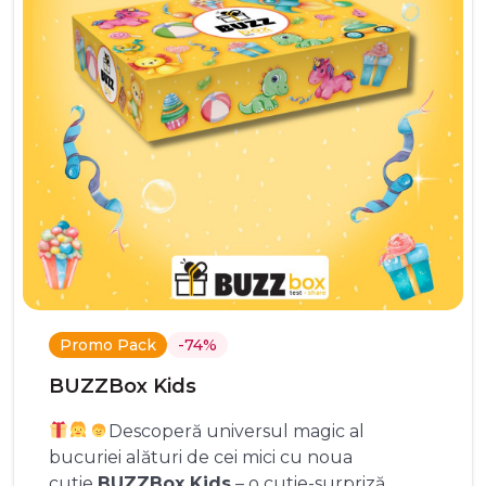
Promo Pack
-74%
BUZZBox Kids
Descoperă universul magic al
bucuriei alături de cei mici cu noua
cutie
BUZZBox Kids
– o cutie-surpriză