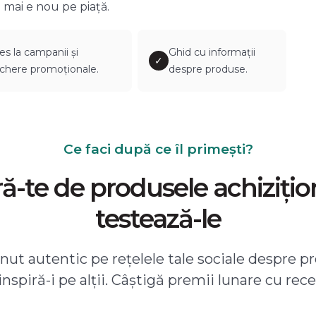
 mai e nou pe piață.
es la campanii și
Ghid cu informații
✓
chere promoționale.
despre produse.
Ce faci după ce îl primești?
-te de produsele achizițio
testează-le
ut autentic pe rețelele tale sociale despre pr
 inspiră-i pe alții. Câștigă premii lunare cu rece