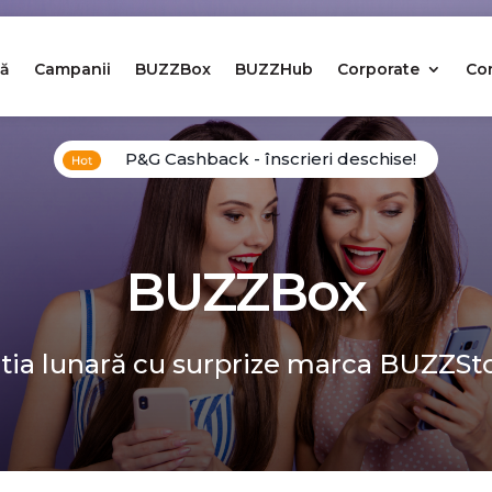
ă
Campanii
BUZZBox
BUZZHub
Corporate
Co
P&G Cashback - înscrieri deschise!
BUZZBox
tia lunară cu surprize marca BUZZSt