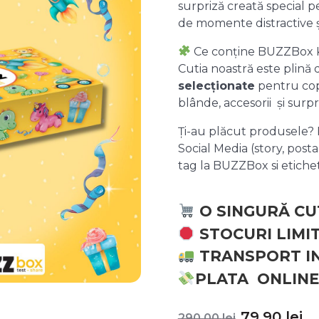
surpriză creată special pe
de momente distractive 
Ce conține BUZZBox 
Cutia noastră este plină
selecționate
pentru copii
blânde, accesorii și surpr
Ți-au plăcut produsele? P
Social Media (story, posta
tag la BUZZBox si etic
O SINGURĂ CU
STOCURI LIMI
TRANSPORT I
PLATA ONLINE
Prețul
P
79,90
lei
290,00
lei