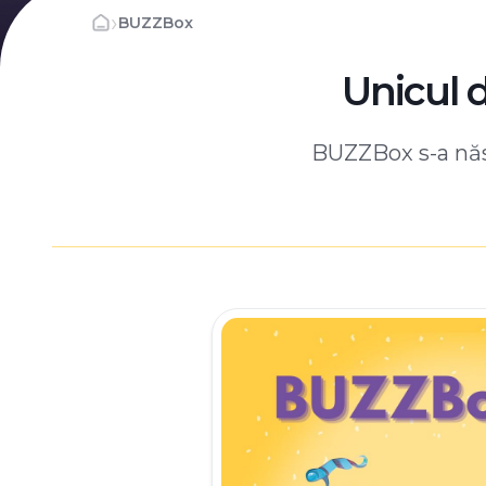
›
BUZZBox
Unicul 
BUZZBox s-a născ