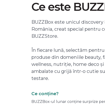
Ce este BUZ
BUZZBox este unicul discovery 
România, creat special pentru 
BUZZStore.
În fiecare lună, selectăm pentru
produse din domeniile beauty, f
wellness, nutriție, home deco și
ambalate cu grijă într-o cutie s
testare.
Ce conține?
BUZZBox-ul lunar conține surprize pentru