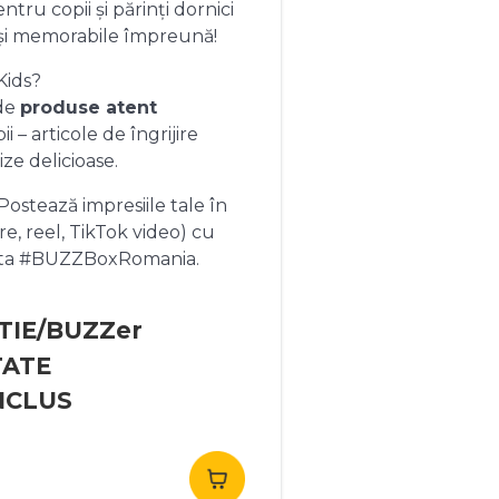
ntru copii și părinți dornici
și memorabile împreună!
Kids?
 de
produse atent
 – articole de îngrijire
ize delicioase.
ostează impresiile tale în
re, reel, TikTok video) cu
heta #BUZZBoxRomania.
TIE/BUZZer
TATE
NCLUS
rețul