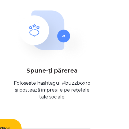
Spune-ți părerea
Folosește hashtagul #buzzboxro
și postează impresiile pe rețelele
tale sociale.
ZZBox