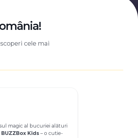
România!
escoperi cele mai
ul magic al bucuriei alături
e
BUZZBox Kids
– o cutie-