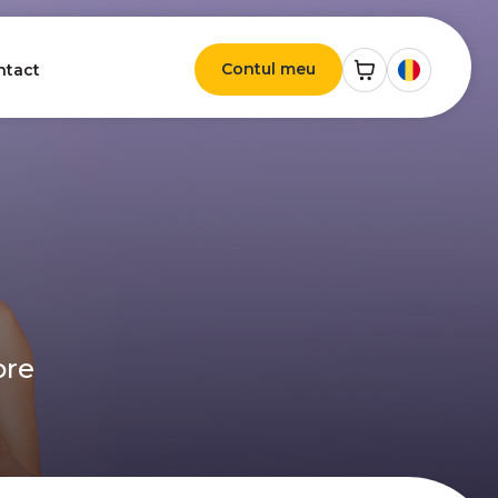
Contul meu
ntact
ore