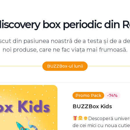
discovery box periodic din 
ut din pasiunea noastră de a testa și de a d
noi produse, care ne fac viața mai frumoasă.
BUZZBox-ul lunii
Promo Pack
-74%
BUZZBox Kids
Descoperă univers
de cei mici cu noua cuti