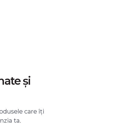
nate și
odusele care îți
nzia ta.