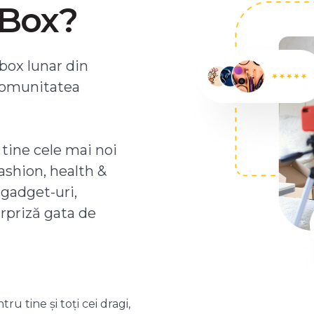
ZBox?
box lunar din
comunitatea
 tine cele mai noi
ashion, health &
 gadget-uri,
urpriză gata de
 tine și toți cei dragi,