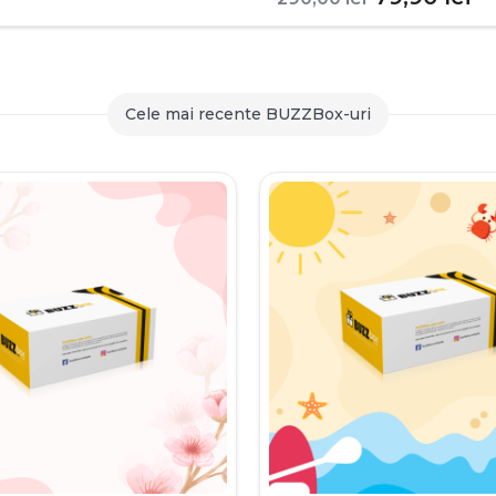
inițial
c
a
es
fost:
79
Cele mai recente BUZZBox-uri
290,00 le