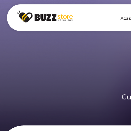
Acas
Cu