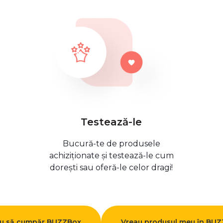
Testează-le
Bucură-te de produsele
achiziționate și testează-le cum
dorești sau oferă-le celor dragi!
u să cumpăr BUZZBox
Vreau produsul meu în BU