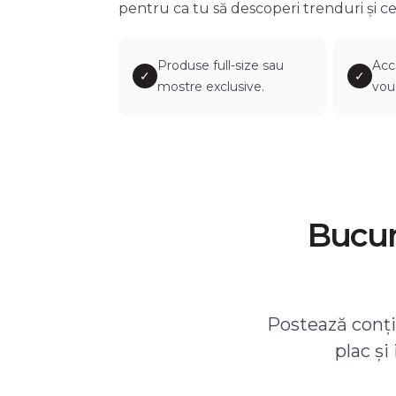
pentru ca tu să descoperi trenduri și ce
Produse full-size sau
Acc
✓
✓
mostre exclusive.
vou
Bucură
Postează conțin
plac și