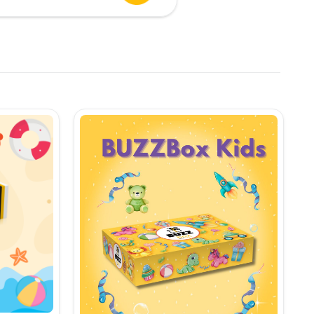
urent
te:
,90 lei.
i.