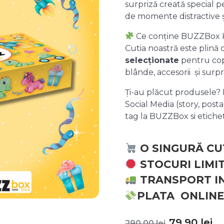
surpriză creată special pe
de momente distractive 
Ce conține BUZZBox 
Cutia noastră este plină
selecționate
pentru copii
blânde, accesorii și surpr
Ți-au plăcut produsele? P
Social Media (story, posta
tag la BUZZBox si etic
O SINGURĂ CU
STOCURI LIMI
TRANSPORT I
PLATA ONLINE
Prețul
P
79,90
lei
290,00
lei