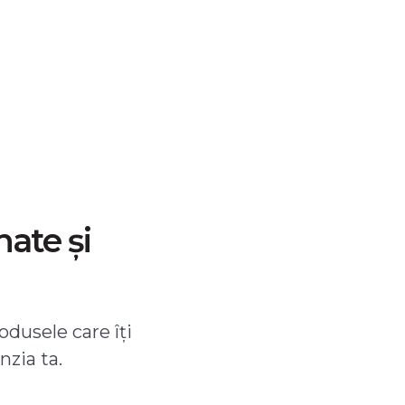
nate și
odusele care îți
nzia ta.