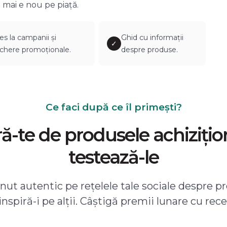
 mai e nou pe piață.
es la campanii și
Ghid cu informații
✓
chere promoționale.
despre produse.
Ce faci după ce îl primești?
-te de produsele achizițio
testează-le
ut autentic pe rețelele tale sociale despre pr
 inspiră-i pe alții. Câștigă premii lunare cu rece