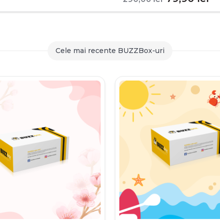
inițial
c
a
es
fost:
79
Cele mai recente BUZZBox-uri
290,00 le