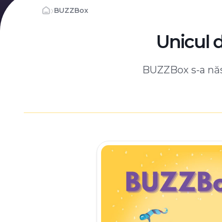
›
BUZZBox
Unicul 
BUZZBox s-a născ