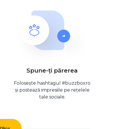
Spune-ți părerea
Folosește hashtagul #buzzboxro
și postează impresiile pe rețelele
tale sociale.
ZZBox