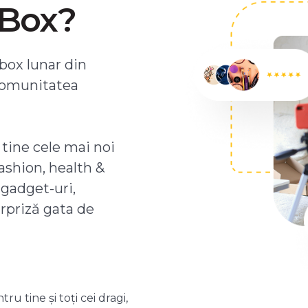
ZBox?
box lunar din
comunitatea
 tine cele mai noi
ashion, health &
 gadget-uri,
urpriză gata de
 tine și toți cei dragi,