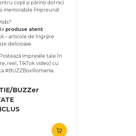
ntru copii și părinți dornici
și memorabile împreună!
Kids?
 de
produse atent
 – articole de îngrijire
ize delicioase.
ostează impresiile tale în
re, reel, TikTok video) cu
heta #BUZZBoxRomania.
TIE/BUZZer
TATE
NCLUS
rețul