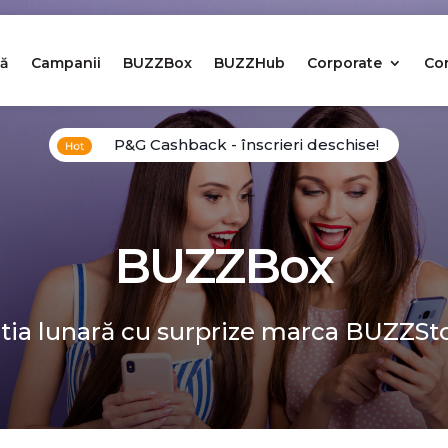
ă
Campanii
BUZZBox
BUZZHub
Corporate
Co
P&G Cashback - înscrieri deschise!
BUZZBox
tia lunară cu surprize marca BUZZSt