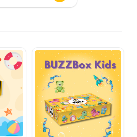
urent
te:
,90 lei.
i.