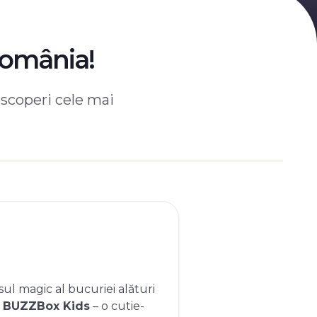
România!
escoperi cele mai
ul magic al bucuriei alături
e
BUZZBox Kids
– o cutie-