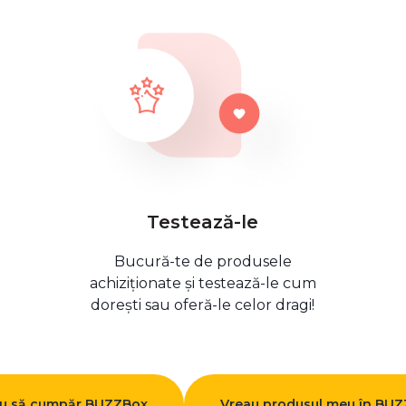
Testează-le
Bucură-te de produsele
achiziționate și testează-le cum
dorești sau oferă-le celor dragi!
u să cumpăr BUZZBox
Vreau produsul meu în BU