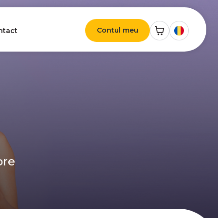
Contul meu
ntact
ore