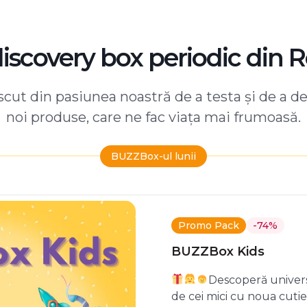
discovery box periodic din 
ut din pasiunea noastră de a testa și de a d
noi produse, care ne fac viața mai frumoasă.
BUZZBox-ul lunii
Promo Pack
-74%
BUZZBox Kids
Descoperă univers
de cei mici cu noua cuti