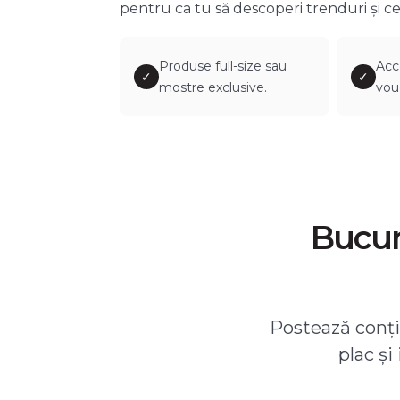
pentru ca tu să descoperi trenduri și ce
Produse full-size sau
Acc
✓
✓
mostre exclusive.
vou
Bucură
Postează conțin
plac și