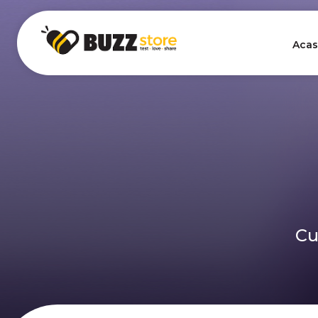
Acas
Cu