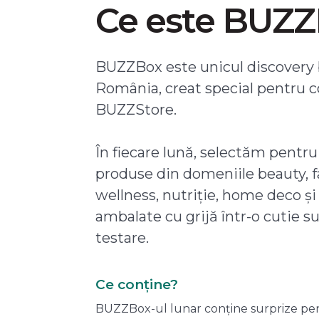
Ce este BUZ
BUZZBox este unicul discovery 
România, creat special pentru 
BUZZStore.
În fiecare lună, selectăm pentru
produse din domeniile beauty, f
wellness, nutriție, home deco și
ambalate cu grijă într-o cutie s
testare.
Ce conține?
BUZZBox-ul lunar conține surprize pentru