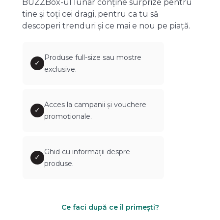
BUZZBox-ul lunar conține surprize pentru
tine și toți cei dragi, pentru ca tu să
descoperi trenduri și ce mai e nou pe piață.
Produse full-size sau mostre
✓
exclusive.
Acces la campanii și vouchere
✓
promoționale.
Ghid cu informații despre
✓
produse.
Ce faci după ce îl primești?