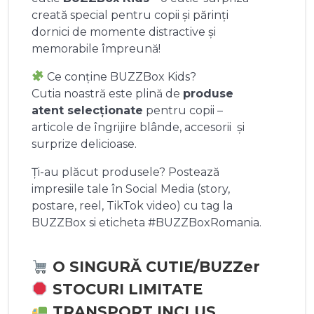
creată special pentru copii și părinți
dornici de momente distractive și
memorabile împreună!
Ce conține BUZZBox Kids?
Cutia noastră este plină de
produse
atent selecționate
pentru copii –
articole de îngrijire blânde, accesorii și
surprize delicioase.
Ți-au plăcut produsele? Postează
impresiile tale în Social Media (story,
postare, reel, TikTok video) cu tag la
BUZZBox si eticheta #BUZZBoxRomania.
O SINGURĂ CUTIE/BUZZer
STOCURI LIMITATE
TRANSPORT INCLUS