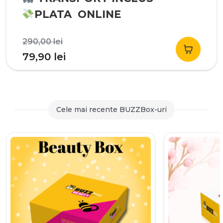
PLATA ONLINE
Prețul
290,00
lei
inițial
Prețul
79,90
lei
a
curent
fost:
este:
290,00 lei.
79,90 lei.
Cele mai recente BUZZBox-uri