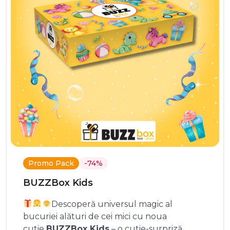
Promo Pack
-74%
BUZZBox Kids
Descoperă universul magic al
bucuriei alături de cei mici cu noua
cutie
BUZZBox Kids
– o cutie-surpriză