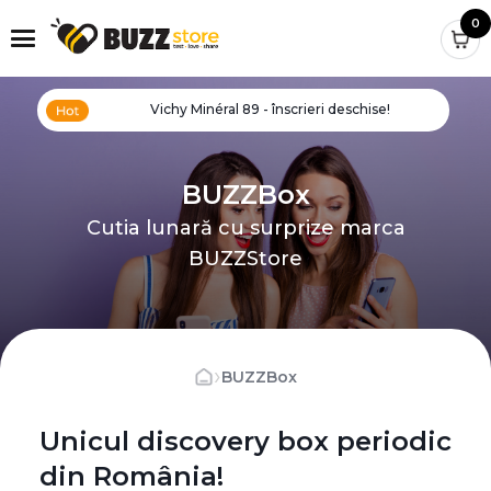
0
Vichy Minéral 89 - înscrieri deschise!
BUZZBox
Cutia lunară cu surprize marca
BUZZStore
›
BUZZBox
Unicul discovery box periodic
din România!