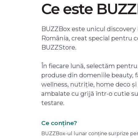
Ce este BUZ
BUZZBox este unicul discovery 
România, creat special pentru 
BUZZStore.
În fiecare lună, selectăm pentru
produse din domeniile beauty, f
wellness, nutriție, home deco și
ambalate cu grijă într-o cutie s
testare.
Ce conține?
BUZZBox-ul lunar conține surprize pentru