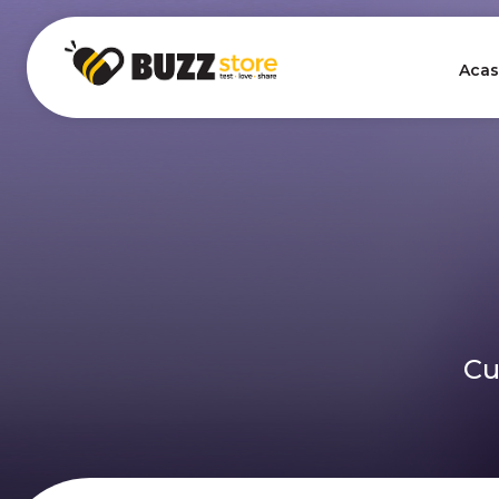
Acas
Cu