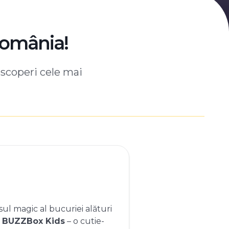
România!
escoperi cele mai
ul magic al bucuriei alături
e
BUZZBox Kids
– o cutie-