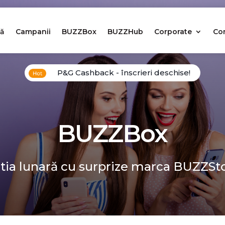
ă
Campanii
BUZZBox
BUZZHub
Corporate
Co
P&G Cashback - înscrieri deschise!
BUZZBox
tia lunară cu surprize marca BUZZSt