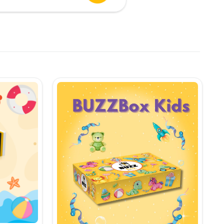
urent
te:
,90 lei.
i.