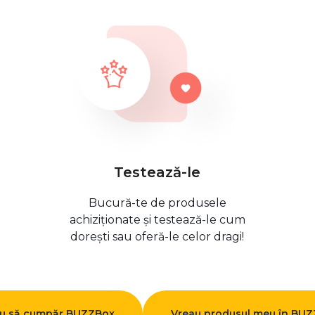
Testează-le
Bucură-te de produsele
achiziționate și testează-le cum
dorești sau oferă-le celor dragi!
u să cumpăr BUZZBox
Vreau produsul meu în BU