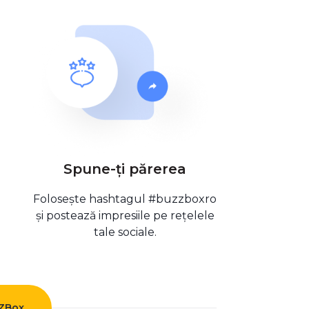
Spune-ți părerea
Folosește hashtagul #buzzboxro
și postează impresiile pe rețelele
tale sociale.
ZZBox