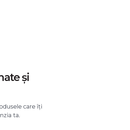
nate și
odusele care îți
nzia ta.