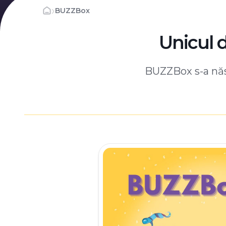
›
BUZZBox
Unicul 
BUZZBox s-a născ