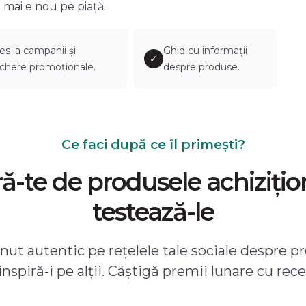
 mai e nou pe piață.
es la campanii și
Ghid cu informații
✓
chere promoționale.
despre produse.
Ce faci după ce îl primești?
-te de produsele achizițio
testează-le
ut autentic pe rețelele tale sociale despre pr
 inspiră-i pe alții. Câștigă premii lunare cu rece