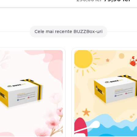
inițial
c
a
es
fost:
79
Cele mai recente BUZZBox-uri
290,00 le