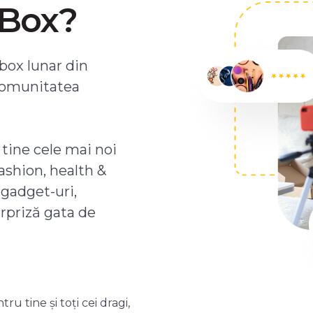
ZBox?
box lunar din
comunitatea
 tine cele mai noi
ashion, health &
 gadget-uri,
urpriză gata de
 tine și toți cei dragi,