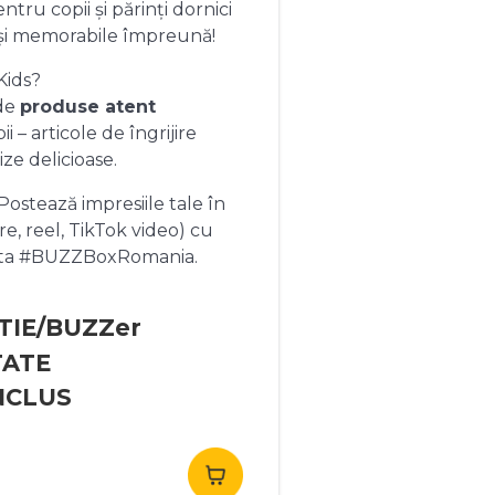
ntru copii și părinți dornici
și memorabile împreună!
Kids?
 de
produse atent
 – articole de îngrijire
ize delicioase.
ostează impresiile tale în
re, reel, TikTok video) cu
heta #BUZZBoxRomania.
TIE/BUZZer
TATE
NCLUS
rețul