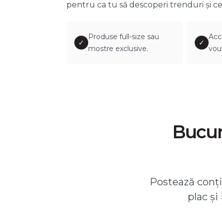
pentru ca tu să descoperi trenduri și ce
Produse full-size sau
Acc
✓
✓
mostre exclusive.
vou
Bucură
Postează conțin
plac și