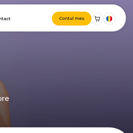
Contul meu
ntact
ore