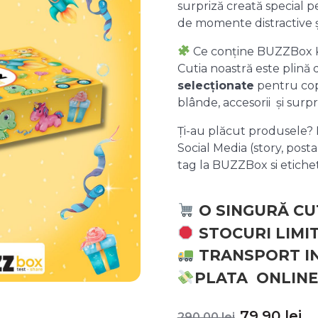
surpriză creată special pe
de momente distractive 
Ce conține BUZZBox 
Cutia noastră este plină
selecționate
pentru copii
blânde, accesorii și surpr
Ți-au plăcut produsele? P
Social Media (story, posta
tag la BUZZBox si etic
O SINGURĂ CU
STOCURI LIMI
TRANSPORT I
PLATA ONLINE
Prețul
P
79,90
lei
290,00
lei