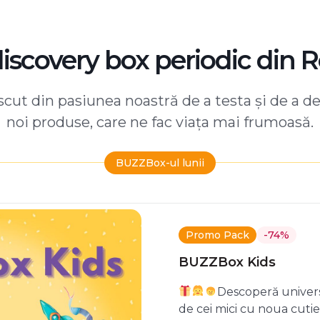
discovery box periodic din 
ut din pasiunea noastră de a testa și de a d
noi produse, care ne fac viața mai frumoasă.
BUZZBox-ul lunii
Promo Pack
-74%
BUZZBox Kids
Descoperă univers
de cei mici cu noua cuti