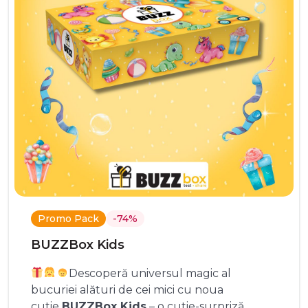
Promo Pack
-74%
BUZZBox Kids
Descoperă universul magic al
bucuriei alături de cei mici cu noua
cutie
BUZZBox Kids
– o cutie-surpriză