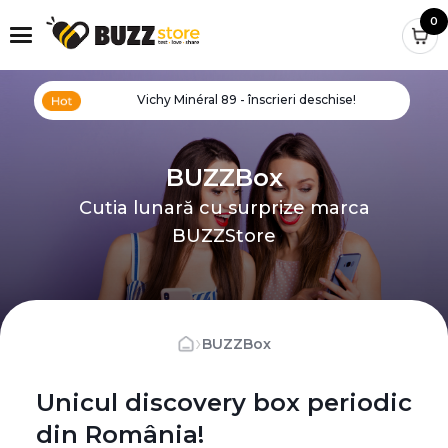
0
Vichy Minéral 89 - înscrieri deschise!
BUZZBox
Cutia lunară cu surprize marca
BUZZStore
›
BUZZBox
Unicul discovery box periodic
din România!