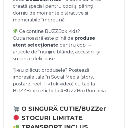
creată special pentru copii și părinți
dornici de momente distractive și
memorabile împreună!
Ce conține BUZZBox Kids?
Cutia noastră este plină de
produse
atent selecționate
pentru copii –
articole de îngrijire blânde, accesorii și
surprize delicioase.
Ți-au plăcut produsele? Postează
impresiile tale în Social Media (story,
postare, reel, TikTok video) cu tag la
BUZZBox si eticheta #BUZZBoxRomania.
O SINGURĂ CUTIE/BUZZer
STOCURI LIMITATE
TRANSPORT INCLUS