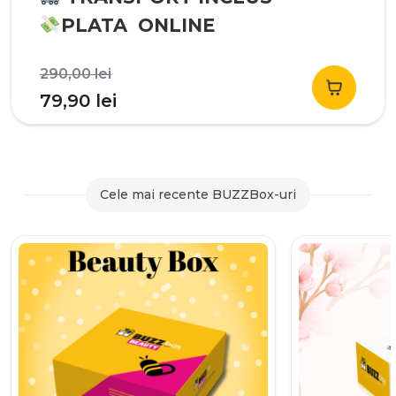
PLATA ONLINE
Prețul
290,00
lei
inițial
Prețul
79,90
lei
a
curent
fost:
este:
290,00 lei.
79,90 lei.
Cele mai recente BUZZBox-uri