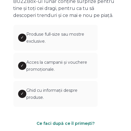
BUZZBox-ul lunar conține surprize pentru
tine și toți cei dragi, pentru ca tu să
descoperi trenduri și ce mai e nou pe piață.
Produse full-size sau mostre
✓
exclusive.
Acces la campanii și vouchere
✓
promoționale.
Ghid cu informații despre
✓
produse.
Ce faci după ce îl primești?