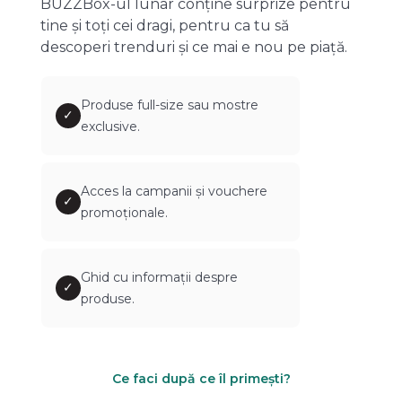
BUZZBox-ul lunar conține surprize pentru
tine și toți cei dragi, pentru ca tu să
descoperi trenduri și ce mai e nou pe piață.
Produse full-size sau mostre
✓
exclusive.
Acces la campanii și vouchere
✓
promoționale.
Ghid cu informații despre
✓
produse.
Ce faci după ce îl primești?