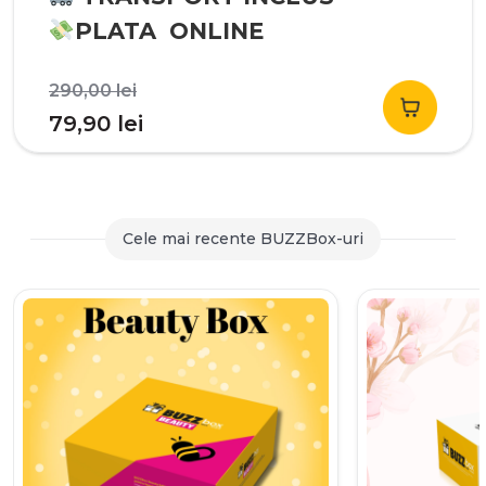
PLATA ONLINE
Prețul
290,00
lei
inițial
Prețul
79,90
lei
a
curent
fost:
este:
290,00 lei.
79,90 lei.
Cele mai recente BUZZBox-uri