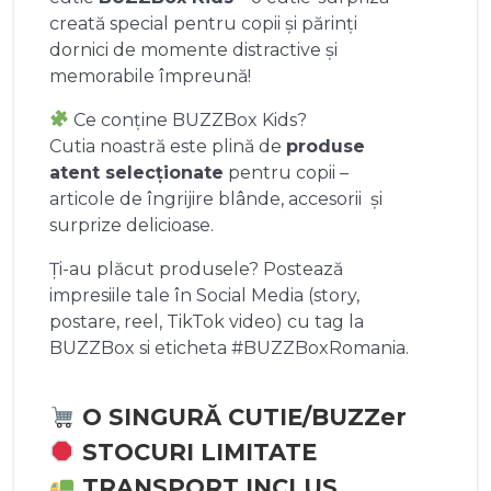
creată special pentru copii și părinți
dornici de momente distractive și
memorabile împreună!
Ce conține BUZZBox Kids?
Cutia noastră este plină de
produse
atent selecționate
pentru copii –
articole de îngrijire blânde, accesorii și
surprize delicioase.
Ți-au plăcut produsele? Postează
impresiile tale în Social Media (story,
postare, reel, TikTok video) cu tag la
BUZZBox si eticheta #BUZZBoxRomania.
O SINGURĂ CUTIE/BUZZer
STOCURI LIMITATE
TRANSPORT INCLUS