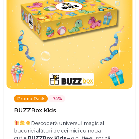
Promo Pack
-74%
BUZZBox Kids
Descoperă universul magic al
bucuriei alături de cei mici cu noua
cutie
BUZZBox Kids
– o cutie-surpriză