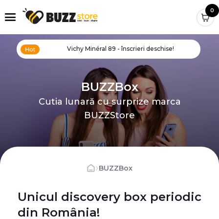
0
Vichy Minéral 89 - înscrieri deschise!
BUZZBox
Cutia lunară cu surprize marca
BUZZStore
›
BUZZBox
Unicul discovery box periodic
din România!