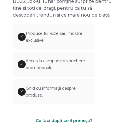
BUZZBox-ul lunar conține surprize pentru
tine și toți cei dragi, pentru ca tu să
descoperi trenduri și ce mai e nou pe piață.
Produse full-size sau mostre
✓
exclusive.
Acces la campanii și vouchere
✓
promoționale.
Ghid cu informații despre
✓
produse.
Ce faci după ce îl primești?