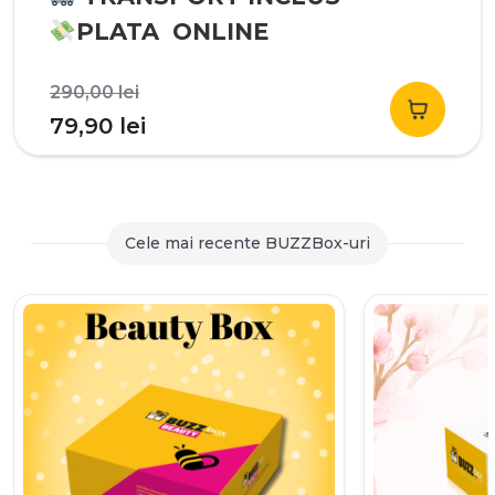
PLATA ONLINE
Prețul
290,00
lei
inițial
Prețul
79,90
lei
a
curent
fost:
este:
290,00 lei.
79,90 lei.
Cele mai recente BUZZBox-uri