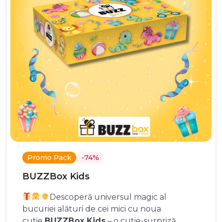
Promo Pack
-74%
BUZZBox Kids
Descoperă universul magic al
bucuriei alături de cei mici cu noua
cutie
BUZZBox Kids
– o cutie-surpriză