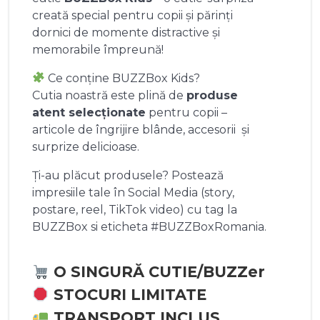
creată special pentru copii și părinți
dornici de momente distractive și
memorabile împreună!
Ce conține BUZZBox Kids?
Cutia noastră este plină de
produse
atent selecționate
pentru copii –
articole de îngrijire blânde, accesorii și
surprize delicioase.
Ți-au plăcut produsele? Postează
impresiile tale în Social Media (story,
postare, reel, TikTok video) cu tag la
BUZZBox si eticheta #BUZZBoxRomania.
O SINGURĂ CUTIE/BUZZer
STOCURI LIMITATE
TRANSPORT INCLUS