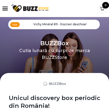
0
Vichy Minéral 89 - înscrieri deschise!
BUZZBox
Cutia lunară cu surprize marca
BUZZStore
›
BUZZBox
Unicul discovery box periodic
din România!