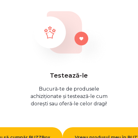
Testează-le
Bucură-te de produsele
achiziționate și testează-le cum
dorești sau oferă-le celor dragi!
u să cumpăr BUZZBox
Vreau produsul meu în BU