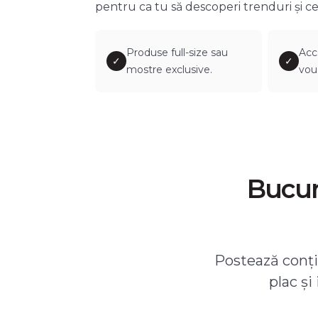
pentru ca tu să descoperi trenduri și ce
Produse full-size sau
Acc
✓
✓
mostre exclusive.
vou
Bucură
Postează conțin
plac și