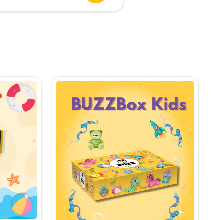
urent
te:
,90 lei.
i.