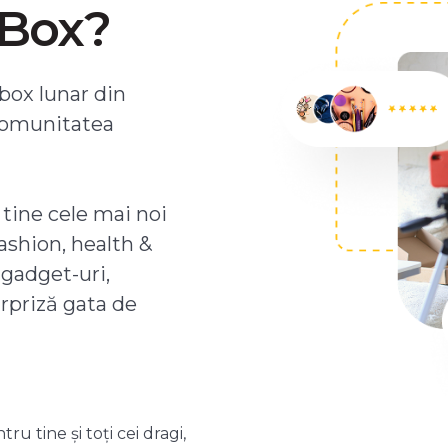
ZBox?
box lunar din
comunitatea
 tine cele mai noi
ashion, health &
 gadget-uri,
urpriză gata de
 tine și toți cei dragi,