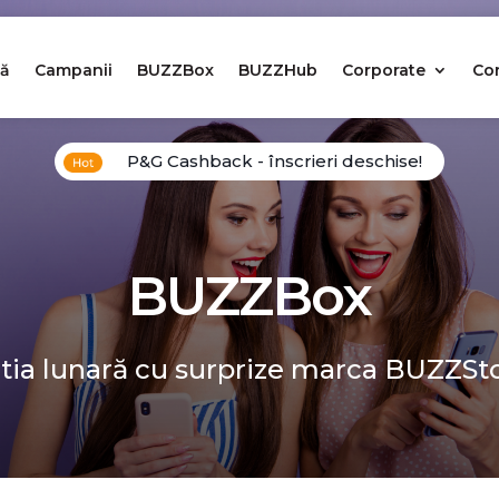
ă
Campanii
BUZZBox
BUZZHub
Corporate
Co
P&G Cashback - înscrieri deschise!
BUZZBox
tia lunară cu surprize marca BUZZSt