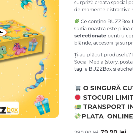
surpriză creată special pe
de momente distractive 
Ce conține BUZZBox 
Cutia noastră este plină
selecționate
pentru copii
blânde, accesorii și surpr
Ți-au plăcut produsele? P
Social Media (story, posta
tag la BUZZBox si etic
O SINGURĂ CU
STOCURI LIMI
TRANSPORT I
PLATA ONLINE
Prețul
P
79,90
lei
290,00
lei