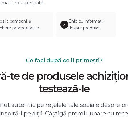
 mai e nou pe piață.
es la campanii și
Ghid cu informații
✓
chere promoționale.
despre produse.
Ce faci după ce îl primești?
-te de produsele achizițio
testează-le
ut autentic pe rețelele tale sociale despre pr
 inspiră-i pe alții. Câștigă premii lunare cu rece