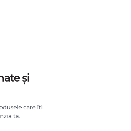
nate și
odusele care îți
nzia ta.