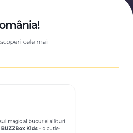
România!
escoperi cele mai
ul magic al bucuriei alături
e
BUZZBox Kids
– o cutie-