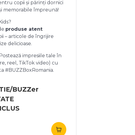
ntru copii și părinți dornici
și memorabile împreună!
Kids?
 de
produse atent
 – articole de îngrijire
ize delicioase.
ostează impresiile tale în
re, reel, TikTok video) cu
heta #BUZZBoxRomania.
TIE/BUZZer
TATE
NCLUS
rețul