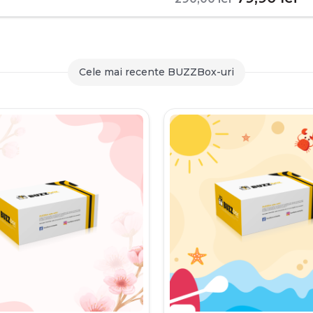
inițial
c
a
es
fost:
79
Cele mai recente BUZZBox-uri
290,00 le