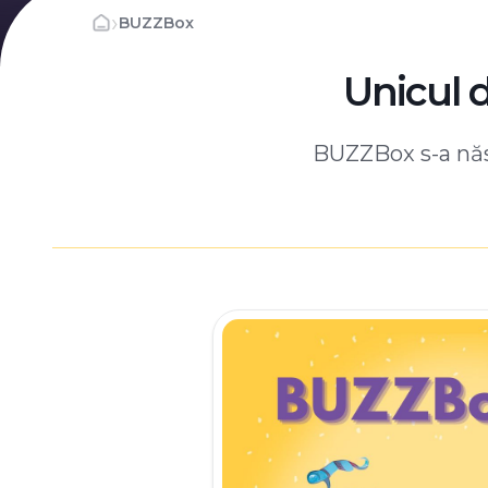
›
BUZZBox
Unicul 
BUZZBox s-a născ