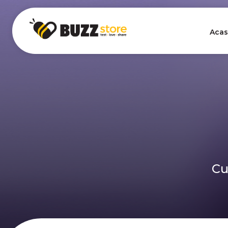
Acas
Cu