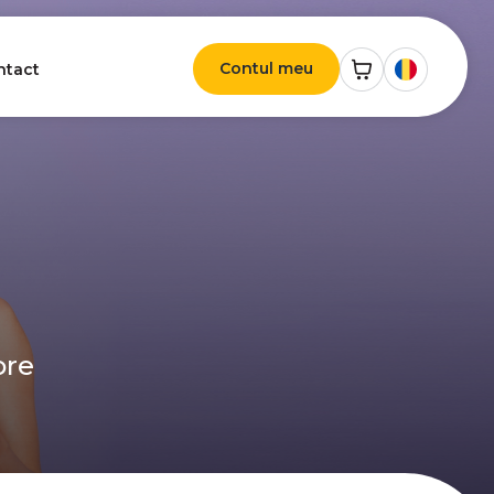
Contul meu
ntact
ore