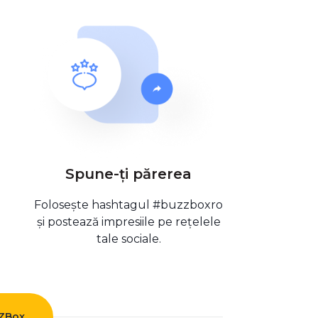
Spune-ți părerea
Folosește hashtagul #buzzboxro
și postează impresiile pe rețelele
tale sociale.
ZZBox