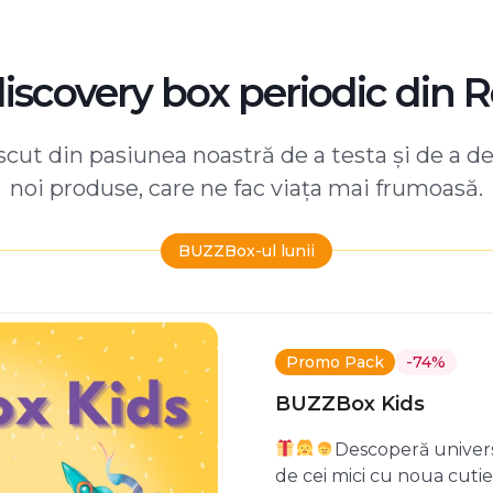
discovery box periodic din 
ut din pasiunea noastră de a testa și de a d
noi produse, care ne fac viața mai frumoasă.
BUZZBox-ul lunii
Promo Pack
-74%
BUZZBox Kids
Descoperă univers
de cei mici cu noua cuti