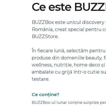
Ce este BUZ
BUZZBox este unicul discovery 
România, creat special pentru 
BUZZStore.
În fiecare lună, selectăm pentru
produse din domeniile beauty, f
wellness, nutriție, home deco și
ambalate cu grijă într-o cutie s
testare.
Ce conține?
BUZZBox-ul lunar conține surprize pentru