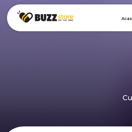
Acas
Cu