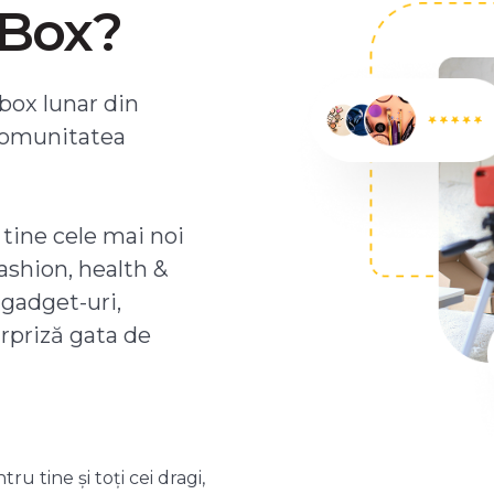
ZBox?
box lunar din
comunitatea
 tine cele mai noi
ashion, health &
 gadget-uri,
urpriză gata de
 tine și toți cei dragi,