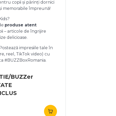
ntru copii și părinți dornici
și memorabile împreună!
Kids?
 de
produse atent
 – articole de îngrijire
ize delicioase.
ostează impresiile tale în
re, reel, TikTok video) cu
heta #BUZZBoxRomania.
TIE/BUZZer
TATE
NCLUS
rețul