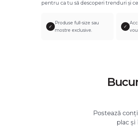
pentru ca tu să descoperi trenduri și ce
Produse full-size sau
Acc
✓
✓
mostre exclusive.
vou
Bucură
Postează conțin
plac și