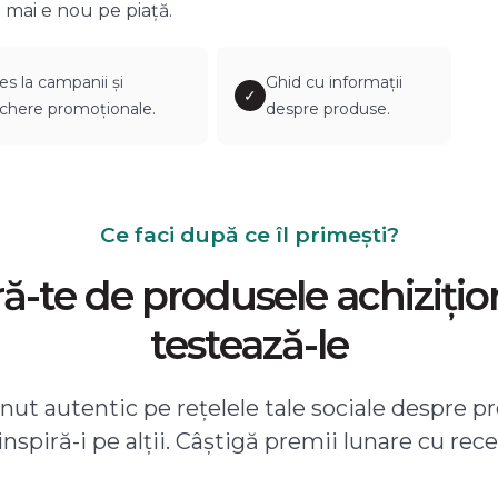
 mai e nou pe piață.
es la campanii și
Ghid cu informații
✓
chere promoționale.
despre produse.
Ce faci după ce îl primești?
-te de produsele achizițio
testează-le
ut autentic pe rețelele tale sociale despre pr
 inspiră-i pe alții. Câștigă premii lunare cu rece