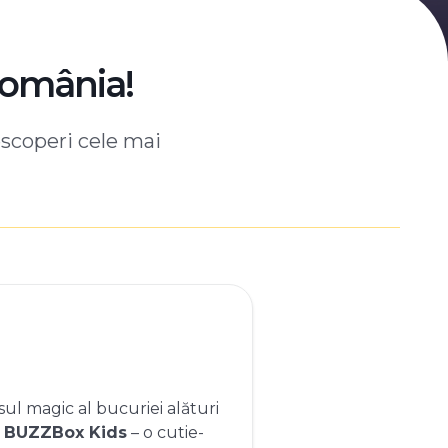
România!
escoperi cele mai
ul magic al bucuriei alături
e
BUZZBox Kids
– o cutie-