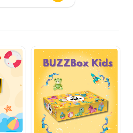
urent
te:
,90 lei.
i.