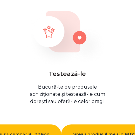
Testează-le
Bucură-te de produsele
achiziționate și testează-le cum
dorești sau oferă-le celor dragi!
u să cumpăr BUZZBox
Vreau produsul meu în BU