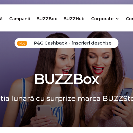
ă
Campanii
BUZZBox
BUZZHub
Corporate
Co
P&G Cashback - înscrieri deschise!
BUZZBox
tia lunară cu surprize marca BUZZSt