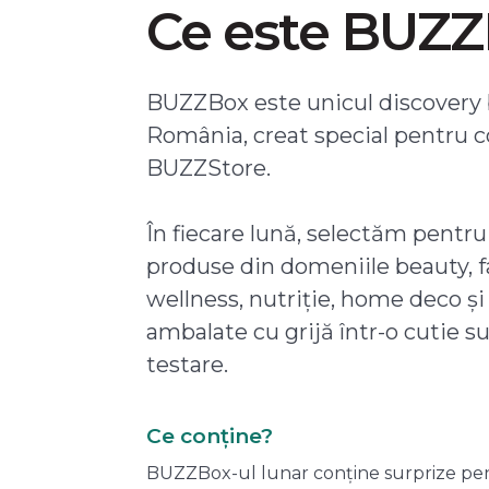
Ce este BUZ
BUZZBox este unicul discovery 
România, creat special pentru 
BUZZStore.
În fiecare lună, selectăm pentru
produse din domeniile beauty, f
wellness, nutriție, home deco și
ambalate cu grijă într-o cutie s
testare.
Ce conține?
BUZZBox-ul lunar conține surprize pentru