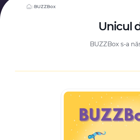
›
BUZZBox
Unicul 
BUZZBox s-a născ