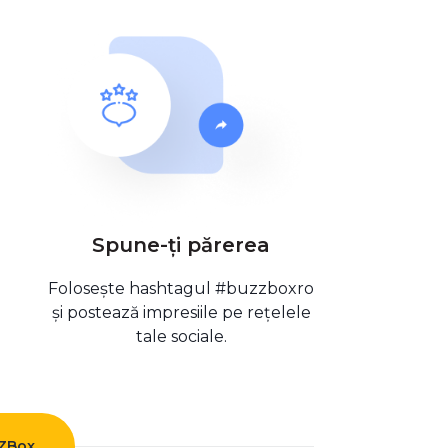
Spune-ți părerea
Folosește hashtagul #buzzboxro
și postează impresiile pe rețelele
tale sociale.
ZZBox