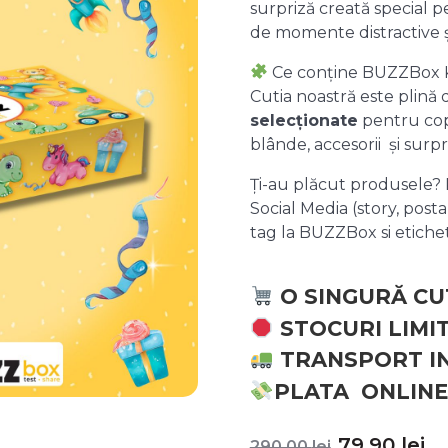
surpriză creată special pe
de momente distractive 
Ce conține BUZZBox 
Cutia noastră este plină
selecționate
pentru copii
blânde, accesorii și surpr
Ți-au plăcut produsele? P
Social Media (story, posta
tag la BUZZBox si etic
O SINGURĂ CU
STOCURI LIMI
TRANSPORT I
PLATA ONLINE
Prețul
P
79,90
lei
290,00
lei