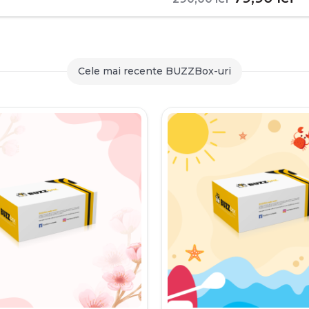
inițial
c
a
es
fost:
79
Cele mai recente BUZZBox-uri
290,00 le