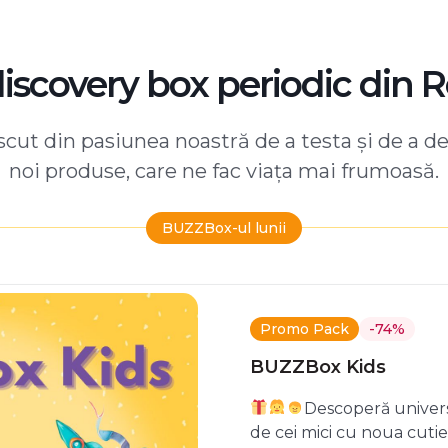
discovery box periodic din 
ut din pasiunea noastră de a testa și de a d
noi produse, care ne fac viața mai frumoasă.
BUZZBox-ul lunii
Promo Pack
-74%
BUZZBox Kids
Descoperă univers
de cei mici cu noua cuti