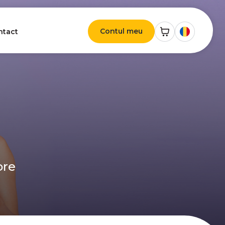
Contul meu
ntact
ore