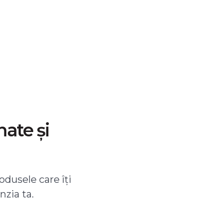
nate și
odusele care îți
nzia ta.