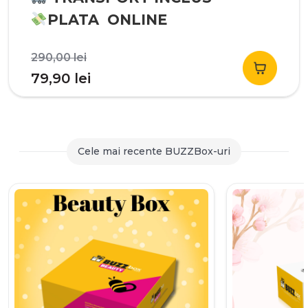
PLATA ONLINE
Prețul
290,00
lei
inițial
Prețul
79,90
lei
a
curent
fost:
este:
290,00 lei.
79,90 lei.
Cele mai recente BUZZBox-uri