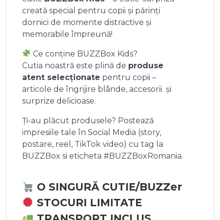
creată special pentru copii și părinți
dornici de momente distractive și
memorabile împreună!
Ce conține BUZZBox Kids?
Cutia noastră este plină de
produse
atent selecționate
pentru copii –
articole de îngrijire blânde, accesorii și
surprize delicioase.
Ți-au plăcut produsele? Postează
impresiile tale în Social Media (story,
postare, reel, TikTok video) cu tag la
BUZZBox si eticheta #BUZZBoxRomania.
O SINGURĂ CUTIE/BUZZer
STOCURI LIMITATE
TRANSPORT INCLUS