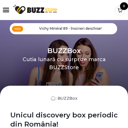
0
Vichy Minéral 89 - înscrieri deschise!
BUZZBox
Cutia lunară cu surprize marca
BUZZStore
›
BUZZBox
Unicul discovery box periodic
din România!