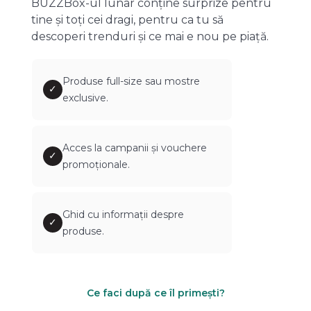
BUZZBox-ul lunar conține surprize pentru
tine și toți cei dragi, pentru ca tu să
descoperi trenduri și ce mai e nou pe piață.
Produse full-size sau mostre
✓
exclusive.
Acces la campanii și vouchere
✓
promoționale.
Ghid cu informații despre
✓
produse.
Ce faci după ce îl primești?