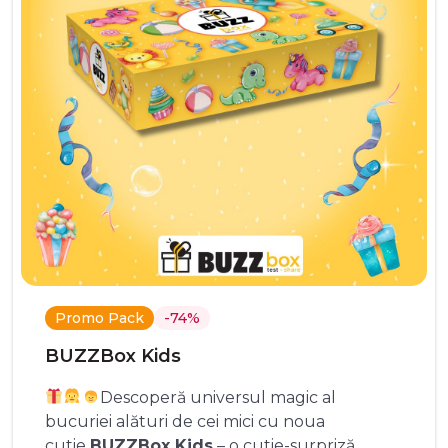
Promo Pack
-74%
BUZZBox Kids
Descoperă universul magic al
bucuriei alături de cei mici cu noua
cutie
BUZZBox Kids
– o cutie-surpriză