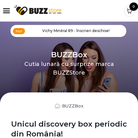
0
Vichy Minéral 89 - înscrieri deschise!
BUZZBox
Cutia lunară cu surprize marca
BUZZStore
›
BUZZBox
Unicul discovery box periodic
din România!