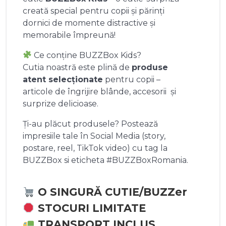
creată special pentru copii și părinți
dornici de momente distractive și
memorabile împreună!
Ce conține BUZZBox Kids?
Cutia noastră este plină de
produse
atent selecționate
pentru copii –
articole de îngrijire blânde, accesorii și
surprize delicioase.
Ți-au plăcut produsele? Postează
impresiile tale în Social Media (story,
postare, reel, TikTok video) cu tag la
BUZZBox si eticheta #BUZZBoxRomania.
O SINGURĂ CUTIE/BUZZer
STOCURI LIMITATE
TRANSPORT INCLUS