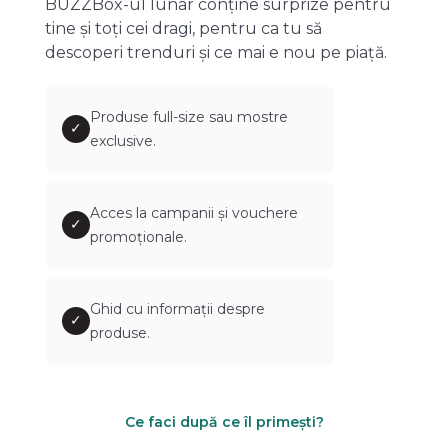
BUZZBox-ul lunar conține surprize pentru
tine și toți cei dragi, pentru ca tu să
descoperi trenduri și ce mai e nou pe piață.
Produse full-size sau mostre
✓
exclusive.
Acces la campanii și vouchere
✓
promoționale.
Ghid cu informații despre
✓
produse.
Ce faci după ce îl primești?