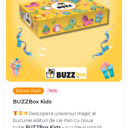
Promo Pack
-74%
BUZZBox Kids
Descoperă universul magic al
bucuriei alături de cei mici cu noua
cutie
BUZZBox Kids
– o cutie-surpriză