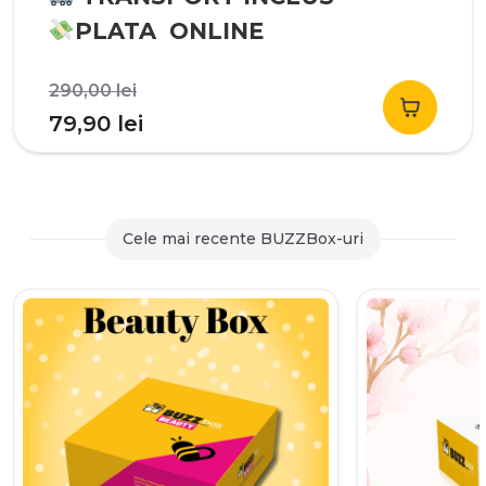
PLATA ONLINE
Prețul
290,00
lei
inițial
Prețul
79,90
lei
a
curent
fost:
este:
290,00 lei.
79,90 lei.
Cele mai recente BUZZBox-uri