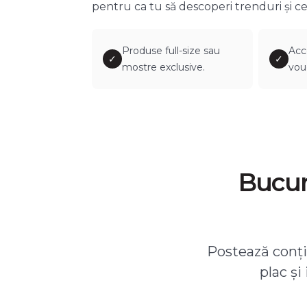
pentru ca tu să descoperi trenduri și ce
Produse full-size sau
Acc
✓
✓
mostre exclusive.
vou
Bucură
Postează conțin
plac și