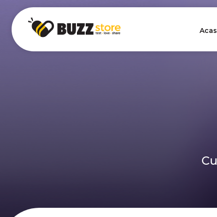
Acas
Cu