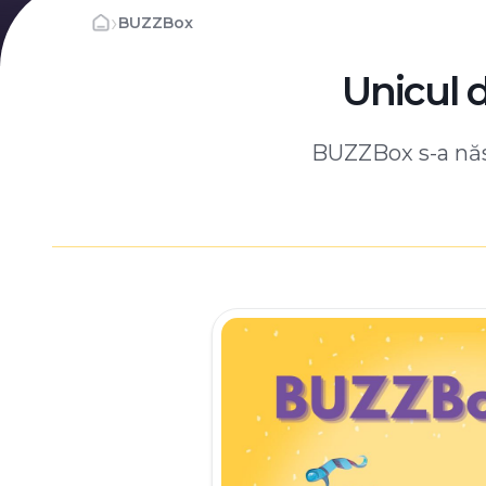
›
BUZZBox
Unicul 
BUZZBox s-a născ