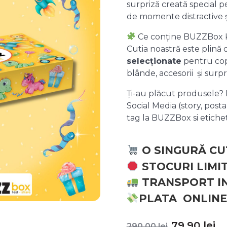
surpriză creată special pe
de momente distractive 
Ce conține BUZZBox 
Cutia noastră este plină
selecționate
pentru copii
blânde, accesorii și surpr
Ți-au plăcut produsele? P
Social Media (story, posta
tag la BUZZBox si etic
O SINGURĂ CU
STOCURI LIMI
TRANSPORT I
PLATA ONLINE
Prețul
P
79,90
lei
290,00
lei