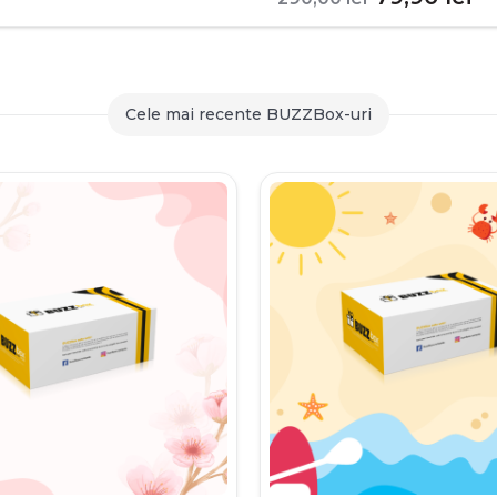
inițial
c
a
es
fost:
79
Cele mai recente BUZZBox-uri
290,00 le