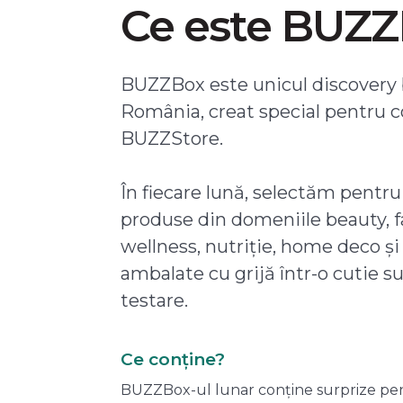
Ce este BUZ
BUZZBox este unicul discovery 
România, creat special pentru 
BUZZStore.
În fiecare lună, selectăm pentru
produse din domeniile beauty, f
wellness, nutriție, home deco și
ambalate cu grijă într-o cutie s
testare.
Ce conține?
BUZZBox-ul lunar conține surprize pentru