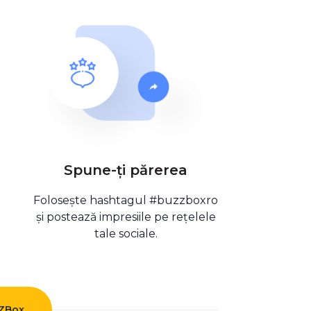
Spune-ți părerea
Folosește hashtagul #buzzboxro
și postează impresiile pe rețelele
tale sociale.
ZZBox