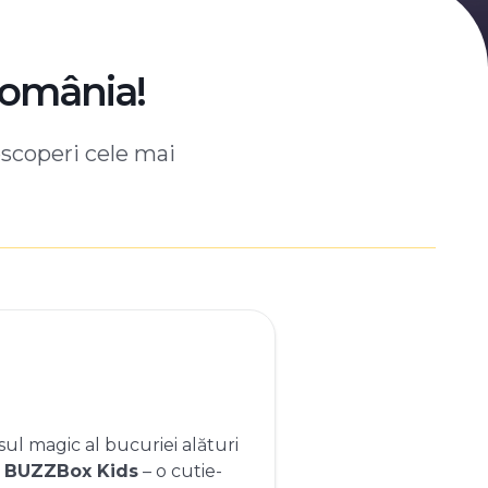
România!
escoperi cele mai
ul magic al bucuriei alături
e
BUZZBox Kids
– o cutie-