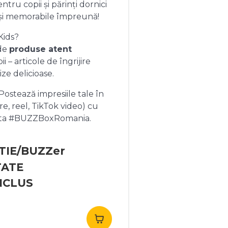
ntru copii și părinți dornici
și memorabile împreună!
Kids?
 de
produse atent
 – articole de îngrijire
ize delicioase.
ostează impresiile tale în
re, reel, TikTok video) cu
heta #BUZZBoxRomania.
TIE/BUZZer
TATE
NCLUS
rețul