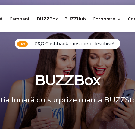
ă
Campanii
BUZZBox
BUZZHub
Corporate
Co
P&G Cashback - înscrieri deschise!
BUZZBox
tia lunară cu surprize marca BUZZSt