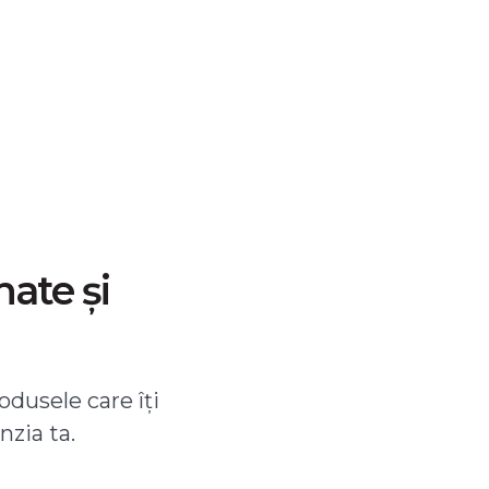
nate și
odusele care îți
nzia ta.