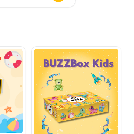
urent
te:
,90 lei.
i.