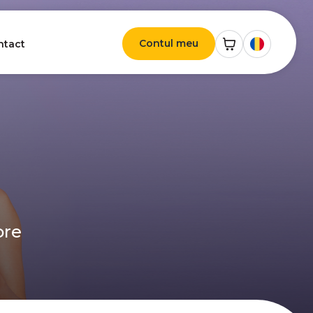
Contul meu
ntact
ore