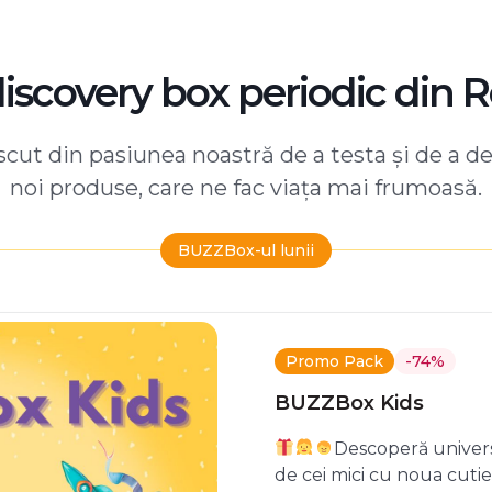
discovery box periodic din 
ut din pasiunea noastră de a testa și de a d
noi produse, care ne fac viața mai frumoasă.
BUZZBox-ul lunii
Promo Pack
-74%
BUZZBox Kids
Descoperă univers
de cei mici cu noua cuti