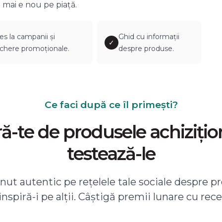
 mai e nou pe piață.
es la campanii și
Ghid cu informații
✓
chere promoționale.
despre produse.
Ce faci după ce îl primești?
-te de produsele achizițio
testează-le
ut autentic pe rețelele tale sociale despre pr
 inspiră-i pe alții. Câștigă premii lunare cu rece