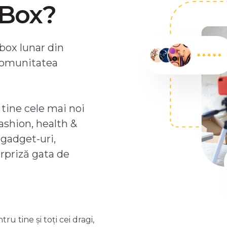
ZBox?
box lunar din
comunitatea
 tine cele mai noi
ashion, health &
 gadget-uri,
urpriză gata de
 tine și toți cei dragi,