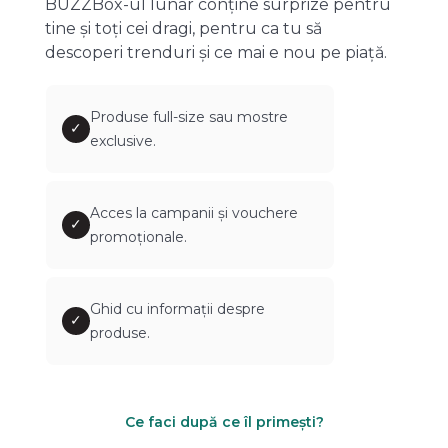
BUZZBox-ul lunar conține surprize pentru
tine și toți cei dragi, pentru ca tu să
descoperi trenduri și ce mai e nou pe piață.
Produse full-size sau mostre
✓
exclusive.
Acces la campanii și vouchere
✓
promoționale.
Ghid cu informații despre
✓
produse.
Ce faci după ce îl primești?