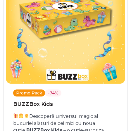
Promo Pack
-74%
BUZZBox Kids
Descoperă universul magic al
bucuriei alături de cei mici cu noua
cutie
BUZZBox Kids
– o cutie-surpriză