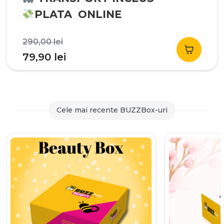
PLATA ONLINE
Prețul
290,00
lei
inițial
Prețul
79,90
lei
a
curent
fost:
este:
290,00 lei.
79,90 lei.
Cele mai recente BUZZBox-uri