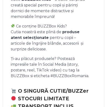
creată special pentru copii și părinți
dornici de momente distractive și
memorabile împreună!
Ce conține BUZZBox Kids?
Cutia noastră este plină de
produse
atent selecționate
pentru copii –
articole de îngrijire blânde, accesorii și
surprize delicioase.
Ți-au plăcut produsele? Postează
impresiile tale în Social Media (story,
postare, reel, TikTok video) cu tag la
BUZZBox si eticheta #BUZZBoxRomania.
O SINGURĂ CUTIE/BUZZer
STOCURI LIMITATE
TRANSPORT INCLUS