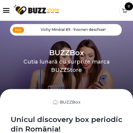
0
Vichy Minéral 89 - înscrieri deschise!
BUZZBox
Cutia lunară cu surprize marca
BUZZStore
›
BUZZBox
Unicul discovery box periodic
din România!