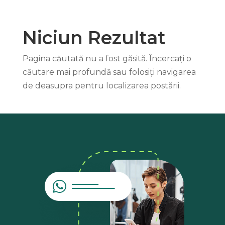
Niciun Rezultat
Pagina căutată nu a fost găsită. Încercați o
căutare mai profundă sau folosiți navigarea
de deasupra pentru localizarea postării.