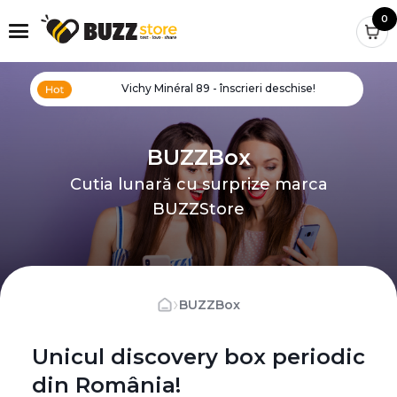
0
Vichy Minéral 89 - înscrieri deschise!
BUZZBox
Cutia lunară cu surprize marca
BUZZStore
›
BUZZBox
Unicul discovery box periodic
din România!