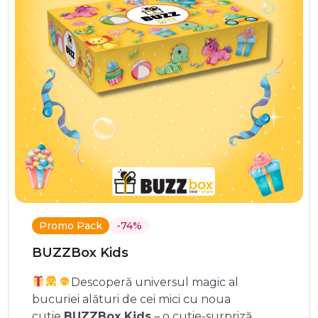
Promo Pack
-74%
BUZZBox Kids
Descoperă universul magic al
bucuriei alături de cei mici cu noua
cutie
BUZZBox Kids
– o cutie-surpriză