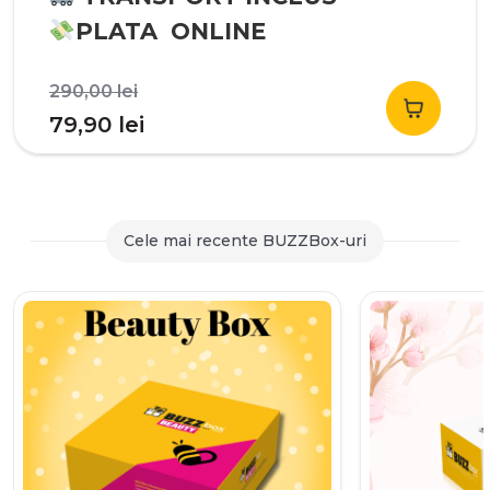
PLATA ONLINE
Prețul
290,00
lei
inițial
Prețul
79,90
lei
a
curent
fost:
este:
290,00 lei.
79,90 lei.
Cele mai recente BUZZBox-uri