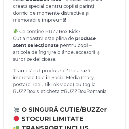
creată special pentru copii și părinți
dornici de momente distractive și
memorabile împreună!
Ce conține BUZZBox Kids?
Cutia noastră este plină de
produse
atent selecționate
pentru copii –
articole de îngrijire blânde, accesorii și
surprize delicioase.
Ți-au plăcut produsele? Postează
impresiile tale în Social Media (story,
postare, reel, TikTok video) cu tag la
BUZZBox si eticheta #BUZZBoxRomania.
O SINGURĂ CUTIE/BUZZer
STOCURI LIMITATE
TRANSPORT INCLUS