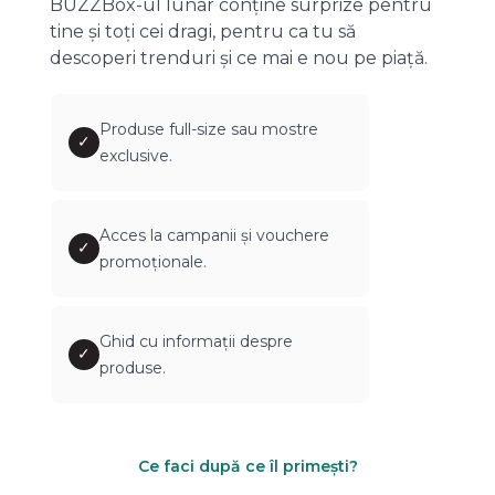
BUZZBox-ul lunar conține surprize pentru
tine și toți cei dragi, pentru ca tu să
descoperi trenduri și ce mai e nou pe piață.
Produse full-size sau mostre
✓
exclusive.
Acces la campanii și vouchere
✓
promoționale.
Ghid cu informații despre
✓
produse.
Ce faci după ce îl primești?