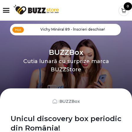
0
Vichy Minéral 89 - înscrieri deschise!
BUZZBox
Cutia lunară cu surprize marca
BUZZStore
›
BUZZBox
Unicul discovery box periodic
din România!