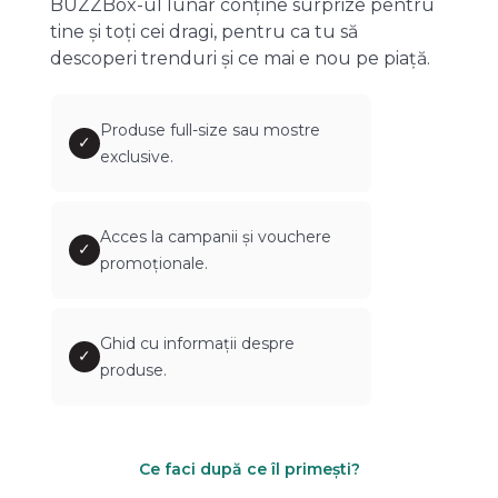
BUZZBox-ul lunar conține surprize pentru
tine și toți cei dragi, pentru ca tu să
descoperi trenduri și ce mai e nou pe piață.
Produse full-size sau mostre
✓
exclusive.
Acces la campanii și vouchere
✓
promoționale.
Ghid cu informații despre
✓
produse.
Ce faci după ce îl primești?