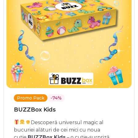
Promo Pack
-74%
BUZZBox Kids
Descoperă universul magic al
bucuriei alături de cei mici cu noua
cutie
BUZZBox Kids
– o cutie-surpriză