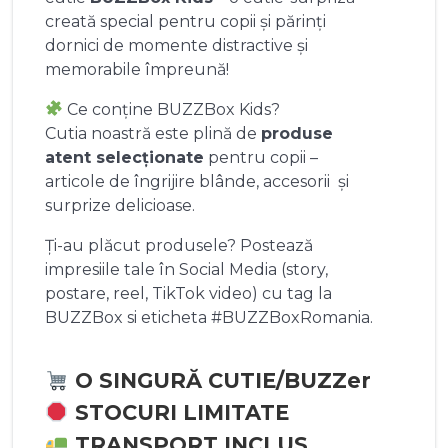
creată special pentru copii și părinți
dornici de momente distractive și
memorabile împreună!
Ce conține BUZZBox Kids?
Cutia noastră este plină de
produse
atent selecționate
pentru copii –
articole de îngrijire blânde, accesorii și
surprize delicioase.
Ți-au plăcut produsele? Postează
impresiile tale în Social Media (story,
postare, reel, TikTok video) cu tag la
BUZZBox si eticheta #BUZZBoxRomania.
O SINGURĂ CUTIE/BUZZer
STOCURI LIMITATE
TRANSPORT INCLUS