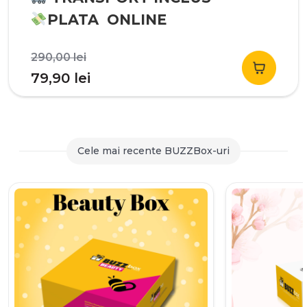
PLATA ONLINE
Prețul
290,00
lei
inițial
Prețul
79,90
lei
a
curent
fost:
este:
290,00 lei.
79,90 lei.
Cele mai recente BUZZBox-uri