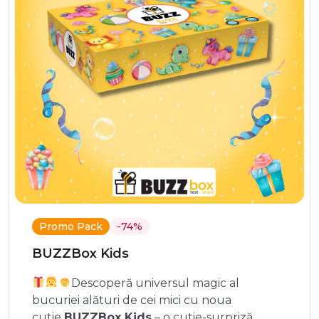
Promo Pack
-74%
BUZZBox Kids
Descoperă universul magic al
bucuriei alături de cei mici cu noua
cutie
BUZZBox Kids
– o cutie-surpriză