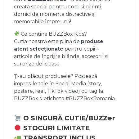
creată special pentru copii și părinți
dornici de momente distractive și
memorabile împreună!
Ce conține BUZZBox Kids?
Cutia noastră este plină de
produse
atent selecționate
pentru copii –
articole de îngrijire blânde, accesorii și
surprize delicioase.
Ți-au plăcut produsele? Postează
impresiile tale în Social Media (story,
postare, reel, TikTok video) cu tag la
BUZZBox si eticheta #BUZZBoxRomania.
O SINGURĂ CUTIE/BUZZer
STOCURI LIMITATE
TRANSPORT INCLUS