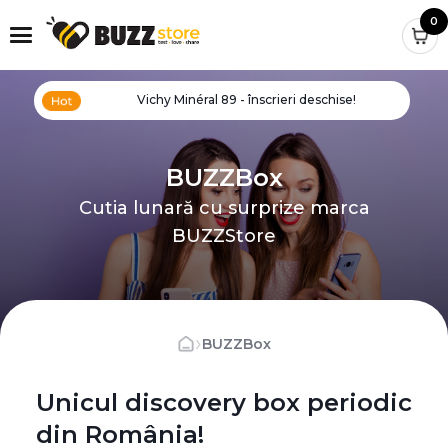
0
Vichy Minéral 89 - înscrieri deschise!
BUZZBox
Cutia lunară cu surprize marca
BUZZStore
›
BUZZBox
Unicul discovery box periodic
din România!