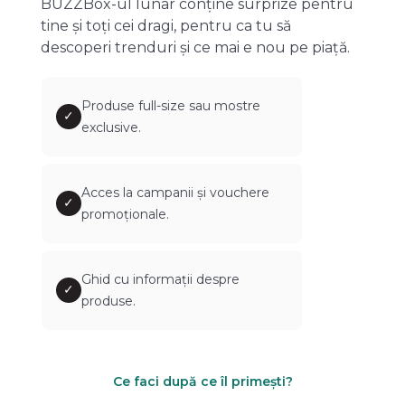
BUZZBox-ul lunar conține surprize pentru
tine și toți cei dragi, pentru ca tu să
descoperi trenduri și ce mai e nou pe piață.
Produse full-size sau mostre
✓
exclusive.
Acces la campanii și vouchere
✓
promoționale.
Ghid cu informații despre
✓
produse.
Ce faci după ce îl primești?