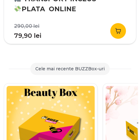
PLATA ONLINE
Prețul
290,00
lei
inițial
Prețul
79,90
lei
a
curent
fost:
este:
290,00 lei.
79,90 lei.
Cele mai recente BUZZBox-uri