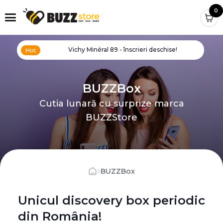
0
Vichy Minéral 89 - înscrieri deschise!
BUZZBox
Cutia lunară cu surprize marca
BUZZStore
›
BUZZBox
Unicul discovery box periodic
din România!