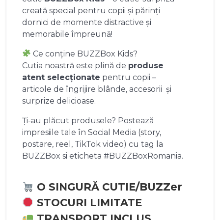
creată special pentru copii și părinți
dornici de momente distractive și
memorabile împreună!
Ce conține BUZZBox Kids?
Cutia noastră este plină de
produse
atent selecționate
pentru copii –
articole de îngrijire blânde, accesorii și
surprize delicioase.
Ți-au plăcut produsele? Postează
impresiile tale în Social Media (story,
postare, reel, TikTok video) cu tag la
BUZZBox si eticheta #BUZZBoxRomania.
O SINGURĂ CUTIE/BUZZer
STOCURI LIMITATE
TRANSPORT INCLUS