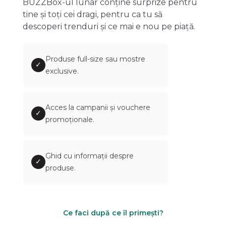
BUZZBox-ul lunar conține surprize pentru
tine și toți cei dragi, pentru ca tu să
descoperi trenduri și ce mai e nou pe piață.
Produse full-size sau mostre
✓
exclusive.
Acces la campanii și vouchere
✓
promoționale.
Ghid cu informații despre
✓
produse.
Ce faci după ce îl primești?