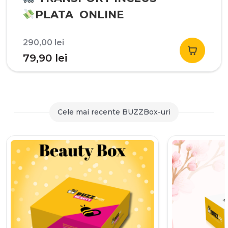
PLATA ONLINE
Prețul
290,00
lei
inițial
Prețul
79,90
lei
a
curent
fost:
este:
290,00 lei.
79,90 lei.
Cele mai recente BUZZBox-uri