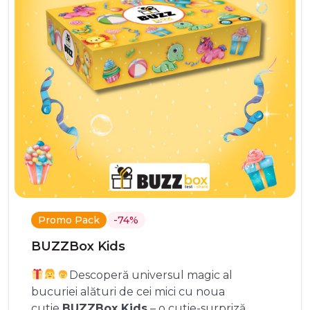
Promo Pack
-74%
BUZZBox Kids
Descoperă universul magic al
bucuriei alături de cei mici cu noua
cutie
BUZZBox Kids
– o cutie-surpriză