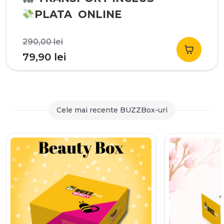
PLATA ONLINE
Prețul
290,00
lei
inițial
Prețul
79,90
lei
a
curent
fost:
este:
290,00 lei.
79,90 lei.
Cele mai recente BUZZBox-uri