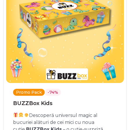
Promo Pack
-74%
BUZZBox Kids
Descoperă universul magic al
bucuriei alături de cei mici cu noua
cutie
BUZZBox Kids
– o cutie-surpriză