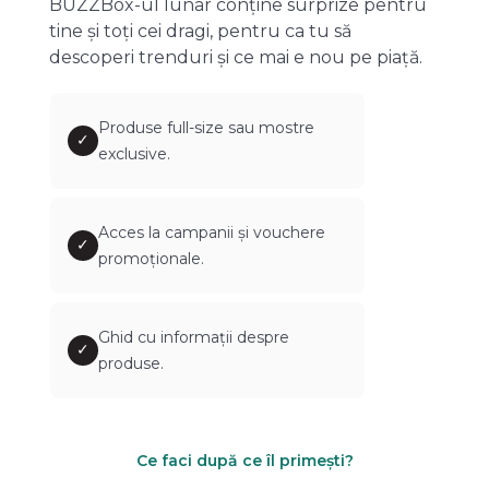
BUZZBox-ul lunar conține surprize pentru
tine și toți cei dragi, pentru ca tu să
descoperi trenduri și ce mai e nou pe piață.
Produse full-size sau mostre
✓
exclusive.
Acces la campanii și vouchere
✓
promoționale.
Ghid cu informații despre
✓
produse.
Ce faci după ce îl primești?