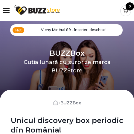
0
Vichy Minéral 89 - înscrieri deschise!
BUZZBox
Cutia lunară cu surprize marca
BUZZStore
›
BUZZBox
Unicul discovery box periodic
din România!