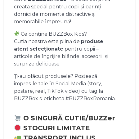
creată special pentru copii și părinți
dornici de momente distractive și
memorabile împreună!
Ce conține BUZZBox Kids?
Cutia noastră este plină de
produse
atent selecționate
pentru copii –
articole de îngrijire blânde, accesorii și
surprize delicioase.
Ți-au plăcut produsele? Postează
impresiile tale în Social Media (story,
postare, reel, TikTok video) cu tag la
BUZZBox si eticheta #BUZZBoxRomania.
O SINGURĂ CUTIE/BUZZer
STOCURI LIMITATE
TRANSPORT INCLUS