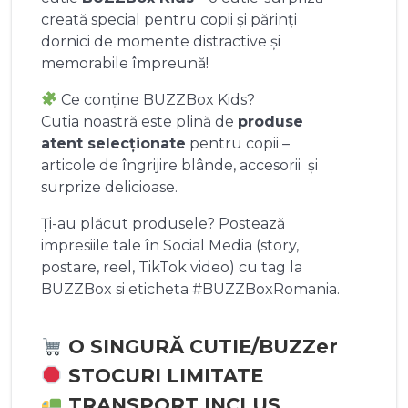
creată special pentru copii și părinți
dornici de momente distractive și
memorabile împreună!
Ce conține BUZZBox Kids?
Cutia noastră este plină de
produse
atent selecționate
pentru copii –
articole de îngrijire blânde, accesorii și
surprize delicioase.
Ți-au plăcut produsele? Postează
impresiile tale în Social Media (story,
postare, reel, TikTok video) cu tag la
BUZZBox si eticheta #BUZZBoxRomania.
O SINGURĂ CUTIE/BUZZer
STOCURI LIMITATE
TRANSPORT INCLUS