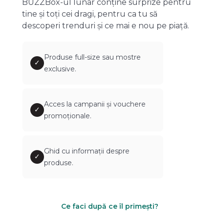
BUZZBox-ul lunar conține surprize pentru
tine și toți cei dragi, pentru ca tu să
descoperi trenduri și ce mai e nou pe piață.
Produse full-size sau mostre
✓
exclusive.
Acces la campanii și vouchere
✓
promoționale.
Ghid cu informații despre
✓
produse.
Ce faci după ce îl primești?