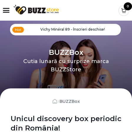
0
Vichy Minéral 89 - înscrieri deschise!
BUZZBox
Cutia lunară cu surprize marca
BUZZStore
›
BUZZBox
Unicul discovery box periodic
din România!