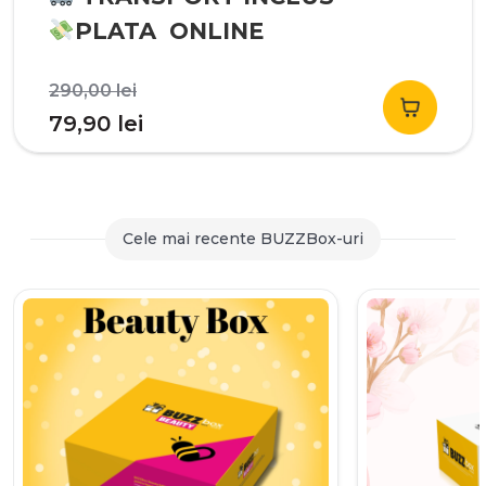
PLATA ONLINE
Prețul
290,00
lei
inițial
Prețul
79,90
lei
a
curent
fost:
este:
290,00 lei.
79,90 lei.
Cele mai recente BUZZBox-uri