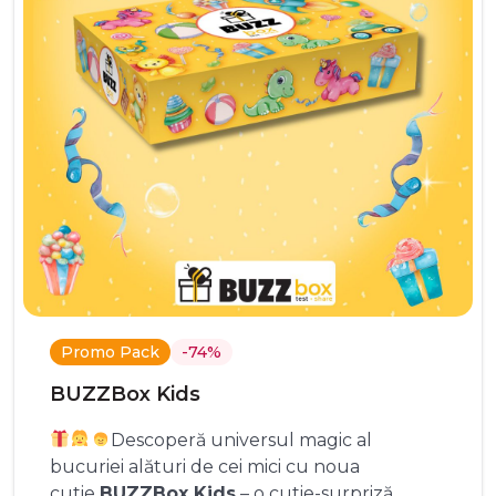
Promo Pack
-74%
BUZZBox Kids
Descoperă universul magic al
bucuriei alături de cei mici cu noua
cutie
BUZZBox Kids
– o cutie-surpriză