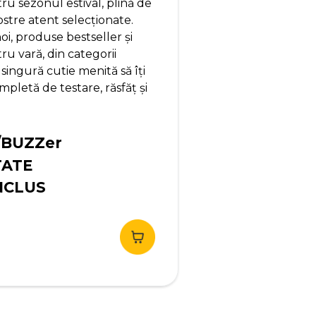
u sezonul estival, plină de
ostre atent selecționate.
i, produse bestseller și
u vară, din categorii
 singură cutie menită să îți
pletă de testare, răsfăț și
/BUZZer
TATE
NCLUS
ețul
urent
te:
,90 lei.