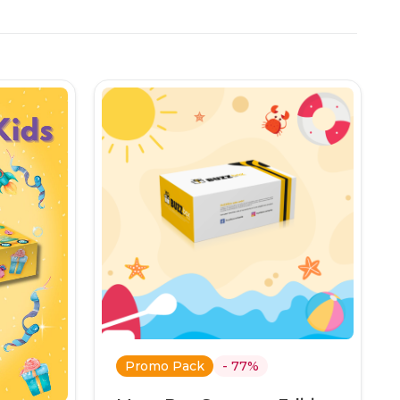
.
Promo Pack
- 77%