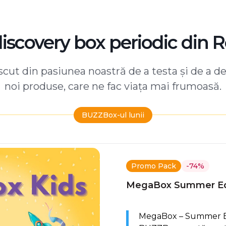
discovery box periodic din 
ut din pasiunea noastră de a testa și de a d
noi produse, care ne fac viața mai frumoasă.
BUZZBox-ul lunii
Promo Pack
-74%
MegaBox Summer Ed
MegaBox – Summer Edi