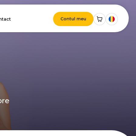
Contul meu
ntact
ore