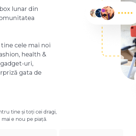
box lunar din
comunitatea
 tine cele mai noi
ashion, health &
 gadget-uri,
urpriză gata de
 tine și toți cei dragi,
 mai e nou pe piață.