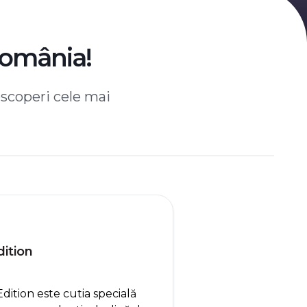
România!
escoperi cele mai
ition
tion este cutia specială