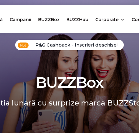
ă
Campanii
BUZZBox
BUZZHub
Corporate
Co
P&G Cashback - înscrieri deschise!
BUZZBox
tia lunară cu surprize marca BUZZSt