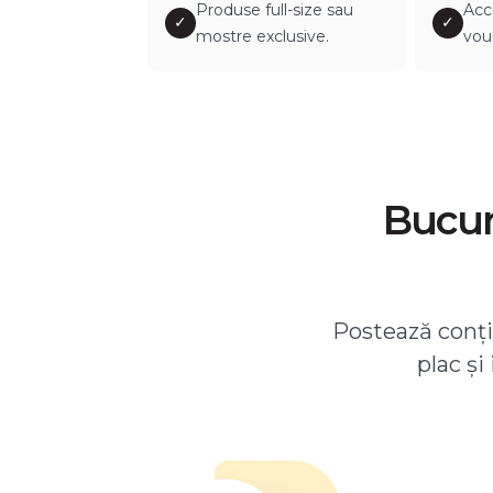
Produse full-size sau
Acc
✓
✓
mostre exclusive.
vou
Bucură
Postează conțin
plac și