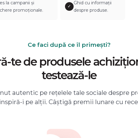
es la campanii și
Ghid cu informații
✓
chere promoționale.
despre produse.
Ce faci după ce îl primești?
-te de produsele achizițio
testează-le
ut autentic pe rețelele tale sociale despre pr
 inspiră-i pe alții. Câștigă premii lunare cu rece