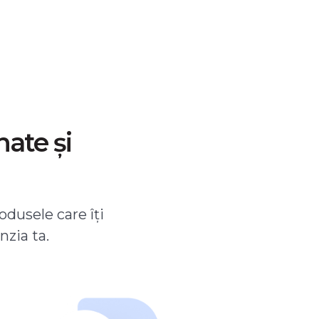
nate și
odusele care îți
nzia ta.