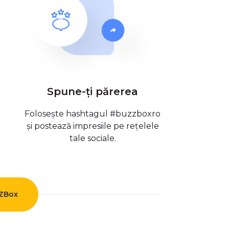
Spune-ți părerea
Folosește hashtagul #buzzboxro
și postează impresiile pe rețelele
tale sociale.
ZZBox