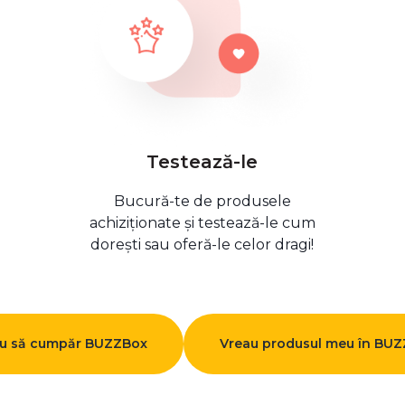
Testează-le
Bucură-te de produsele
achiziționate și testează-le cum
dorești sau oferă-le celor dragi!
u să cumpăr BUZZBox
Vreau produsul meu în BU