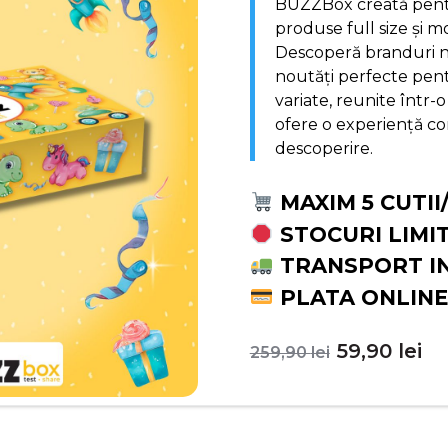
BUZZBox creată pentr
produse full size și m
Descoperă branduri no
noutăți perfecte pentr
variate, reunite într-o
ofere o experiență com
descoperire.
MAXIM 5 CUTII
STOCURI LIMI
TRANSPORT I
PLATA ONLINE
Prețul
Pr
59,90
lei
259,90
lei
inițial
c
a
es
fost:
59