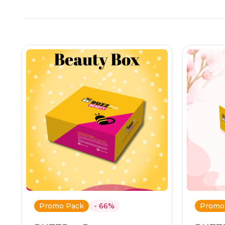
Promo Pack
- 66%
Promo