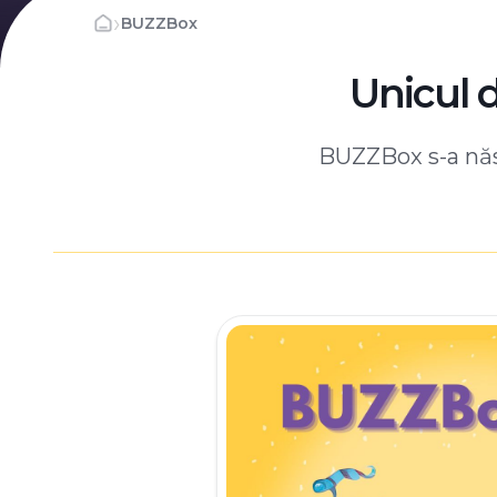
›
BUZZBox
Unicul 
BUZZBox s-a născ