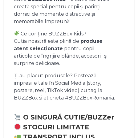
creată special pentru copii și părinți
dornici de momente distractive și
memorabile împreună!
Ce conține BUZZBox Kids?
Cutia noastră este plină de
produse
atent selecționate
pentru copii –
articole de îngrijire blânde, accesorii și
surprize delicioase.
Ți-au plăcut produsele? Postează
impresiile tale în Social Media (story,
postare, reel, TikTok video) cu tag la
BUZZBox si eticheta #BUZZBoxRomania.
O SINGURĂ CUTIE/BUZZer
STOCURI LIMITATE
TRANSPORT INCLUS