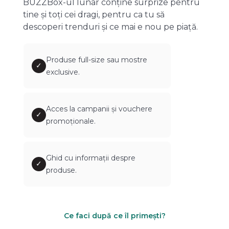
BUZZBox-ul lunar conține surprize pentru
tine și toți cei dragi, pentru ca tu să
descoperi trenduri și ce mai e nou pe piață.
Produse full-size sau mostre
✓
exclusive.
Acces la campanii și vouchere
✓
promoționale.
Ghid cu informații despre
✓
produse.
Ce faci după ce îl primești?