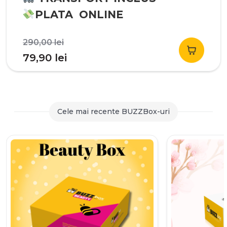
PLATA ONLINE
Prețul
290,00
lei
inițial
Prețul
79,90
lei
a
curent
fost:
este:
290,00 lei.
79,90 lei.
Cele mai recente BUZZBox-uri