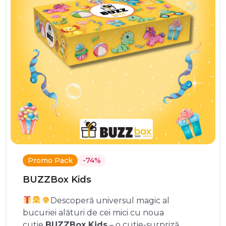
Promo Pack
-74%
BUZZBox Kids
Descoperă universul magic al
bucuriei alături de cei mici cu noua
cutie
BUZZBox Kids
– o cutie-surpriză