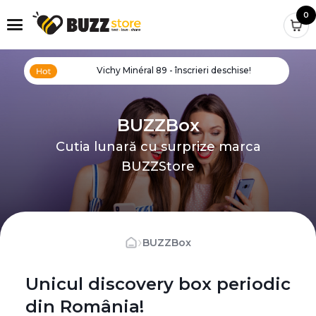
0
Vichy Minéral 89 - înscrieri deschise!
BUZZBox
Cutia lunară cu surprize marca
BUZZStore
›
BUZZBox
Unicul discovery box periodic
din România!