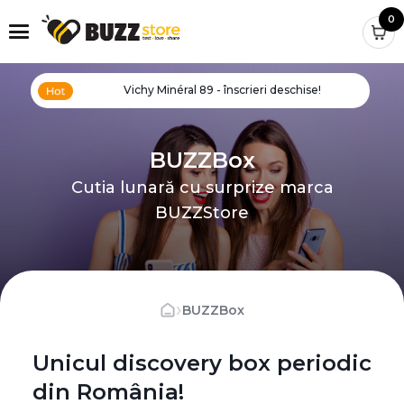
0
Vichy Minéral 89 - înscrieri deschise!
BUZZBox
Cutia lunară cu surprize marca
BUZZStore
›
BUZZBox
Unicul discovery box periodic
din România!