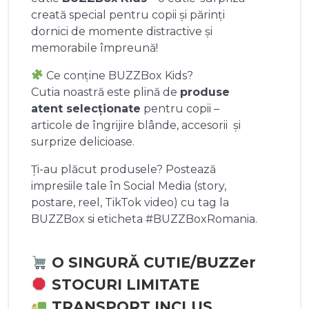
creată special pentru copii și părinți
dornici de momente distractive și
memorabile împreună!
Ce conține BUZZBox Kids?
Cutia noastră este plină de
produse
atent selecționate
pentru copii –
articole de îngrijire blânde, accesorii și
surprize delicioase.
Ți-au plăcut produsele? Postează
impresiile tale în Social Media (story,
postare, reel, TikTok video) cu tag la
BUZZBox si eticheta #BUZZBoxRomania.
O SINGURĂ CUTIE/BUZZer
STOCURI LIMITATE
TRANSPORT INCLUS