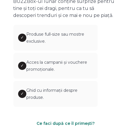
BUZZBox-ul lunar conține surprize pentru
tine și toți cei dragi, pentru ca tu să
descoperi trenduri și ce mai e nou pe piață.
Produse full-size sau mostre
✓
exclusive.
Acces la campanii și vouchere
✓
promoționale.
Ghid cu informații despre
✓
produse.
Ce faci după ce îl primești?