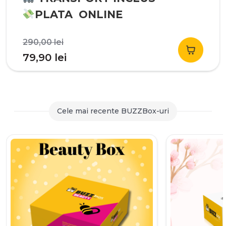
PLATA ONLINE
Prețul
290,00
lei
inițial
Prețul
79,90
lei
a
curent
fost:
este:
290,00 lei.
79,90 lei.
Cele mai recente BUZZBox-uri