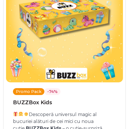
Promo Pack
-74%
BUZZBox Kids
Descoperă universul magic al
bucuriei alături de cei mici cu noua
cutie
BUZZBox Kids
– o cutie-surpriză