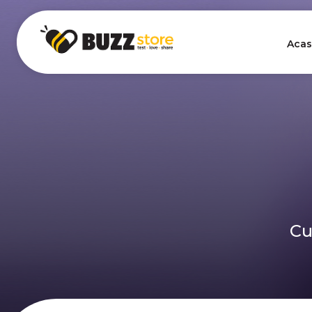
Acas
Cu