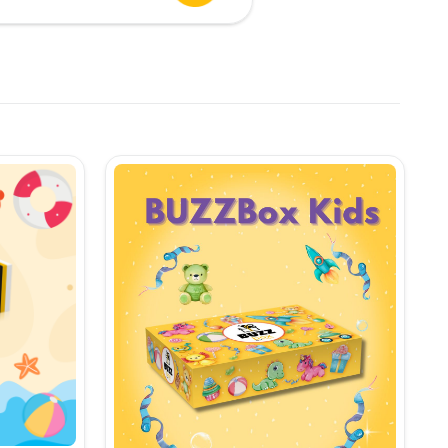
urent
te:
,90 lei.
i.