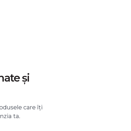
nate și
odusele care îți
nzia ta.