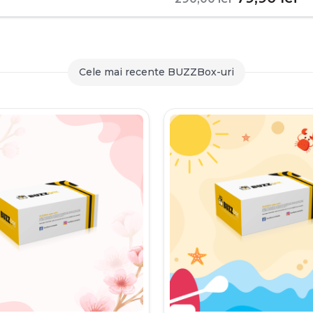
inițial
c
a
es
fost:
79
Cele mai recente BUZZBox-uri
290,00 le