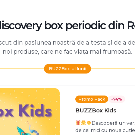
discovery box periodic din 
ut din pasiunea noastră de a testa și de a d
noi produse, care ne fac viața mai frumoasă.
BUZZBox-ul lunii
Promo Pack
-74%
BUZZBox Kids
Descoperă univers
de cei mici cu noua cuti