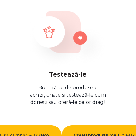
Testează-le
Bucură-te de produsele
achiziționate și testează-le cum
dorești sau oferă-le celor dragi!
u să cumpăr BUZZBox
Vreau produsul meu în BU