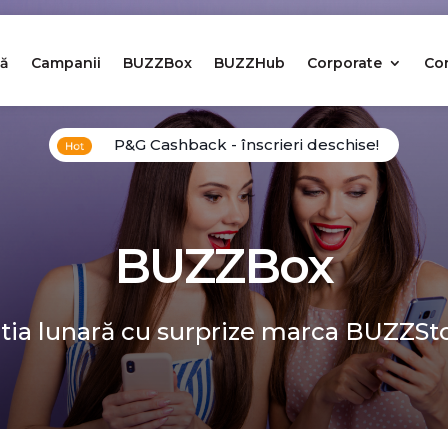
ă
Campanii
BUZZBox
BUZZHub
Corporate
Co
P&G Cashback - înscrieri deschise!
BUZZBox
tia lunară cu surprize marca BUZZSt