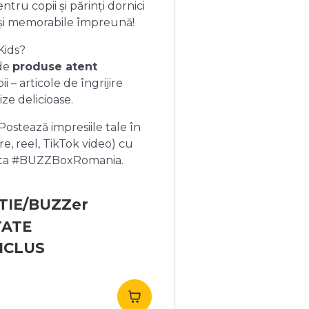
ntru copii și părinți dornici
și memorabile împreună!
Kids?
 de
produse atent
 – articole de îngrijire
ize delicioase.
ostează impresiile tale în
re, reel, TikTok video) cu
heta #BUZZBoxRomania.
TIE/BUZZer
TATE
NCLUS
rețul