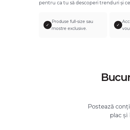
pentru ca tu să descoperi trenduri și ce
Produse full-size sau
Acc
✓
✓
mostre exclusive.
vou
Bucură
Postează conțin
plac și