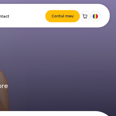
Contul meu
ntact
ore