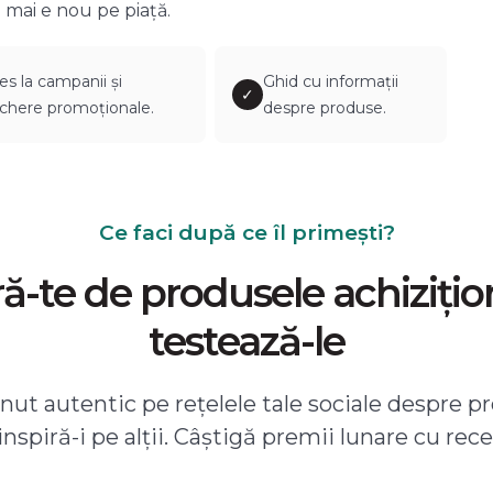
 mai e nou pe piață.
es la campanii și
Ghid cu informații
✓
chere promoționale.
despre produse.
Ce faci după ce îl primești?
-te de produsele achizițio
testează-le
ut autentic pe rețelele tale sociale despre pr
 inspiră-i pe alții. Câștigă premii lunare cu rece