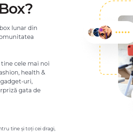
ZBox?
box lunar din
comunitatea
 tine cele mai noi
ashion, health &
 gadget-uri,
urpriză gata de
 tine și toți cei dragi,