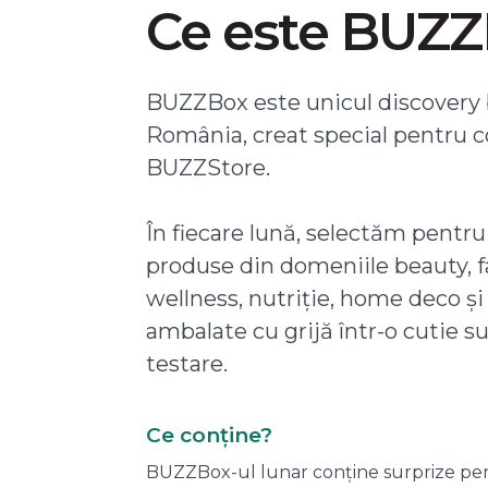
Ce este BUZ
BUZZBox este unicul discovery 
România, creat special pentru 
BUZZStore.
În fiecare lună, selectăm pentru
produse din domeniile beauty, f
wellness, nutriție, home deco și
ambalate cu grijă într-o cutie s
testare.
Ce conține?
BUZZBox-ul lunar conține surprize pentru