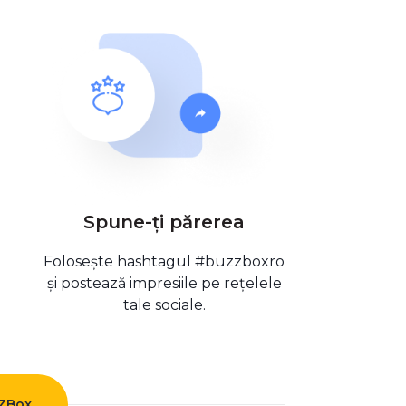
Spune-ți părerea
Folosește hashtagul #buzzboxro
și postează impresiile pe rețelele
tale sociale.
ZZBox