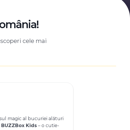
România!
escoperi cele mai
ul magic al bucuriei alături
e
BUZZBox Kids
– o cutie-