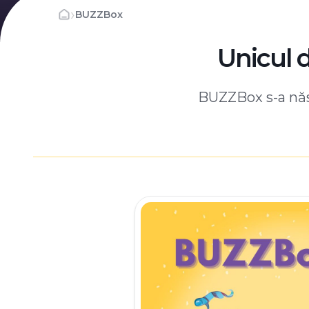
›
BUZZBox
Unicul 
BUZZBox s-a născ