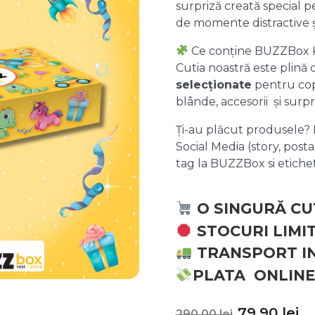
surpriză creată special pe
de momente distractive 
Ce conține BUZZBox 
Cutia noastră este plină
selecționate
pentru copii
blânde, accesorii și surpr
Ți-au plăcut produsele? P
Social Media (story, posta
tag la BUZZBox si etic
O SINGURĂ CU
STOCURI LIMI
TRANSPORT I
PLATA ONLINE
Prețul
P
79,90
lei
290,00
lei