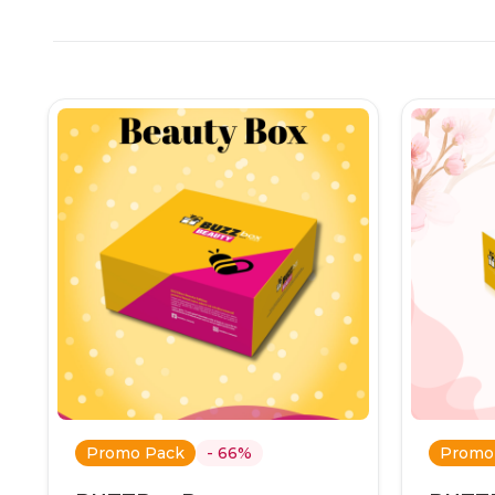
Promo Pack
- 66%
Promo