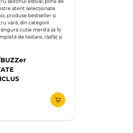
u sezonul estival, plină de
ostre atent selecționate.
i, produse bestseller și
u vară, din categorii
 singură cutie menită să îți
pletă de testare, răsfăț și
/BUZZer
TATE
NCLUS
ețul
urent
te:
,90 lei.