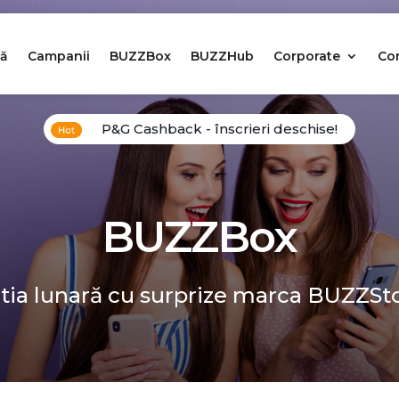
ă
Campanii
BUZZBox
BUZZHub
Corporate
Co
P&G Cashback - înscrieri deschise!
BUZZBox
tia lunară cu surprize marca BUZZSt