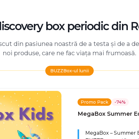
discovery box periodic din 
ut din pasiunea noastră de a testa și de a d
noi produse, care ne fac viața mai frumoasă.
BUZZBox-ul lunii
Promo Pack
-74%
MegaBox Summer Ed
MegaBox – Summer Edi