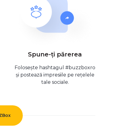
Spune-ți părerea
Folosește hashtagul #buzzboxro
și postează impresiile pe rețelele
tale sociale.
ZZBox