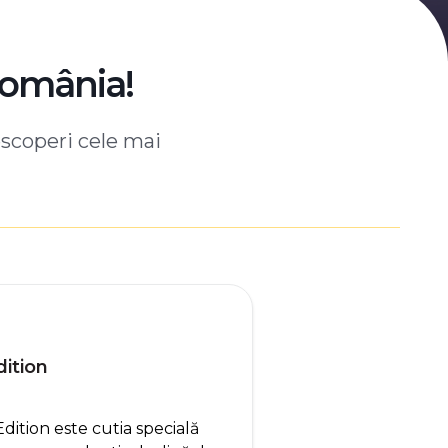
România!
escoperi cele mai
ition
tion este cutia specială