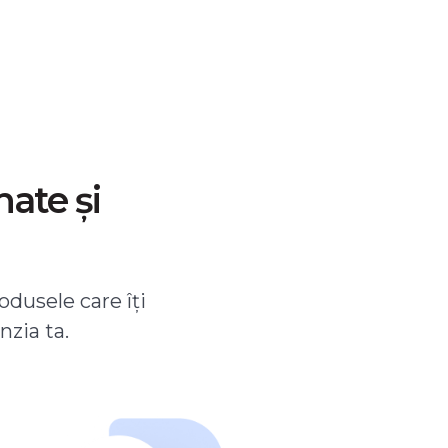
nate și
odusele care îți
nzia ta.