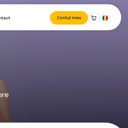
Contul meu
ntact
ore