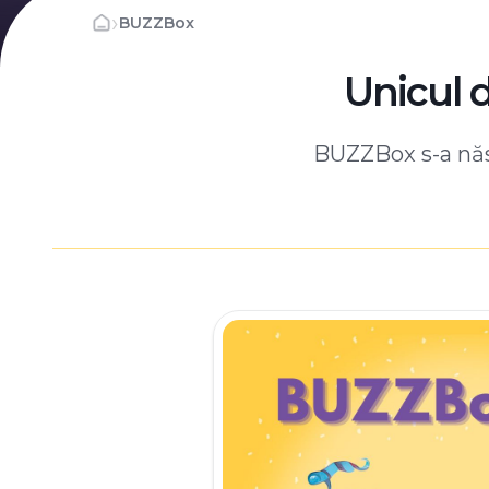
›
BUZZBox
Unicul 
BUZZBox s-a născ