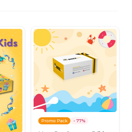
.
Promo Pack
- 77%