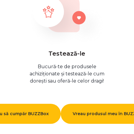
Testează-le
Bucură-te de produsele
achiziționate și testează-le cum
dorești sau oferă-le celor dragi!
u să cumpăr BUZZBox
Vreau produsul meu în BU