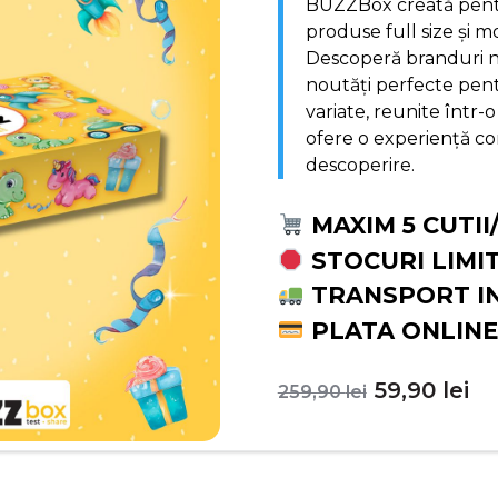
BUZZBox creată pentr
produse full size și m
Descoperă branduri no
noutăți perfecte pentr
variate, reunite într-o
ofere o experiență com
descoperire.
MAXIM 5 CUTII
STOCURI LIMI
TRANSPORT I
PLATA ONLINE
Prețul
Pr
59,90
lei
259,90
lei
inițial
c
a
es
fost:
59