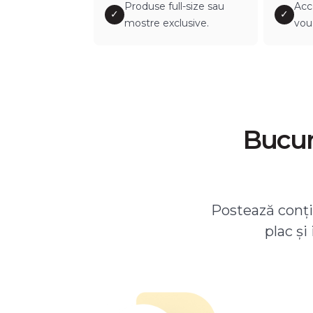
Produse full-size sau
Acc
✓
✓
mostre exclusive.
vou
Bucură
Postează conțin
plac și