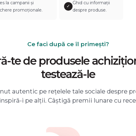
es la campanii și
Ghid cu informații
✓
chere promoționale.
despre produse.
Ce faci după ce îl primești?
-te de produsele achizițio
testează-le
ut autentic pe rețelele tale sociale despre pr
 inspiră-i pe alții. Câștigă premii lunare cu rece