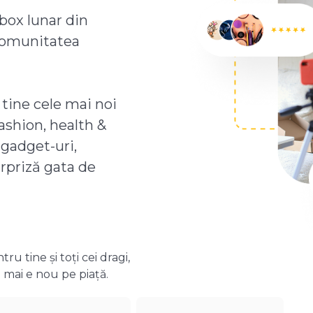
box lunar din
comunitatea
 tine cele mai noi
ashion, health &
 gadget-uri,
urpriză gata de
 tine și toți cei dragi,
 mai e nou pe piață.