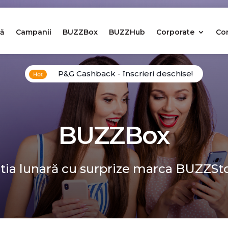
ă
Campanii
BUZZBox
BUZZHub
Corporate
Co
P&G Cashback - înscrieri deschise!
BUZZBox
tia lunară cu surprize marca BUZZSt