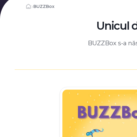
›
BUZZBox
Unicul 
BUZZBox s-a născ