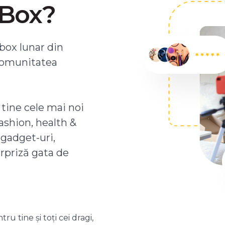
ZBox?
box lunar din
comunitatea
 tine cele mai noi
ashion, health &
 gadget-uri,
urpriză gata de
 tine și toți cei dragi,