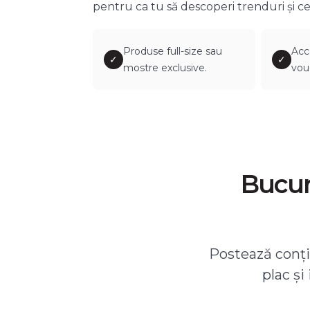
pentru ca tu să descoperi trenduri și ce
Produse full-size sau
Acc
✓
✓
mostre exclusive.
vou
Bucură
Postează conțin
plac și