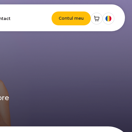
Contul meu
ntact
ore