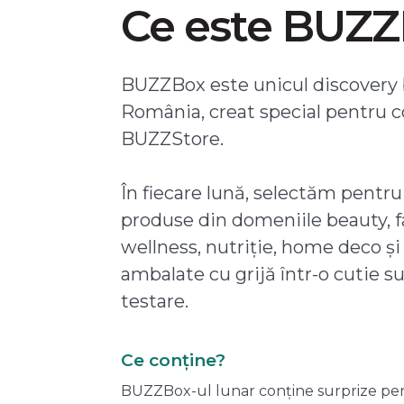
Ce este BUZ
BUZZBox este unicul discovery 
România, creat special pentru 
BUZZStore.
În fiecare lună, selectăm pentru
produse din domeniile beauty, f
wellness, nutriție, home deco și
ambalate cu grijă într-o cutie s
testare.
Ce conține?
BUZZBox-ul lunar conține surprize pentru