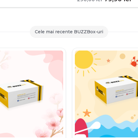
inițial
c
a
es
fost:
79
Cele mai recente BUZZBox-uri
290,00 le