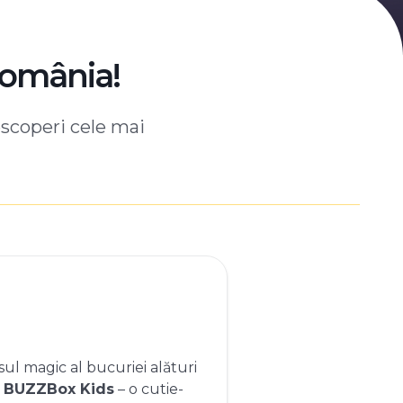
România!
escoperi cele mai
ul magic al bucuriei alături
e
BUZZBox Kids
– o cutie-