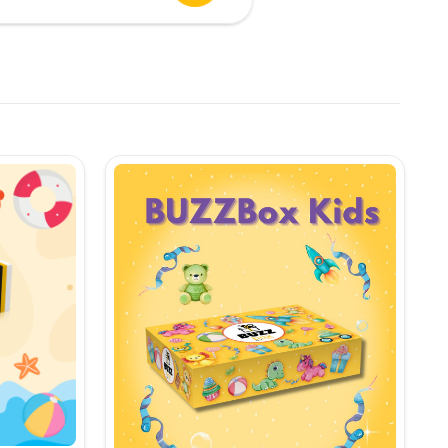
urent
te:
,90 lei.
i.