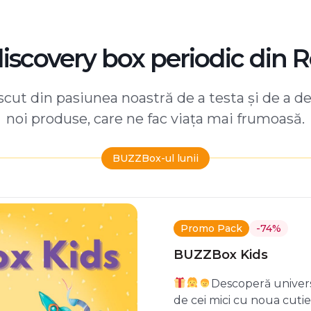
discovery box periodic din 
ut din pasiunea noastră de a testa și de a d
noi produse, care ne fac viața mai frumoasă.
BUZZBox-ul lunii
Promo Pack
-74%
BUZZBox Kids
Descoperă univers
de cei mici cu noua cuti