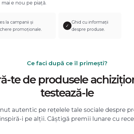
 mai e nou pe piață.
es la campanii și
Ghid cu informații
✓
chere promoționale.
despre produse.
Ce faci după ce îl primești?
-te de produsele achizițio
testează-le
ut autentic pe rețelele tale sociale despre pr
 inspiră-i pe alții. Câștigă premii lunare cu rece