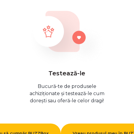
Testează-le
Bucură-te de produsele
achiziționate și testează-le cum
dorești sau oferă-le celor dragi!
u să cumpăr BUZZBox
Vreau produsul meu în BU