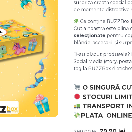
surpriză creată special pe
de momente distractive 
Ce conține BUZZBox 
Cutia noastră este plină
selecționate
pentru copii
blânde, accesorii și surpr
Ți-au plăcut produsele? P
Social Media (story, posta
tag la BUZZBox si etic
O SINGURĂ CU
STOCURI LIMI
TRANSPORT I
PLATA ONLINE
Prețul
P
79,90
lei
290,00
lei