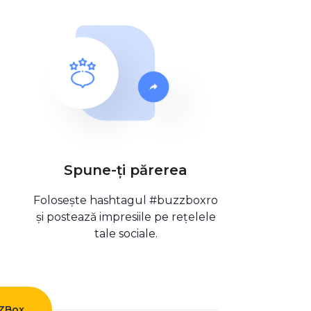
Spune-ți părerea
Folosește hashtagul #buzzboxro
și postează impresiile pe rețelele
tale sociale.
ZZBox