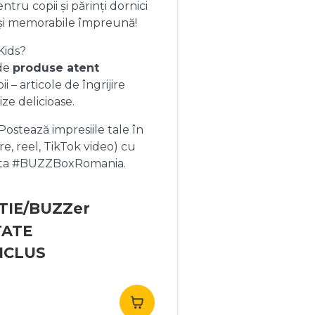
ntru copii și părinți dornici
și memorabile împreună!
Kids?
 de
produse atent
 – articole de îngrijire
ize delicioase.
ostează impresiile tale în
re, reel, TikTok video) cu
heta #BUZZBoxRomania.
TIE/BUZZer
TATE
NCLUS
rețul