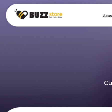
Acas
Cu