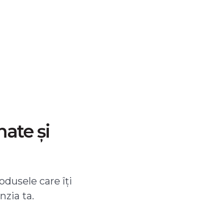
nate și
odusele care îți
nzia ta.