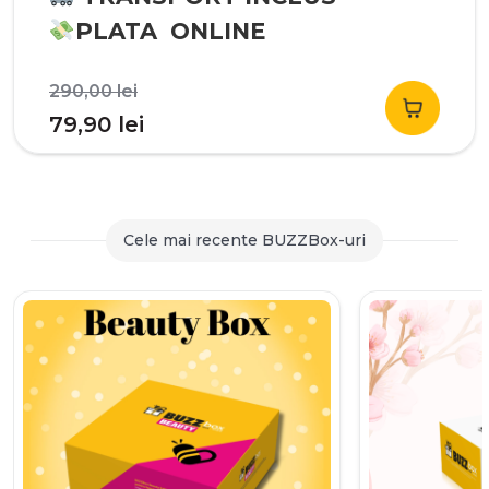
PLATA ONLINE
Prețul
290,00
lei
inițial
Prețul
79,90
lei
a
curent
fost:
este:
290,00 lei.
79,90 lei.
Cele mai recente BUZZBox-uri