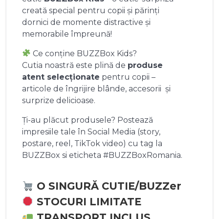
creată special pentru copii și părinți
dornici de momente distractive și
memorabile împreună!
Ce conține BUZZBox Kids?
Cutia noastră este plină de
produse
atent selecționate
pentru copii –
articole de îngrijire blânde, accesorii și
surprize delicioase.
Ți-au plăcut produsele? Postează
impresiile tale în Social Media (story,
postare, reel, TikTok video) cu tag la
BUZZBox si eticheta #BUZZBoxRomania.
O SINGURĂ CUTIE/BUZZer
STOCURI LIMITATE
TRANSPORT INCLUS