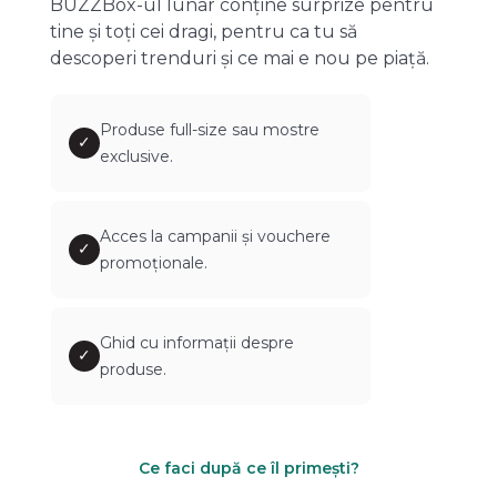
BUZZBox-ul lunar conține surprize pentru
tine și toți cei dragi, pentru ca tu să
descoperi trenduri și ce mai e nou pe piață.
Produse full-size sau mostre
✓
exclusive.
Acces la campanii și vouchere
✓
promoționale.
Ghid cu informații despre
✓
produse.
Ce faci după ce îl primești?