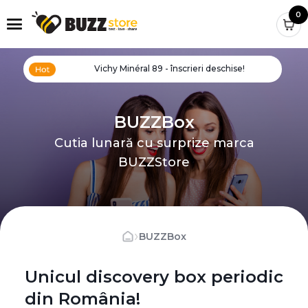
0
Vichy Minéral 89 - înscrieri deschise!
BUZZBox
Cutia lunară cu surprize marca
BUZZStore
›
BUZZBox
Unicul discovery box periodic
din România!