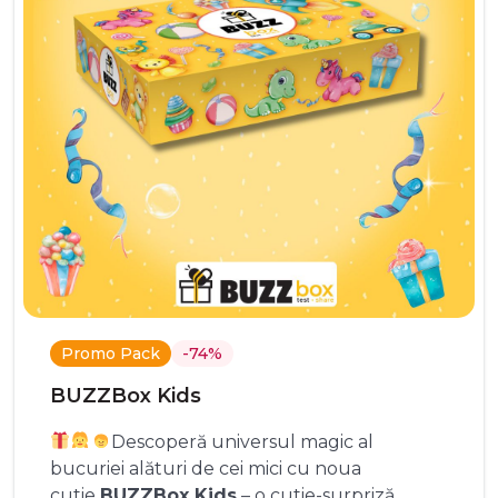
Promo Pack
-74%
BUZZBox Kids
Descoperă universul magic al
bucuriei alături de cei mici cu noua
cutie
BUZZBox Kids
– o cutie-surpriză