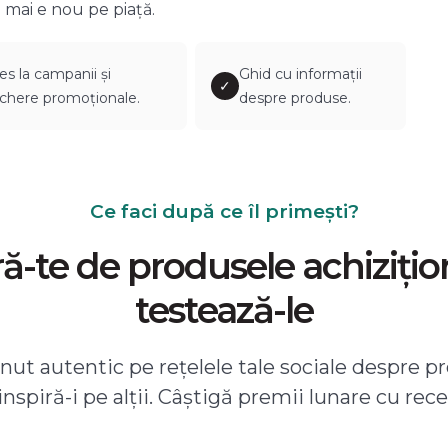
 mai e nou pe piață.
es la campanii și
Ghid cu informații
✓
chere promoționale.
despre produse.
Ce faci după ce îl primești?
-te de produsele achizițio
testează-le
ut autentic pe rețelele tale sociale despre pr
 inspiră-i pe alții. Câștigă premii lunare cu rece