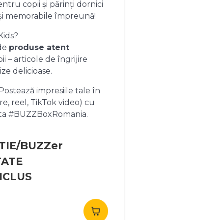
ntru copii și părinți dornici
și memorabile împreună!
Kids?
 de
produse atent
 – articole de îngrijire
ize delicioase.
ostează impresiile tale în
re, reel, TikTok video) cu
heta #BUZZBoxRomania.
TIE/BUZZer
TATE
NCLUS
rețul