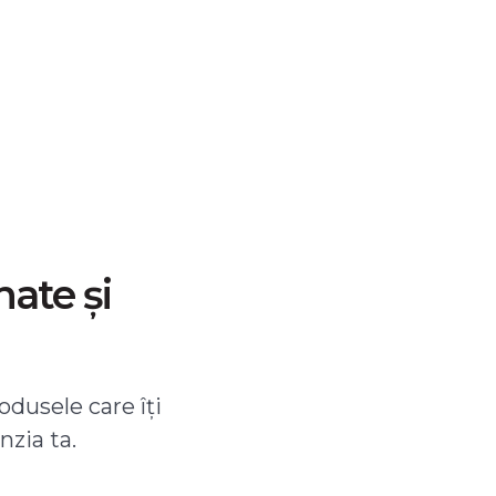
nate și
odusele care îți
nzia ta.