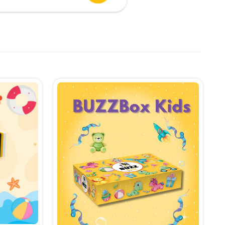
urent
te:
,90 lei.
i.