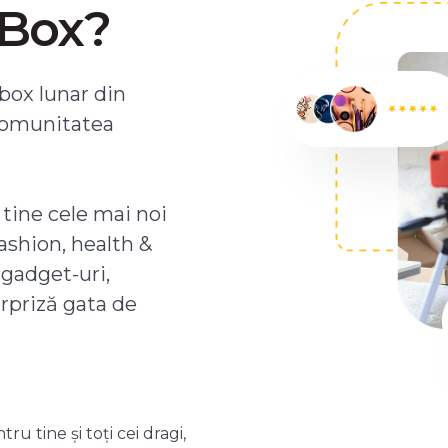
ZBox?
box lunar din
comunitatea
 tine cele mai noi
ashion, health &
 gadget-uri,
urpriză gata de
 tine și toți cei dragi,