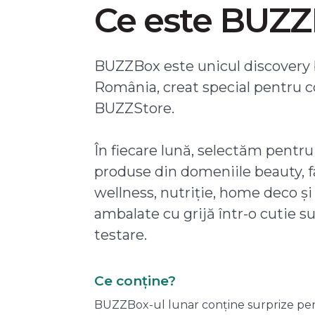
Ce este BUZ
BUZZBox este unicul discovery 
România, creat special pentru 
BUZZStore.
În fiecare lună, selectăm pentru
produse din domeniile beauty, f
wellness, nutriție, home deco și
ambalate cu grijă într-o cutie s
testare.
Ce conține?
BUZZBox-ul lunar conține surprize pentru