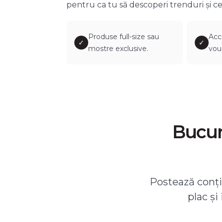
pentru ca tu să descoperi trenduri și ce
Produse full-size sau
Acc
✓
✓
mostre exclusive.
vou
Bucură
Postează conțin
plac și