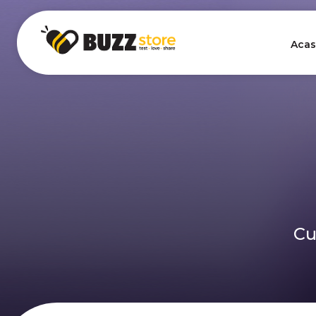
Acas
Cu