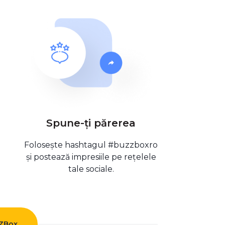
Spune-ți părerea
Folosește hashtagul #buzzboxro
și postează impresiile pe rețelele
tale sociale.
ZZBox