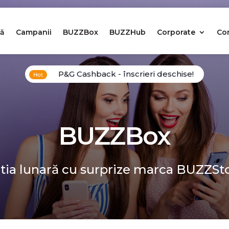
ă
Campanii
BUZZBox
BUZZHub
Corporate
Co
P&G Cashback - înscrieri deschise!
BUZZBox
tia lunară cu surprize marca BUZZSt