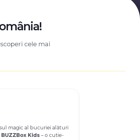
România!
escoperi cele mai
ul magic al bucuriei alături
e
BUZZBox Kids
– o cutie-