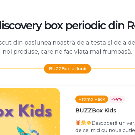
discovery box periodic din 
ut din pasiunea noastră de a testa și de a d
noi produse, care ne fac viața mai frumoasă.
BUZZBox-ul lunii
Promo Pack
-74%
BUZZBox Kids
Descoperă univers
de cei mici cu noua cuti