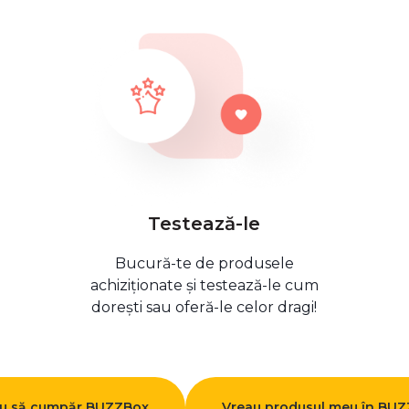
Testează-le
Bucură-te de produsele
achiziționate și testează-le cum
dorești sau oferă-le celor dragi!
u să cumpăr BUZZBox
Vreau produsul meu în BU