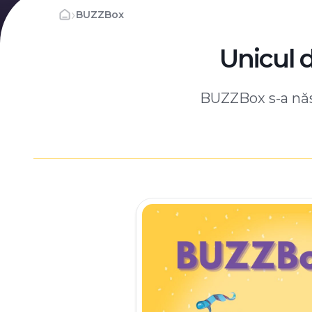
›
BUZZBox
Unicul 
BUZZBox s-a născ