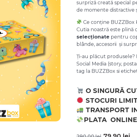
surpriză creată special pe
de momente distractive 
Ce conține BUZZBox 
Cutia noastră este plină
selecționate
pentru copii
blânde, accesorii și surpr
Ți-au plăcut produsele? P
Social Media (story, posta
tag la BUZZBox si etic
O SINGURĂ CU
STOCURI LIMI
TRANSPORT I
PLATA ONLINE
Prețul
P
79,90
lei
290,00
lei