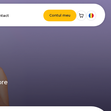
Contul meu
ntact
ore