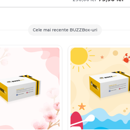
inițial
c
a
es
fost:
79
Cele mai recente BUZZBox-uri
290,00 le