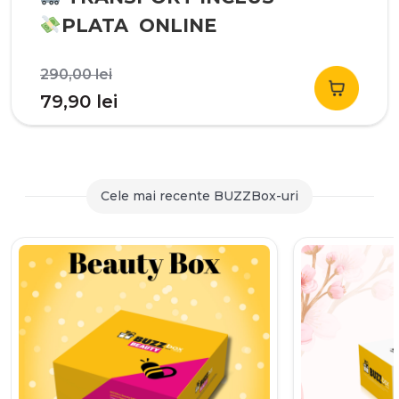
PLATA ONLINE
Prețul
290,00
lei
inițial
Prețul
79,90
lei
a
curent
fost:
este:
290,00 lei.
79,90 lei.
Cele mai recente BUZZBox-uri