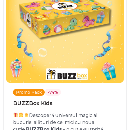
Promo Pack
-74%
BUZZBox Kids
Descoperă universul magic al
bucuriei alături de cei mici cu noua
cutie
BUZZBox Kids
– o cutie-surpriză