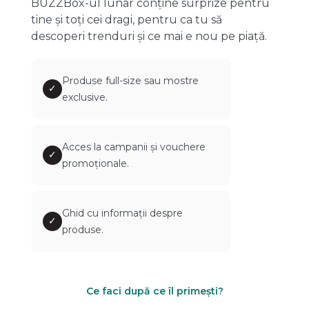
BUZZBox-ul lunar conține surprize pentru
tine și toți cei dragi, pentru ca tu să
descoperi trenduri și ce mai e nou pe piață.
Produse full-size sau mostre
✓
exclusive.
Acces la campanii și vouchere
✓
promoționale.
Ghid cu informații despre
✓
produse.
Ce faci după ce îl primești?