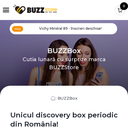
0
Vichy Minéral 89 - înscrieri deschise!
BUZZBox
Cutia lunară cu surprize marca
BUZZStore
›
BUZZBox
Unicul discovery box periodic
din România!