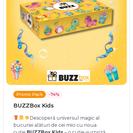
Promo Pack
-74%
BUZZBox Kids
Descoperă universul magic al
bucuriei alături de cei mici cu noua
cutie
BUZZBox Kids
– o cutie-surpriză