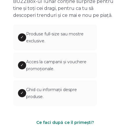
BUZZBox-ul lunar conține surprize pentru
tine și toți cei dragi, pentru ca tu să
descoperi trenduri și ce mai e nou pe piață.
Produse full-size sau mostre
✓
exclusive.
Acces la campanii și vouchere
✓
promoționale.
Ghid cu informații despre
✓
produse.
Ce faci după ce îl primești?