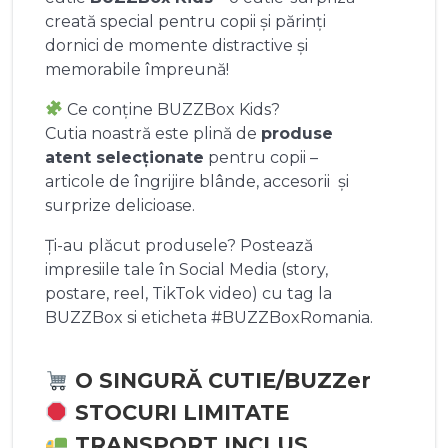
creată special pentru copii și părinți
dornici de momente distractive și
memorabile împreună!
Ce conține BUZZBox Kids?
Cutia noastră este plină de
produse
atent selecționate
pentru copii –
articole de îngrijire blânde, accesorii și
surprize delicioase.
Ți-au plăcut produsele? Postează
impresiile tale în Social Media (story,
postare, reel, TikTok video) cu tag la
BUZZBox si eticheta #BUZZBoxRomania.
O SINGURĂ CUTIE/BUZZer
STOCURI LIMITATE
TRANSPORT INCLUS