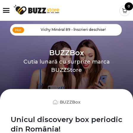
0
Vichy Minéral 89 - înscrieri deschise!
BUZZBox
Cutia lunară cu surprize marca
BUZZStore
›
BUZZBox
Unicul discovery box periodic
din România!