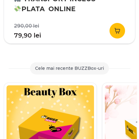
PLATA ONLINE
Prețul
290,00
lei
inițial
Prețul
79,90
lei
a
curent
fost:
este:
290,00 lei.
79,90 lei.
Cele mai recente BUZZBox-uri