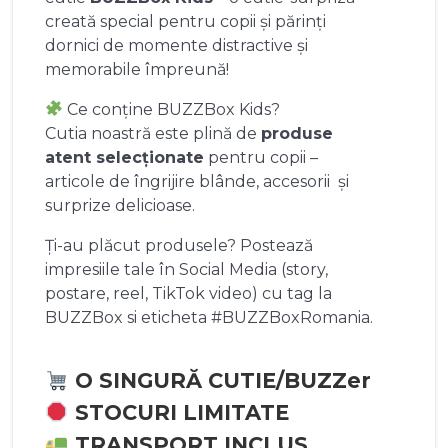
creată special pentru copii și părinți
dornici de momente distractive și
memorabile împreună!
Ce conține BUZZBox Kids?
Cutia noastră este plină de
produse
atent selecționate
pentru copii –
articole de îngrijire blânde, accesorii și
surprize delicioase.
Ți-au plăcut produsele? Postează
impresiile tale în Social Media (story,
postare, reel, TikTok video) cu tag la
BUZZBox si eticheta #BUZZBoxRomania.
O SINGURĂ CUTIE/BUZZer
STOCURI LIMITATE
TRANSPORT INCLUS