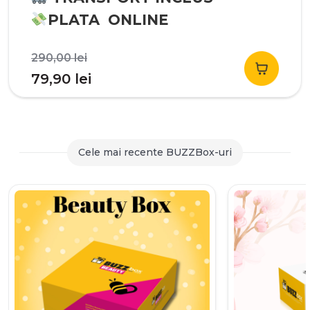
PLATA ONLINE
Prețul
290,00
lei
inițial
Prețul
79,90
lei
a
curent
fost:
este:
290,00 lei.
79,90 lei.
Cele mai recente BUZZBox-uri