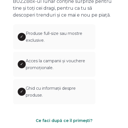
BUZZBox-ul lunar conține surprize pentru
tine și toți cei dragi, pentru ca tu să
descoperi trenduri și ce mai e nou pe piață.
Produse full-size sau mostre
✓
exclusive.
Acces la campanii și vouchere
✓
promoționale.
Ghid cu informații despre
✓
produse.
Ce faci după ce îl primești?