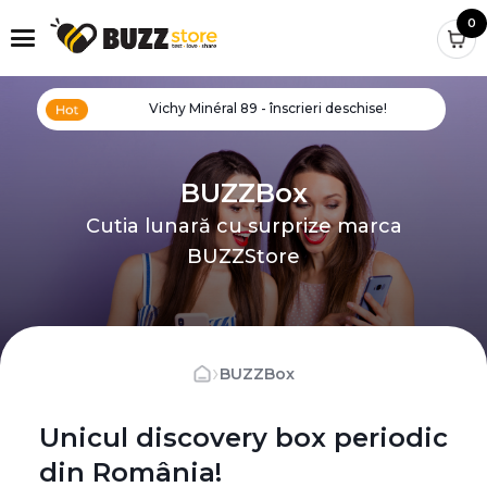
0
Vichy Minéral 89 - înscrieri deschise!
BUZZBox
Cutia lunară cu surprize marca
BUZZStore
›
BUZZBox
Unicul discovery box periodic
din România!