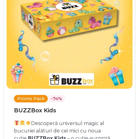
Promo Pack
-74%
BUZZBox Kids
Descoperă universul magic al
bucuriei alături de cei mici cu noua
cutie
BUZZBox Kids
– o cutie-surpriză