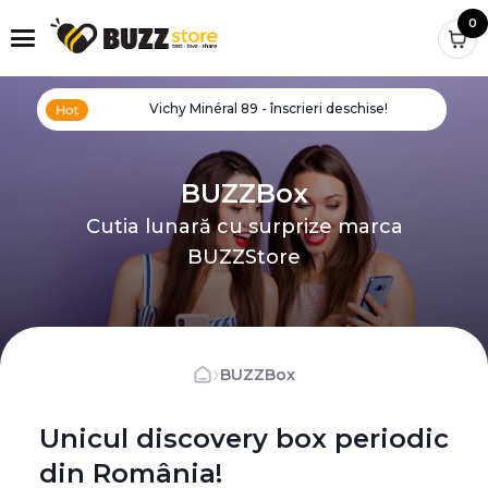
0
Vichy Minéral 89 - înscrieri deschise!
BUZZBox
Cutia lunară cu surprize marca
BUZZStore
›
BUZZBox
Unicul discovery box periodic
din România!