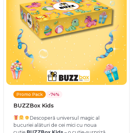
Promo Pack
-74%
BUZZBox Kids
Descoperă universul magic al
bucuriei alături de cei mici cu noua
cutie
BUZZBox Kids
– o cutie-surpriză