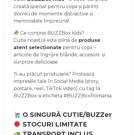
creată special pentru copii și părinți
dornici de momente distractive și
memorabile împreună!
Ce conține BUZZBox Kids?
Cutia noastră este plină de
produse
atent selecționate
pentru copii –
articole de îngrijire blânde, accesorii și
surprize delicioase.
Ți-au plăcut produsele? Postează
impresiile tale în Social Media (story,
postare, reel, TikTok video) cu tag la
BUZZBox si eticheta #BUZZBoxRomania.
O SINGURĂ CUTIE/BUZZer
STOCURI LIMITATE
TRANSPORT INCLUS