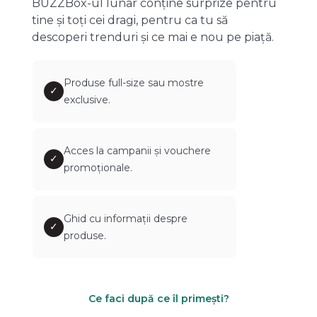
BUZZBox-ul lunar conține surprize pentru
tine și toți cei dragi, pentru ca tu să
descoperi trenduri și ce mai e nou pe piață.
Produse full-size sau mostre
✓
exclusive.
Acces la campanii și vouchere
✓
promoționale.
Ghid cu informații despre
✓
produse.
Ce faci după ce îl primești?