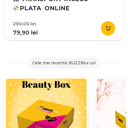
PLATA ONLINE
Prețul
290,00
lei
inițial
Prețul
79,90
lei
a
curent
fost:
este:
290,00 lei.
79,90 lei.
Cele mai recente BUZZBox-uri