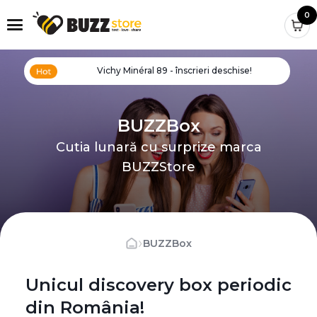
0
Vichy Minéral 89 - înscrieri deschise!
BUZZBox
Cutia lunară cu surprize marca
BUZZStore
›
BUZZBox
Unicul discovery box periodic
din România!