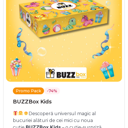
Promo Pack
-74%
BUZZBox Kids
Descoperă universul magic al
bucuriei alături de cei mici cu noua
cutie
BUZZBox Kids
– o cutie-surpriză