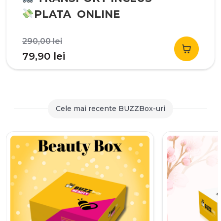
PLATA ONLINE
Prețul
290,00
lei
inițial
Prețul
79,90
lei
a
curent
fost:
este:
290,00 lei.
79,90 lei.
Cele mai recente BUZZBox-uri