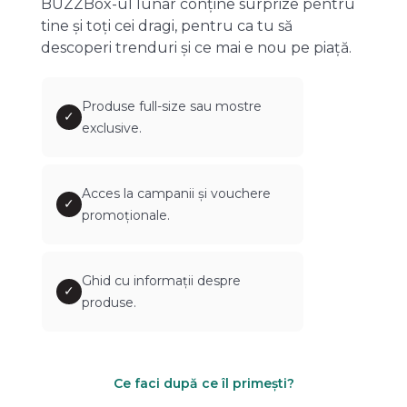
BUZZBox-ul lunar conține surprize pentru
tine și toți cei dragi, pentru ca tu să
descoperi trenduri și ce mai e nou pe piață.
Produse full-size sau mostre
✓
exclusive.
Acces la campanii și vouchere
✓
promoționale.
Ghid cu informații despre
✓
produse.
Ce faci după ce îl primești?