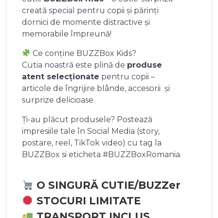
creată special pentru copii și părinți
dornici de momente distractive și
memorabile împreună!
Ce conține BUZZBox Kids?
Cutia noastră este plină de
produse
atent selecționate
pentru copii –
articole de îngrijire blânde, accesorii și
surprize delicioase.
Ți-au plăcut produsele? Postează
impresiile tale în Social Media (story,
postare, reel, TikTok video) cu tag la
BUZZBox si eticheta #BUZZBoxRomania.
O SINGURĂ CUTIE/BUZZer
STOCURI LIMITATE
TRANSPORT INCLUS