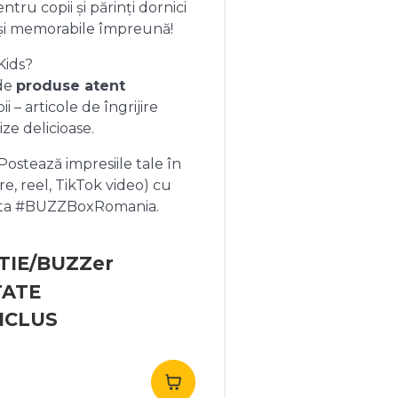
ntru copii și părinți dornici
și memorabile împreună!
Kids?
 de
produse atent
 – articole de îngrijire
ize delicioase.
ostează impresiile tale în
re, reel, TikTok video) cu
heta #BUZZBoxRomania.
TIE/BUZZer
TATE
NCLUS
rețul