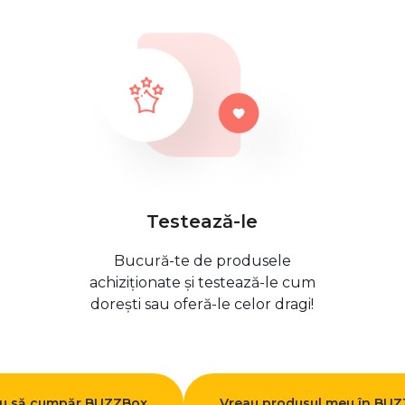
Testează-le
Bucură-te de produsele
achiziționate și testează-le cum
dorești sau oferă-le celor dragi!
u să cumpăr BUZZBox
Vreau produsul meu în BU