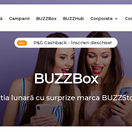
ă
Campanii
BUZZBox
BUZZHub
Corporate
Co
P&G Cashback - înscrieri deschise!
BUZZBox
tia lunară cu surprize marca BUZZSt