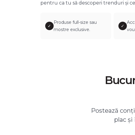
pentru ca tu să descoperi trenduri și ce
Produse full-size sau
Acc
✓
✓
mostre exclusive.
vou
Bucură
Postează conțin
plac și