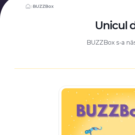
›
BUZZBox
Unicul 
BUZZBox s-a născ