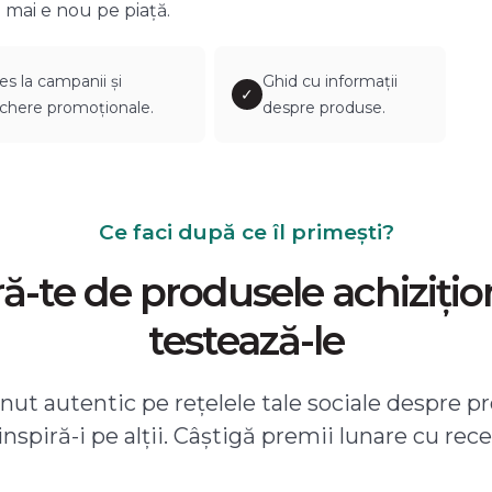
 mai e nou pe piață.
es la campanii și
Ghid cu informații
✓
chere promoționale.
despre produse.
Ce faci după ce îl primești?
-te de produsele achizițio
testează-le
ut autentic pe rețelele tale sociale despre pr
 inspiră-i pe alții. Câștigă premii lunare cu rece