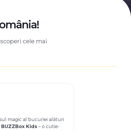
România!
escoperi cele mai
ul magic al bucuriei alături
e
BUZZBox Kids
– o cutie-