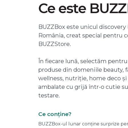
Ce este BUZ
BUZZBox este unicul discovery 
România, creat special pentru 
BUZZStore.
În fiecare lună, selectăm pentru
produse din domeniile beauty, f
wellness, nutriție, home deco și
ambalate cu grijă într-o cutie s
testare.
Ce conține?
BUZZBox-ul lunar conține surprize pentru