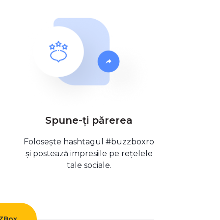
Spune-ți părerea
Folosește hashtagul #buzzboxro
și postează impresiile pe rețelele
tale sociale.
ZZBox