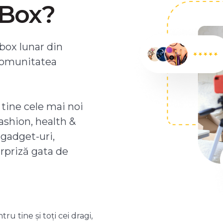
ZBox?
box lunar din
comunitatea
 tine cele mai noi
ashion, health &
 gadget-uri,
urpriză gata de
 tine și toți cei dragi,