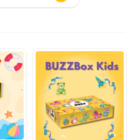
urent
te:
,90 lei.
i.