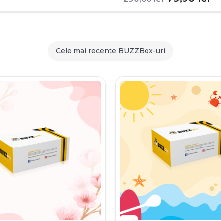
inițial
c
a
es
fost:
79
Cele mai recente BUZZBox-uri
290,00 le