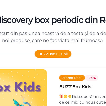
discovery box periodic din 
ut din pasiunea noastră de a testa și de a d
noi produse, care ne fac viața mai frumoasă.
BUZZBox-ul lunii
Promo Pack
-74%
BUZZBox Kids
Descoperă univers
de cei mici cu noua cuti