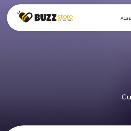
Acas
Cu