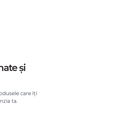
nate și
odusele care îți
nzia ta.