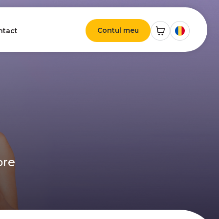
Contul meu
ntact
ore