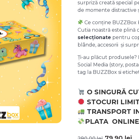
surpriză creată special pe
de momente distractive 
Ce conține BUZZBox 
Cutia noastră este plină
selecționate
pentru copii
blânde, accesorii și surpr
Ți-au plăcut produsele? P
Social Media (story, posta
tag la BUZZBox si etic
O SINGURĂ CU
STOCURI LIMI
TRANSPORT I
PLATA ONLINE
Prețul
P
79,90
lei
290,00
lei