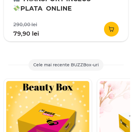
PLATA ONLINE
Prețul
290,00
lei
inițial
Prețul
79,90
lei
a
curent
fost:
este:
290,00 lei.
79,90 lei.
Cele mai recente BUZZBox-uri