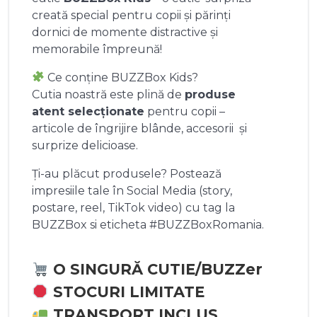
creată special pentru copii și părinți
dornici de momente distractive și
memorabile împreună!
Ce conține BUZZBox Kids?
Cutia noastră este plină de
produse
atent selecționate
pentru copii –
articole de îngrijire blânde, accesorii și
surprize delicioase.
Ți-au plăcut produsele? Postează
impresiile tale în Social Media (story,
postare, reel, TikTok video) cu tag la
BUZZBox si eticheta #BUZZBoxRomania.
O SINGURĂ CUTIE/BUZZer
STOCURI LIMITATE
TRANSPORT INCLUS