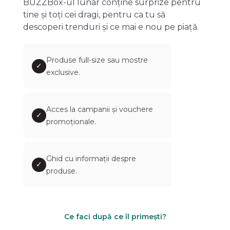
BUZZBox-ul lunar conține surprize pentru
tine și toți cei dragi, pentru ca tu să
descoperi trenduri și ce mai e nou pe piață.
Produse full-size sau mostre
✓
exclusive.
Acces la campanii și vouchere
✓
promoționale.
Ghid cu informații despre
✓
produse.
Ce faci după ce îl primești?