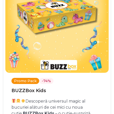
Promo Pack
-74%
BUZZBox Kids
Descoperă universul magic al
bucuriei alături de cei mici cu noua
cutie
BUZZBox Kids
– o cutie-surpriză