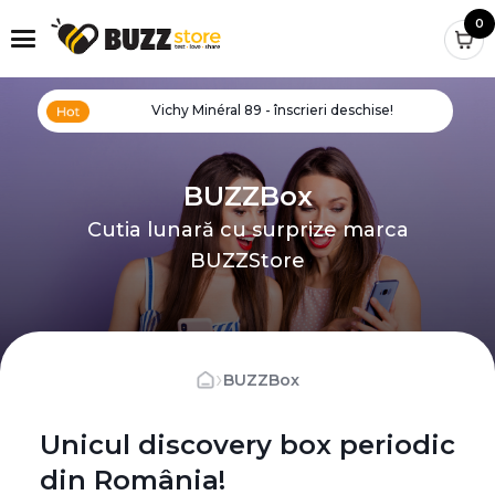
0
Vichy Minéral 89 - înscrieri deschise!
BUZZBox
Cutia lunară cu surprize marca
BUZZStore
›
BUZZBox
Unicul discovery box periodic
din România!