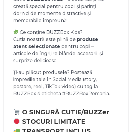
creată special pentru copii și părinți
dornici de momente distractive și
memorabile împreună!
Ce conține BUZZBox Kids?
Cutia noastră este plină de
produse
atent selecționate
pentru copii –
articole de îngrijire blânde, accesorii și
surprize delicioase.
Ți-au plăcut produsele? Postează
impresiile tale în Social Media (story,
postare, reel, TikTok video) cu tag la
BUZZBox si eticheta #BUZZBoxRomania.
O SINGURĂ CUTIE/BUZZer
STOCURI LIMITATE
TRANSPORT INCLUS