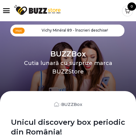
0
Vichy Minéral 89 - înscrieri deschise!
BUZZBox
Cutia lunară cu surprize marca
BUZZStore
›
BUZZBox
Unicul discovery box periodic
din România!