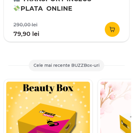
PLATA ONLINE
Prețul
290,00
lei
inițial
Prețul
79,90
lei
a
curent
fost:
este:
290,00 lei.
79,90 lei.
Cele mai recente BUZZBox-uri