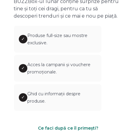
BUZZBox-ul lunar conține surprize pentru
tine și toți cei dragi, pentru ca tu să
descoperi trenduri și ce mai e nou pe piață.
Produse full-size sau mostre
✓
exclusive.
Acces la campanii și vouchere
✓
promoționale.
Ghid cu informații despre
✓
produse.
Ce faci după ce îl primești?