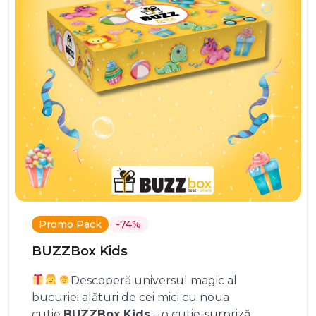
Promo Pack
-74%
BUZZBox Kids
Descoperă universul magic al
bucuriei alături de cei mici cu noua
cutie
BUZZBox Kids
– o cutie-surpriză