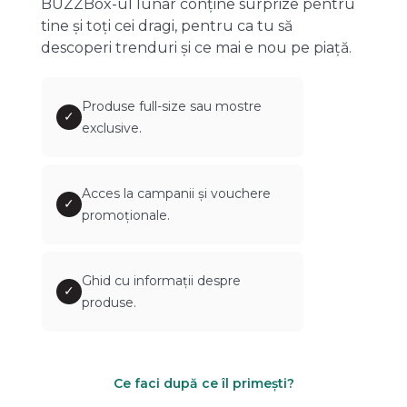
BUZZBox-ul lunar conține surprize pentru
tine și toți cei dragi, pentru ca tu să
descoperi trenduri și ce mai e nou pe piață.
Produse full-size sau mostre
✓
exclusive.
Acces la campanii și vouchere
✓
promoționale.
Ghid cu informații despre
✓
produse.
Ce faci după ce îl primești?