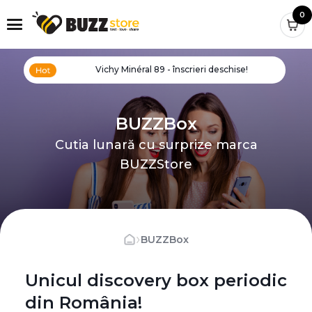
0
Vichy Minéral 89 - înscrieri deschise!
BUZZBox
Cutia lunară cu surprize marca
BUZZStore
›
BUZZBox
Unicul discovery box periodic
din România!