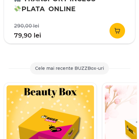
PLATA ONLINE
Prețul
290,00
lei
inițial
Prețul
79,90
lei
a
curent
fost:
este:
290,00 lei.
79,90 lei.
Cele mai recente BUZZBox-uri