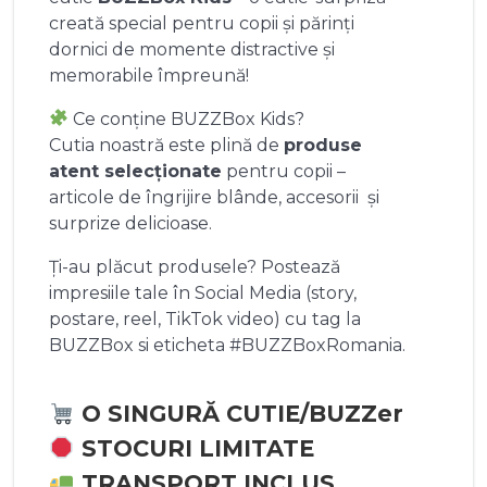
creată special pentru copii și părinți
dornici de momente distractive și
memorabile împreună!
Ce conține BUZZBox Kids?
Cutia noastră este plină de
produse
atent selecționate
pentru copii –
articole de îngrijire blânde, accesorii și
surprize delicioase.
Ți-au plăcut produsele? Postează
impresiile tale în Social Media (story,
postare, reel, TikTok video) cu tag la
BUZZBox si eticheta #BUZZBoxRomania.
O SINGURĂ CUTIE/BUZZer
STOCURI LIMITATE
TRANSPORT INCLUS