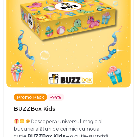
Promo Pack
-74%
BUZZBox Kids
Descoperă universul magic al
bucuriei alături de cei mici cu noua
cutie
BUZZBox Kids
– o cutie-surpriză