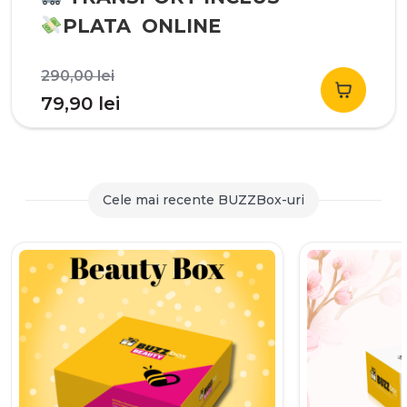
PLATA ONLINE
Prețul
290,00
lei
inițial
Prețul
79,90
lei
a
curent
fost:
este:
290,00 lei.
79,90 lei.
Cele mai recente BUZZBox-uri