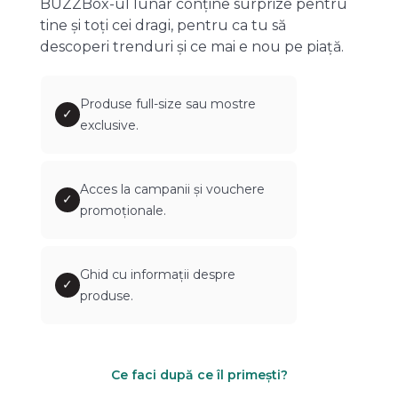
BUZZBox-ul lunar conține surprize pentru
tine și toți cei dragi, pentru ca tu să
descoperi trenduri și ce mai e nou pe piață.
Produse full-size sau mostre
✓
exclusive.
Acces la campanii și vouchere
✓
promoționale.
Ghid cu informații despre
✓
produse.
Ce faci după ce îl primești?