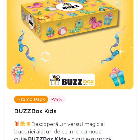
Promo Pack
-74%
BUZZBox Kids
Descoperă universul magic al
bucuriei alături de cei mici cu noua
cutie
BUZZBox Kids
– o cutie-surpriză