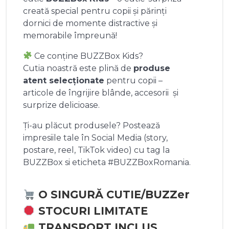
creată special pentru copii și părinți
dornici de momente distractive și
memorabile împreună!
Ce conține BUZZBox Kids?
Cutia noastră este plină de
produse
atent selecționate
pentru copii –
articole de îngrijire blânde, accesorii și
surprize delicioase.
Ți-au plăcut produsele? Postează
impresiile tale în Social Media (story,
postare, reel, TikTok video) cu tag la
BUZZBox si eticheta #BUZZBoxRomania.
O SINGURĂ CUTIE/BUZZer
STOCURI LIMITATE
TRANSPORT INCLUS