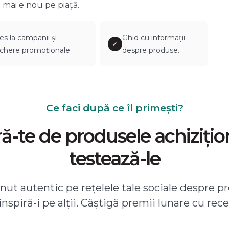
 mai e nou pe piață.
es la campanii și
Ghid cu informații
✓
chere promoționale.
despre produse.
Ce faci după ce îl primești?
-te de produsele achizițio
testează-le
ut autentic pe rețelele tale sociale despre pr
 inspiră-i pe alții. Câștigă premii lunare cu rece