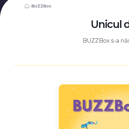
›
BUZZBox
Unicul 
BUZZBox s-a născ