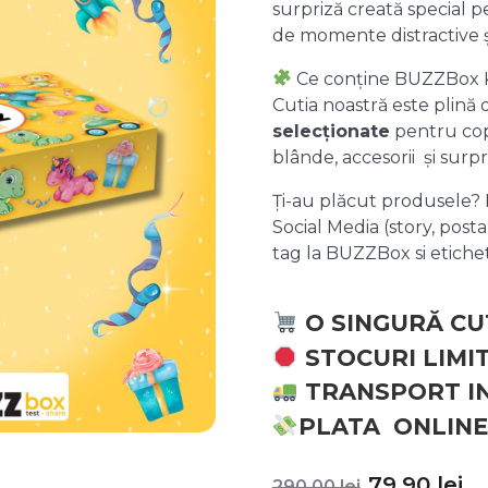
surpriză creată special pe
de momente distractive 
Ce conține BUZZBox 
Cutia noastră este plină
selecționate
pentru copii
blânde, accesorii și surpr
Ți-au plăcut produsele? P
Social Media (story, posta
tag la BUZZBox si etic
O SINGURĂ CU
STOCURI LIMI
TRANSPORT I
PLATA ONLINE
Prețul
P
79,90
lei
290,00
lei