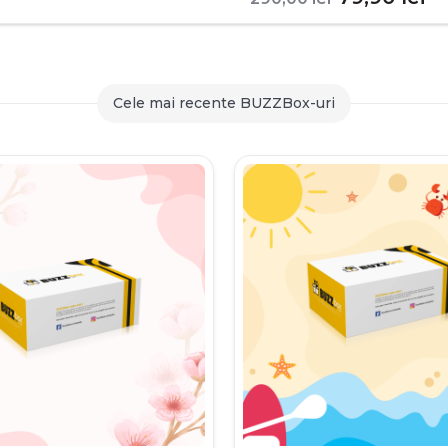
inițial
c
a
es
fost:
79
Cele mai recente BUZZBox-uri
290,00 le