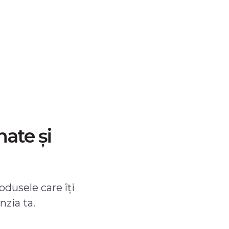
nate și
odusele care îți
nzia ta.