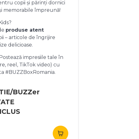
ntru copii și părinți dornici
și memorabile împreună!
Kids?
 de
produse atent
 – articole de îngrijire
ize delicioase.
ostează impresiile tale în
re, reel, TikTok video) cu
heta #BUZZBoxRomania.
TIE/BUZZer
TATE
NCLUS
rețul