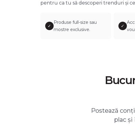
pentru ca tu să descoperi trenduri și ce
Produse full-size sau
Acc
✓
✓
mostre exclusive.
vou
Bucură
Postează conțin
plac și