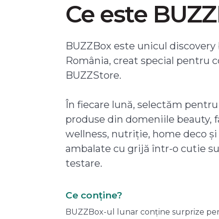
Ce este BUZ
BUZZBox este unicul discovery 
România, creat special pentru 
BUZZStore.
În fiecare lună, selectăm pentru
produse din domeniile beauty, f
wellness, nutriție, home deco și
ambalate cu grijă într-o cutie s
testare.
Ce conține?
BUZZBox-ul lunar conține surprize pentru