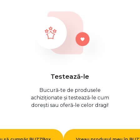
Testează-le
Bucură-te de produsele
achiziționate și testează-le cum
dorești sau oferă-le celor dragi!
u să cumpăr BUZZBox
Vreau produsul meu în BU