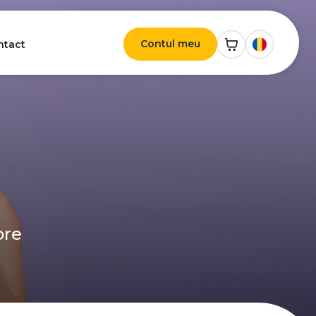
Contul meu
ntact
ore