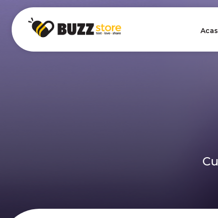
Acas
Cu