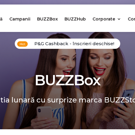
ă
Campanii
BUZZBox
BUZZHub
Corporate
Co
P&G Cashback - înscrieri deschise!
BUZZBox
tia lunară cu surprize marca BUZZSt