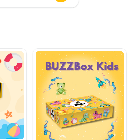
urent
te:
,90 lei.
i.