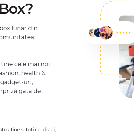
ZBox?
box lunar din
comunitatea
 tine cele mai noi
ashion, health &
 gadget-uri,
urpriză gata de
 tine și toți cei dragi,