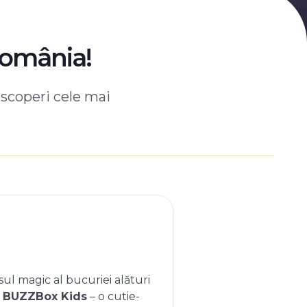
România!
escoperi cele mai
ul magic al bucuriei alături
e
BUZZBox Kids
– o cutie-