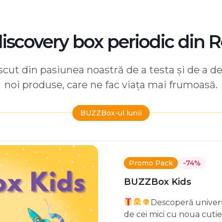
discovery box periodic din 
ut din pasiunea noastră de a testa și de a d
noi produse, care ne fac viața mai frumoasă.
BUZZBox-ul lunii
Promo Pack
-74%
BUZZBox Kids
Descoperă univers
de cei mici cu noua cuti