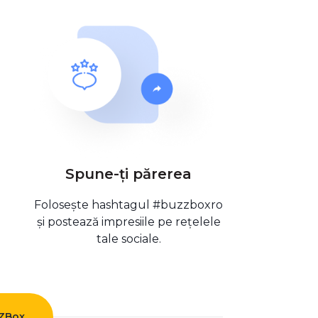
Spune-ți părerea
Folosește hashtagul #buzzboxro
și postează impresiile pe rețelele
tale sociale.
ZZBox