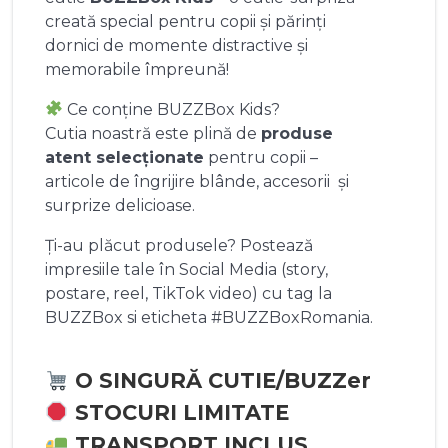
creată special pentru copii și părinți
dornici de momente distractive și
memorabile împreună!
Ce conține BUZZBox Kids?
Cutia noastră este plină de
produse
atent selecționate
pentru copii –
articole de îngrijire blânde, accesorii și
surprize delicioase.
Ți-au plăcut produsele? Postează
impresiile tale în Social Media (story,
postare, reel, TikTok video) cu tag la
BUZZBox si eticheta #BUZZBoxRomania.
O SINGURĂ CUTIE/BUZZer
STOCURI LIMITATE
TRANSPORT INCLUS