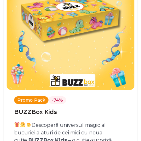
Promo Pack
-74%
BUZZBox Kids
Descoperă universul magic al
bucuriei alături de cei mici cu noua
cutie
BUZZBox Kids
– o cutie-surpriză