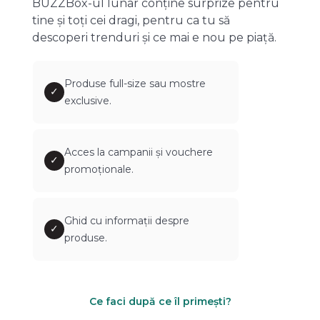
BUZZBox-ul lunar conține surprize pentru
tine și toți cei dragi, pentru ca tu să
descoperi trenduri și ce mai e nou pe piață.
Produse full-size sau mostre
✓
exclusive.
Acces la campanii și vouchere
✓
promoționale.
Ghid cu informații despre
✓
produse.
Ce faci după ce îl primești?