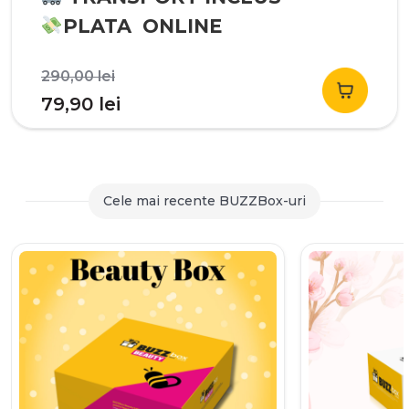
PLATA ONLINE
Prețul
290,00
lei
inițial
Prețul
79,90
lei
a
curent
fost:
este:
290,00 lei.
79,90 lei.
Cele mai recente BUZZBox-uri