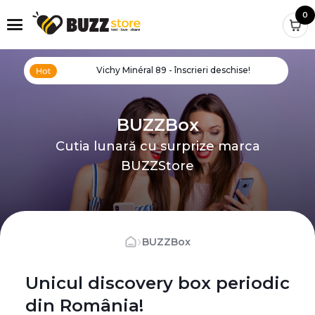
0
Vichy Minéral 89 - înscrieri deschise!
BUZZBox
Cutia lunară cu surprize marca
BUZZStore
›
BUZZBox
Unicul discovery box periodic
din România!