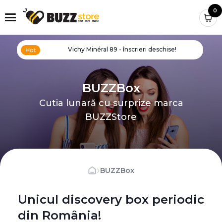
0
Vichy Minéral 89 - înscrieri deschise!
BUZZBox
Cutia lunară cu surprize marca
BUZZStore
›
BUZZBox
Unicul discovery box periodic
din România!