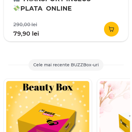
PLATA ONLINE
Prețul
290,00
lei
inițial
Prețul
79,90
lei
a
curent
fost:
este:
290,00 lei.
79,90 lei.
Cele mai recente BUZZBox-uri