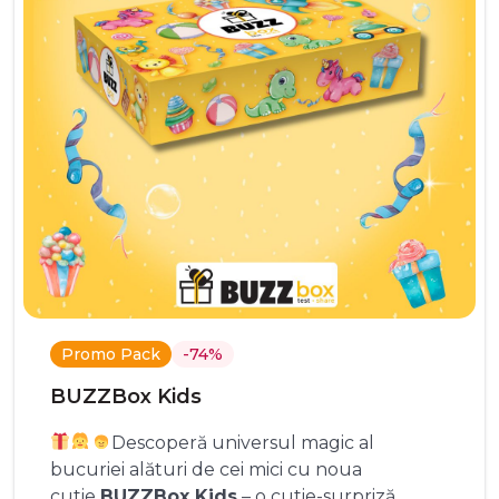
Promo Pack
-74%
BUZZBox Kids
Descoperă universul magic al
bucuriei alături de cei mici cu noua
cutie
BUZZBox Kids
– o cutie-surpriză