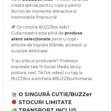
creată special pentru copii și părinți
dornici de momente distractive și
memorabile împreună!
Ce conține BUZZBox Kids?
Cutia noastră este plină de
produse
atent selecționate
pentru copii –
articole de îngrijire blânde, accesorii și
surprize delicioase.
Ți-au plăcut produsele? Postează
impresiile tale în Social Media (story,
postare, reel, TikTok video) cu tag la
BUZZBox si eticheta #BUZZBoxRomania.
O SINGURĂ CUTIE/BUZZer
STOCURI LIMITATE
TRANSPORT INCLUS