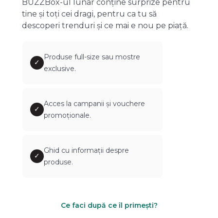
BUZZBox-ul lunar conține surprize pentru
tine și toți cei dragi, pentru ca tu să
descoperi trenduri și ce mai e nou pe piață.
Produse full-size sau mostre
✓
exclusive.
Acces la campanii și vouchere
✓
promoționale.
Ghid cu informații despre
✓
produse.
Ce faci după ce îl primești?