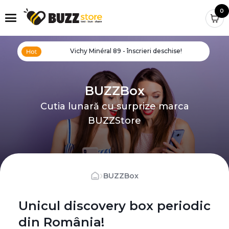
0
Vichy Minéral 89 - înscrieri deschise!
BUZZBox
Cutia lunară cu surprize marca
BUZZStore
›
BUZZBox
Unicul discovery box periodic
din România!