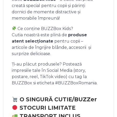
creată special pentru copii și părinți
dornici de momente distractive și
memorabile împreună!
Ce conține BUZZBox Kids?
Cutia noastră este plină de
produse
atent selecționate
pentru copii –
articole de îngrijire blânde, accesorii și
surprize delicioase.
Ți-au plăcut produsele? Postează
impresiile tale în Social Media (story,
postare, reel, TikTok video) cu tag la
BUZZBox si eticheta #BUZZBoxRomania.
O SINGURĂ CUTIE/BUZZer
STOCURI LIMITATE
TRANSPORT INCLUS