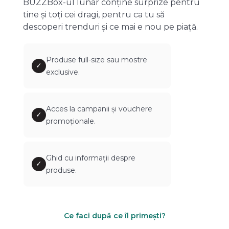
BUZZBox-ul lunar conține surprize pentru
tine și toți cei dragi, pentru ca tu să
descoperi trenduri și ce mai e nou pe piață.
Produse full-size sau mostre
✓
exclusive.
Acces la campanii și vouchere
✓
promoționale.
Ghid cu informații despre
✓
produse.
Ce faci după ce îl primești?