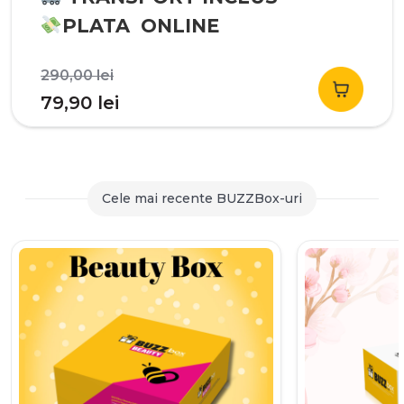
PLATA ONLINE
Prețul
290,00
lei
inițial
Prețul
79,90
lei
a
curent
fost:
este:
290,00 lei.
79,90 lei.
Cele mai recente BUZZBox-uri