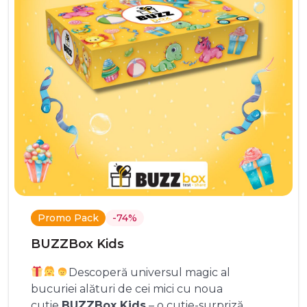
Promo Pack
-74%
BUZZBox Kids
Descoperă universul magic al
bucuriei alături de cei mici cu noua
cutie
BUZZBox Kids
– o cutie-surpriză